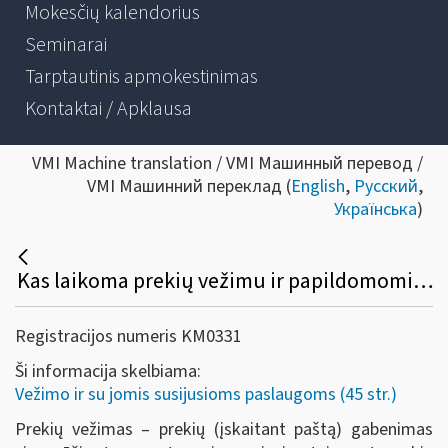
Mokesčių kalendorius
Seminarai
Tarptautinis apmokestinimas
Kontaktai / Apklausa
VMI Machine translation / VMI Машинный перевод /
VMI Машинний переклад (
English
,
Русский
,
Українська
)
Kas laikoma prekių vežimu ir papildomomis vežimo paslaugomis?
Registracijos numeris KM0331
Ši informacija skelbiama:
Vežimo ir su jomis susijusioms paslaugoms (45 str.)
Prekių vežimas – prekių (įskaitant paštą) gabenimas