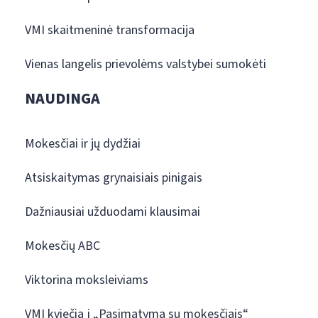
VMI skaitmeninė transformacija
Vienas langelis prievolėms valstybei sumokėti
NAUDINGA
Mokesčiai ir jų dydžiai
Atsiskaitymas grynaisiais pinigais
Dažniausiai užduodami klausimai
Mokesčių ABC
Viktorina moksleiviams
VMI kviečia į „Pasimatymą su mokesčiais“