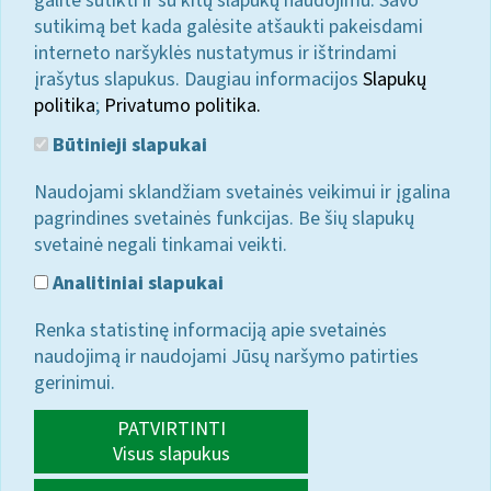
galite sutikti ir su kitų slapukų naudojimu. Savo
sutikimą bet kada galėsite atšaukti pakeisdami
interneto naršyklės nustatymus ir ištrindami
įrašytus slapukus. Daugiau informacijos
Slapukų
politika
;
Privatumo politika.
Būtinieji slapukai
Naudojami sklandžiam svetainės veikimui ir įgalina
pagrindines svetainės funkcijas. Be šių slapukų
svetainė negali tinkamai veikti.
Analitiniai slapukai
Renka statistinę informaciją apie svetainės
naudojimą ir naudojami Jūsų naršymo patirties
gerinimui.
PATVIRTINTI
Visus slapukus