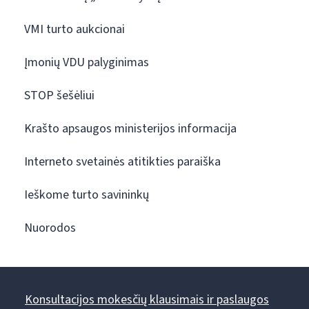
VMI turto aukcionai
Įmonių VDU palyginimas
STOP šešėliui
Krašto apsaugos ministerijos informacija
Interneto svetainės atitikties paraiška
Ieškome turto savininkų
Nuorodos
Konsultacijos mokesčių klausimais ir paslaugos