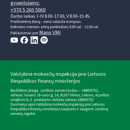
gyventojams:
+370 5 260 5060
Darbo laikas: I-IV 8.00-17.00, V 8.00-15.45.
Prieššventinę dieną - viena valanda trumpiau.
Kiekvieno mėnesio antrą penktadienį 8.00 val. - 12.00 val.
Mano VMI
Paklausimas per
Valstybinė mokesčių inspekcija prie Lietuvos
Respublikos finansų ministerijos
Biudžetinė įstaiga. Juridinio asmens kodas — 188659752,
adresas: Vasario 16-osios g. 14, 01107 Vilnius, Lietuva, el.paštas:
vmi@vmi.lt
, E. pristatymo dėžutės adresas 188659752
Duomenys apie Valstybinę mokesčių inspekciją prie Lietuvos
Respublikos finansų ministerijos kaupiami ir saugomi Juridinių
asmenų registre