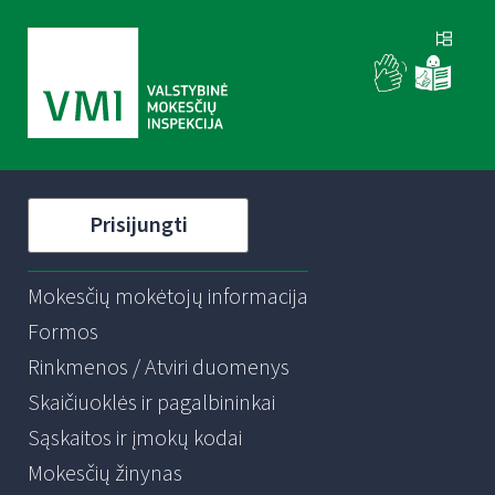
Prisijungti
Mokesčių mokėtojų informacija
Formos
Rinkmenos / Atviri duomenys
Skaičiuoklės ir pagalbininkai
Sąskaitos ir įmokų kodai
Mokesčių žinynas