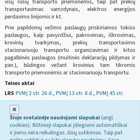
visų rūšių transporto priemonėmis, taip pat prekių
transportavimas vamzdynais, elektros energijos
perdavimo linijomis ir kt.
Prie papildomų vežimo paslaugų priskiriamos tokios
paslaugos, kaip pavyzdžiui, pakrovimas, iškrovimas,
krovinių tvarkymas, prekių transportavimo
stacionariuoju transportu organizavimas ir kitos
pagalbinės paslaugos (muitinės deklaracijų pildymas ir
pan.), būdingos vežant krovinius tam tikromis
transporto priemonėmis ar stacionariuoju transportu.
Teises aktai
LRS
PVMĮ 2 str. 26 d., PVMĮ 13 str. 8 d., PVMĮ 45 str.
Uždaryti
Šioje svetainėje naudojami slapukai
(angl.
cookies). Būtinieji slapukai įdiegiami automatiškai
ir jiems nėra reikalingas Jūsų sutikimas. Taip pat