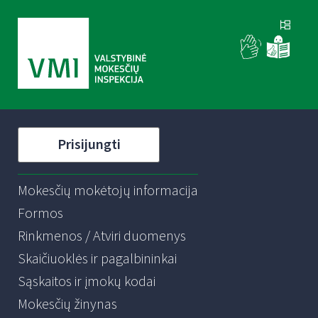
Prisijungti
Mokesčių mokėtojų informacija
Formos
Rinkmenos / Atviri duomenys
Skaičiuoklės ir pagalbininkai
Sąskaitos ir įmokų kodai
Mokesčių žinynas