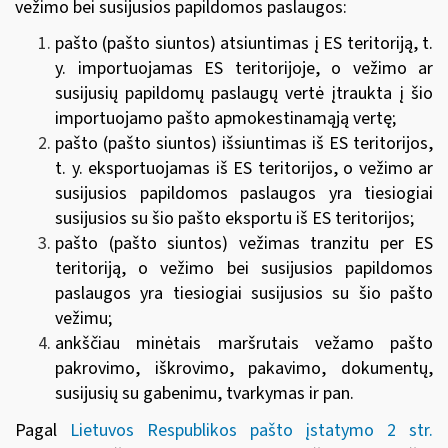
vežimo bei susijusios papildomos paslaugos:
pašto (pašto siuntos) atsiuntimas į ES teritoriją, t.
y. importuojamas ES teritorijoje, o vežimo ar
susijusių papildomų paslaugų vertė įtraukta į šio
importuojamo pašto apmokestinamąją vertę;
pašto (pašto siuntos) išsiuntimas iš ES teritorijos,
t. y. eksportuojamas iš ES teritorijos, o vežimo ar
susijusios papildomos paslaugos yra tiesiogiai
susijusios su šio pašto eksportu iš ES teritorijos;
pašto (pašto siuntos) vežimas tranzitu per ES
teritoriją, o vežimo bei susijusios papildomos
paslaugos yra tiesiogiai susijusios su šio pašto
vežimu;
ankščiau minėtais maršrutais vežamo pašto
pakrovimo, iškrovimo, pakavimo, dokumentų,
susijusių su gabenimu, tvarkymas ir pan.
Pagal
Lietuvos Respublikos pašto įstatymo 2 str.