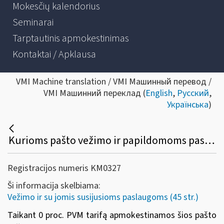
Mokesčių kalendorius
Seminarai
Tarptautinis apmokestinimas
Kontaktai / Apklausa
VMI Machine translation / VMI Машинный перевод /
VMI Машинний переклад (
English
,
Русский
,
Українська
)
Kurioms pašto vežimo ir papildomoms paslaugoms taikomas 0 proc. PVM tarifas?
Registracijos numeris KM0327
Ši informacija skelbiama:
Vežimo ir su jomis susijusioms paslaugoms (45 str.)
Taikant 0 proc. PVM tarifą apmokestinamos šios pašto