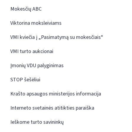
Mokesčių ABC
Viktorina moksleiviams
VMI kviečia į „Pasimatymą su mokesčiais“
VMI turto aukcionai
Įmonių VDU palyginimas
STOP šešėliui
Krašto apsaugos ministerijos informacija
Interneto svetainės atitikties paraiška
Ieškome turto savininkų