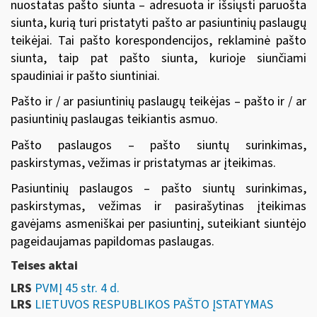
nuostatas pašto siunta – adresuota ir išsiųsti paruošta
siunta, kurią turi pristatyti pašto ar pasiuntinių paslaugų
teikėjai. Tai pašto korespondencijos, reklaminė pašto
siunta, taip pat pašto siunta, kurioje siunčiami
spaudiniai ir pašto siuntiniai.
Pašto ir / ar pasiuntinių paslaugų teikėjas – pašto ir / ar
pasiuntinių paslaugas teikiantis asmuo.
Pašto paslaugos – pašto siuntų surinkimas,
paskirstymas, vežimas ir pristatymas ar įteikimas.
Pasiuntinių paslaugos – pašto siuntų surinkimas,
paskirstymas, vežimas ir pasirašytinas įteikimas
gavėjams asmeniškai per pasiuntinį, suteikiant siuntėjo
pageidaujamas papildomas paslaugas.
Teises aktai
LRS
PVMĮ 45 str. 4 d.
LRS
LIETUVOS RESPUBLIKOS PAŠTO ĮSTATYMAS