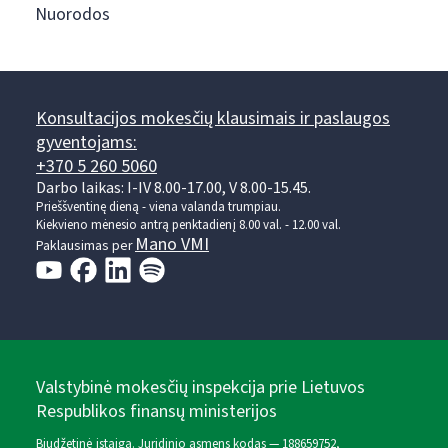
Nuorodos
Konsultacijos mokesčių klausimais ir paslaugos
gyventojams:
+370 5 260 5060
Darbo laikas: I-IV 8.00-17.00, V 8.00-15.45.
Prieššventinę dieną - viena valanda trumpiau.
Kiekvieno mėnesio antrą penktadienį 8.00 val. - 12.00 val.
Mano VMI
Paklausimas per
Valstybinė mokesčių inspekcija prie Lietuvos
Respublikos finansų ministerijos
Biudžetinė įstaiga. Juridinio asmens kodas — 188659752,