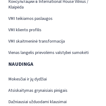
Консультации в International House Vilnius /
Klaipėda
VMI teikiamos paslaugos
VMI kliento profilis
VMI skaitmeninė transformacija
Vienas langelis prievolėms valstybei sumokėti
NAUDINGA
Mokesčiai ir jų dydžiai
Atsiskaitymas grynaisiais pinigais
Dažniausiai užduodami klausimai