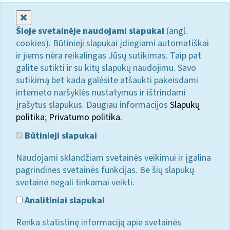
Uždaryti
Šioje svetainėje naudojami slapukai
(angl.
cookies). Būtinieji slapukai įdiegiami automatiškai
ir jiems nėra reikalingas Jūsų sutikimas. Taip pat
galite sutikti ir su kitų slapukų naudojimu. Savo
sutikimą bet kada galėsite atšaukti pakeisdami
interneto naršyklės nustatymus ir ištrindami
įrašytus slapukus. Daugiau informacijos
Slapukų
politika
;
Privatumo politika.
Būtinieji slapukai
Naudojami sklandžiam svetainės veikimui ir įgalina
pagrindines svetainės funkcijas. Be šių slapukų
svetainė negali tinkamai veikti.
Analitiniai slapukai
Renka statistinę informaciją apie svetainės