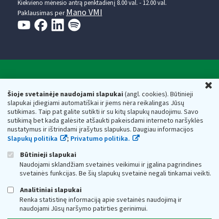
Kiekvieno mėnesio antrą penktadienį 8.00 val. - 12.00 val.
Mano VMI
Paklausimas per
Valstybinė mokesčių inspekcija prie Lietuvos
U
Respublikos finansų ministerijos
Šioje svetainėje naudojami slapukai
(angl. cookies). Būtinieji
slapukai įdiegiami automatiškai ir jiems nėra reikalingas Jūsų
Biudžetinė įstaiga. Juridinio asmens kodas — 188659752,
sutikimas. Taip pat galite sutikti ir su kitų slapukų naudojimu. Savo
adresas: Vasario 16-osios g. 14, 01107 Vilnius, Lietuva, el.paštas:
sutikimą bet kada galėsite atšaukti pakeisdami interneto naršyklės
vmi@vmi.lt
, E. pristatymo dėžutės adresas 188659752
nustatymus ir ištrindami įrašytus slapukus. Daugiau informacijos
Duomenys apie Valstybinę mokesčių inspekciją prie Lietuvos
Slapukų politika
;
Privatumo politika.
Respublikos finansų ministerijos kaupiami ir saugomi Juridinių
asmenų registre
Būtinieji slapukai
Naudojami sklandžiam svetainės veikimui ir įgalina pagrindines
svetainės funkcijas. Be šių slapukų svetainė negali tinkamai veikti.
Analitiniai slapukai
Renka statistinę informaciją apie svetainės naudojimą ir
naudojami Jūsų naršymo patirties gerinimui.