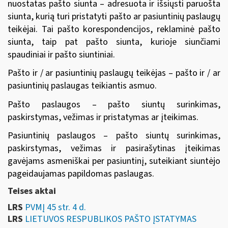
nuostatas pašto siunta – adresuota ir išsiųsti paruošta
siunta, kurią turi pristatyti pašto ar pasiuntinių paslaugų
teikėjai. Tai pašto korespondencijos, reklaminė pašto
siunta, taip pat pašto siunta, kurioje siunčiami
spaudiniai ir pašto siuntiniai.
Pašto ir / ar pasiuntinių paslaugų teikėjas – pašto ir / ar
pasiuntinių paslaugas teikiantis asmuo.
Pašto paslaugos – pašto siuntų surinkimas,
paskirstymas, vežimas ir pristatymas ar įteikimas.
Pasiuntinių paslaugos – pašto siuntų surinkimas,
paskirstymas, vežimas ir pasirašytinas įteikimas
gavėjams asmeniškai per pasiuntinį, suteikiant siuntėjo
pageidaujamas papildomas paslaugas.
Teises aktai
LRS
PVMĮ 45 str. 4 d.
LRS
LIETUVOS RESPUBLIKOS PAŠTO ĮSTATYMAS