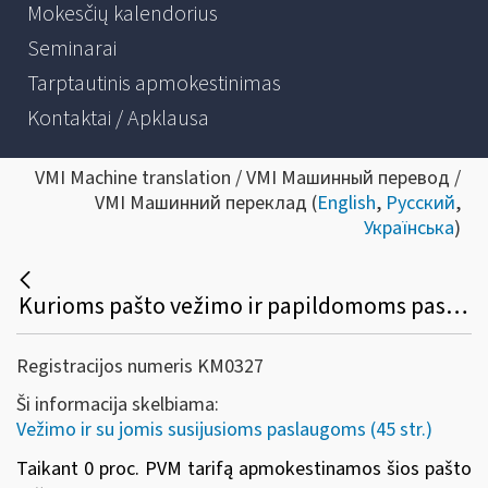
Mokesčių kalendorius
Seminarai
Tarptautinis apmokestinimas
Kontaktai / Apklausa
VMI Machine translation / VMI Машинный перевод /
VMI Машинний переклад (
English
,
Русский
,
Українська
)
Kurioms pašto vežimo ir papildomoms paslaugoms taikomas 0 proc. PVM tarifas?
Registracijos numeris KM0327
Ši informacija skelbiama:
Vežimo ir su jomis susijusioms paslaugoms (45 str.)
Taikant 0 proc. PVM tarifą apmokestinamos šios pašto