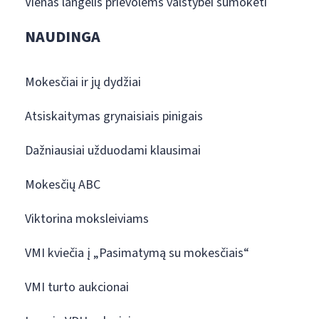
Vienas langelis prievolėms valstybei sumokėti
NAUDINGA
Mokesčiai ir jų dydžiai
Atsiskaitymas grynaisiais pinigais
Dažniausiai užduodami klausimai
Mokesčių ABC
Viktorina moksleiviams
VMI kviečia į „Pasimatymą su mokesčiais“
VMI turto aukcionai