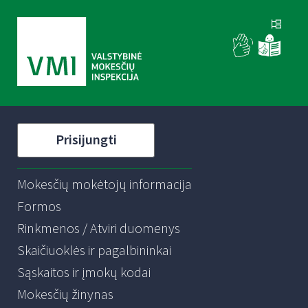
Prisijungti
Mokesčių mokėtojų informacija
Formos
Rinkmenos / Atviri duomenys
Skaičiuoklės ir pagalbininkai
Sąskaitos ir įmokų kodai
Mokesčių žinynas