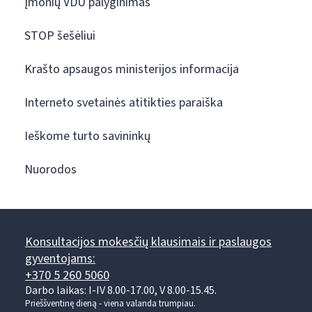
Įmonių VDU palyginimas
STOP šešėliui
Krašto apsaugos ministerijos informacija
Interneto svetainės atitikties paraiška
Ieškome turto savininkų
Nuorodos
Konsultacijos mokesčių klausimais ir paslaugos
gyventojams:
+370 5 260 5060
Darbo laikas: I-IV 8.00-17.00, V 8.00-15.45.
Prieššventinę dieną - viena valanda trumpiau.