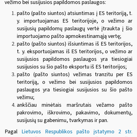
vežimo bei susijusios papildomos paslaugos:
pašto (pašto siuntos) atsiuntimas į ES teritoriją, t.
y. importuojamas ES teritorijoje, o vežimo ar
susijusių papildomų paslaugų vertė įtraukta į šio
importuojamo pašto apmokestinamąją vertę;
pašto (pašto siuntos) išsiuntimas iš ES teritorijos,
t. y. eksportuojamas iš ES teritorijos, o vežimo ar
susijusios papildomos paslaugos yra tiesiogiai
susijusios su šio pašto eksportu iš ES teritorijos;
pašto (pašto siuntos) vežimas tranzitu per ES
teritoriją, o vežimo bei susijusios papildomos
paslaugos yra tiesiogiai susijusios su šio pašto
vežimu;
ankščiau minėtais maršrutais vežamo pašto
pakrovimo, iškrovimo, pakavimo, dokumentų,
susijusių su gabenimu, tvarkymas ir pan.
Pagal
Lietuvos Respublikos pašto įstatymo 2 str.