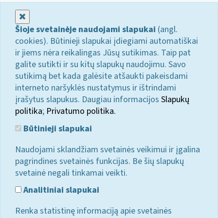
Uždaryti
Šioje svetainėje naudojami slapukai
(angl.
cookies). Būtinieji slapukai įdiegiami automatiškai
ir jiems nėra reikalingas Jūsų sutikimas. Taip pat
galite sutikti ir su kitų slapukų naudojimu. Savo
sutikimą bet kada galėsite atšaukti pakeisdami
interneto naršyklės nustatymus ir ištrindami
įrašytus slapukus. Daugiau informacijos
Slapukų
politika
;
Privatumo politika.
Būtinieji slapukai
Naudojami sklandžiam svetainės veikimui ir įgalina
pagrindines svetainės funkcijas. Be šių slapukų
svetainė negali tinkamai veikti.
Analitiniai slapukai
Renka statistinę informaciją apie svetainės