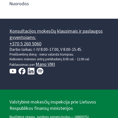
Nuorodos
Konsultacijos mokesčių klausimais ir paslaugos
gyventojams:
+370 5 260 5060
Darbo laikas: I-IV 8.00-17.00, V 8.00-15.45.
Prieššventinę dieną - viena valanda trumpiau.
Kiekvieno mėnesio antrą penktadienį 8.00 val. - 12.00 val.
Mano VMI
Paklausimas per
Valstybinė mokesčių inspekcija prie Lietuvos
Respublikos finansų ministerijos
Biudžetinė įstaiga. Juridinio asmens kodas — 188659752,