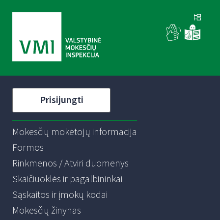
Prisijungti
Mokesčių mokėtojų informacija
Formos
Rinkmenos / Atviri duomenys
Skaičiuoklės ir pagalbininkai
Sąskaitos ir įmokų kodai
Mokesčių žinynas