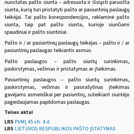
nuostatas pašto siunta – adresuota ir išsiųsti paruošta
siunta, kurią turi pristatyti pašto ar pasiuntinių paslaugų
teikėjai. Tai pašto korespondencijos, reklaminė pašto
siunta, taip pat pašto siunta, kurioje siunčiami
spaudiniai ir pašto siuntiniai.
Pašto ir / ar pasiuntinių paslaugų teikėjas – pašto ir / ar
pasiuntinių paslaugas teikiantis asmuo.
Pašto paslaugos – pašto siuntų surinkimas,
paskirstymas, vežimas ir pristatymas ar įteikimas.
Pasiuntinių paslaugos – pašto siuntų surinkimas,
paskirstymas, vežimas ir pasirašytinas įteikimas
gavėjams asmeniškai per pasiuntinį, suteikiant siuntėjo
pageidaujamas papildomas paslaugas.
Teises aktai
LRS
PVMĮ 45 str. 4 d.
LRS
LIETUVOS RESPUBLIKOS PAŠTO ĮSTATYMAS