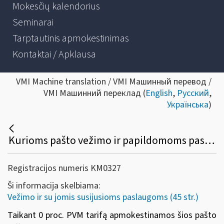
Mokesčių kalendorius
Seminarai
Tarptautinis apmokestinimas
Kontaktai / Apklausa
VMI Machine translation / VMI Машинный перевод /
VMI Машинний переклад (
English
,
Русский
,
Українська
)
Kurioms pašto vežimo ir papildomoms paslaugoms taikomas 0 proc. PVM tarifas?
Registracijos numeris KM0327
Ši informacija skelbiama:
Vežimo ir su jomis susijusioms paslaugoms (45 str.)
Taikant 0 proc. PVM tarifą apmokestinamos šios pašto