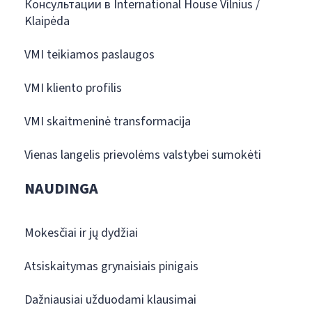
Консультации в International House Vilnius /
Klaipėda
VMI teikiamos paslaugos
VMI kliento profilis
VMI skaitmeninė transformacija
Vienas langelis prievolėms valstybei sumokėti
NAUDINGA
Mokesčiai ir jų dydžiai
Atsiskaitymas grynaisiais pinigais
Dažniausiai užduodami klausimai