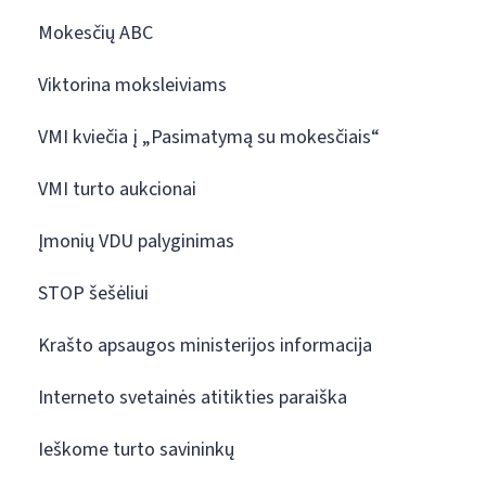
Mokesčių ABC
Viktorina moksleiviams
VMI kviečia į „Pasimatymą su mokesčiais“
VMI turto aukcionai
Įmonių VDU palyginimas
STOP šešėliui
Krašto apsaugos ministerijos informacija
Interneto svetainės atitikties paraiška
Ieškome turto savininkų