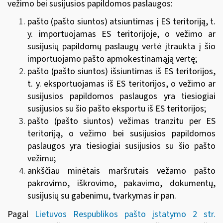
vežimo bei susijusios papildomos paslaugos:
pašto (pašto siuntos) atsiuntimas į ES teritoriją, t.
y. importuojamas ES teritorijoje, o vežimo ar
susijusių papildomų paslaugų vertė įtraukta į šio
importuojamo pašto apmokestinamąją vertę;
pašto (pašto siuntos) išsiuntimas iš ES teritorijos,
t. y. eksportuojamas iš ES teritorijos, o vežimo ar
susijusios papildomos paslaugos yra tiesiogiai
susijusios su šio pašto eksportu iš ES teritorijos;
pašto (pašto siuntos) vežimas tranzitu per ES
teritoriją, o vežimo bei susijusios papildomos
paslaugos yra tiesiogiai susijusios su šio pašto
vežimu;
ankščiau minėtais maršrutais vežamo pašto
pakrovimo, iškrovimo, pakavimo, dokumentų,
susijusių su gabenimu, tvarkymas ir pan.
Pagal
Lietuvos Respublikos pašto įstatymo 2 str.