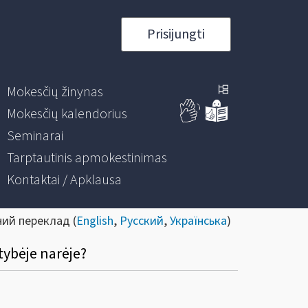
Prisijungti
Mokesčių žinynas
Mokesčių kalendorius
Seminarai
Tarptautinis apmokestinimas
Kontaktai / Apklausa
ний переклад (
English
,
Русский
,
Українська
)
tybėje narėje?