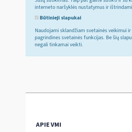
Jūsų sutikimas. Taip pat galite sutikti ir s
interneto naršyklės nustatymus ir ištrindam
Būtinieji slapukai
Naudojami sklandžiam svetainės veikimui ir 
pagrindines svetainės funkcijas. Be šių slap
negali tinkamai veikti.
APIE VMI