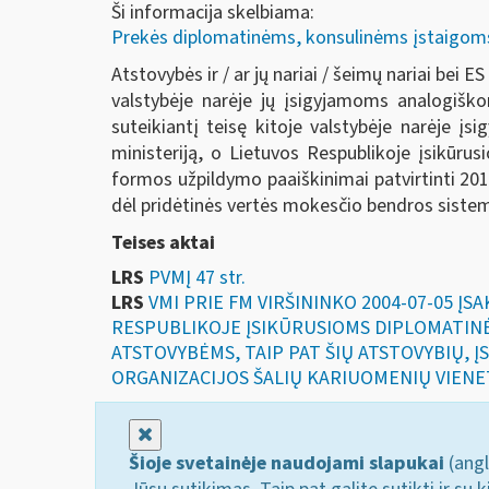
Ši informacija skelbiama:
Prekės diplomatinėms, konsulinėms įstaigoms, 
Atstovybės ir / ar jų nariai / šeimų nariai bei 
valstybėje narėje jų įsigyjamoms analogiško
suteikiantį teisę kitoje valstybėje narėje įsi
ministeriją, o Lietuvos Respublikoje įsikūrus
formos užpildymo paaiškinimai patvirtinti 2
dėl pridėtinės vertės mokesčio bendros sistem
Teises aktai
LRS
PVMĮ 47 str.
LRS
VMI PRIE FM VIRŠININKO 2004-07-05 Į
RESPUBLIKOJE ĮSIKŪRUSIOMS DIPLOMATIN
ATSTOVYBĖMS, TAIP PAT ŠIŲ ATSTOVYBIŲ, Į
ORGANIZACIJOS ŠALIŲ KARIUOMENIŲ VIENET
Uždaryti
Šioje svetainėje naudojami slapukai
(angl