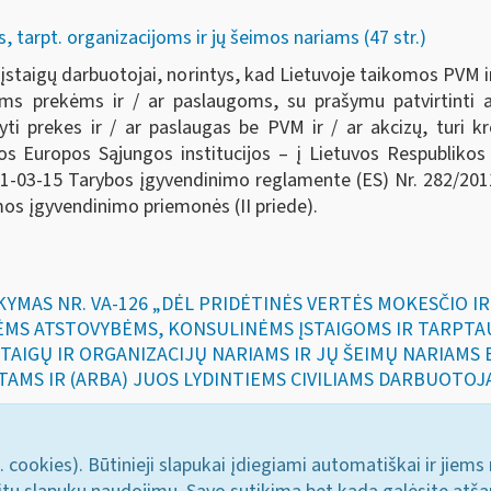
tarpt. organizacijoms ir jų šeimos nariams (47 str.)
ES įstaigų darbuotojai, norintys, kad Lietuvoje taikomos PVM ir
ms prekėms ir / ar paslaugoms, su prašymu patvirtinti a
gyti prekes ir / ar paslaugas be PVM ir / ar akcizų, turi k
ios Europos Sąjungos institucijos – į Lietuvos Respublikos 
011-03-15 Tarybos įgyvendinimo reglamente (ES) Nr. 282/20
os įgyvendinimo priemonės (II priede).
SAKYMAS NR. VA-126 „DĖL PRIDĖTINĖS VERTĖS MOKESČIO 
ĖMS ATSTOVYBĖMS, KONSULINĖMS ĮSTAIGOMS IR TARPTA
STAIGŲ IR ORGANIZACIJŲ NARIAMS IR JŲ ŠEIMŲ NARIAMS
AMS IR (ARBA) JUOS LYDINTIEMS CIVILIAMS DARBUOTOJ
. cookies). Būtinieji slapukai įdiegiami automatiškai ir jiems