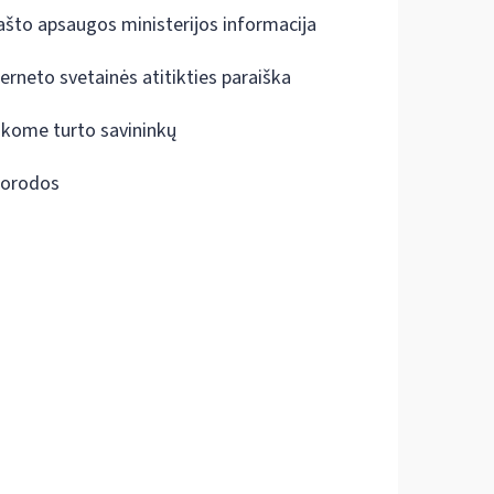
ašto apsaugos ministerijos informacija
terneto svetainės atitikties paraiška
škome turto savininkų
orodos