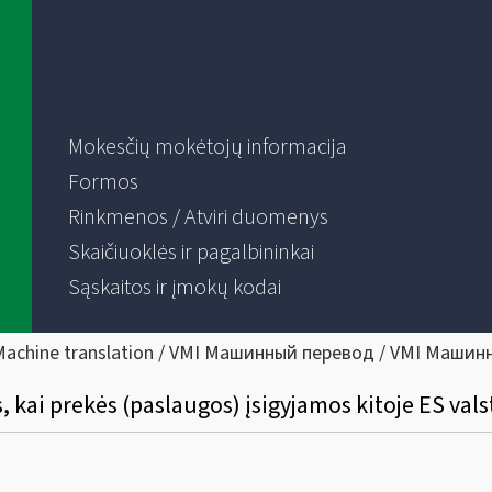
Mokesčių mokėtojų informacija
Formos
Rinkmenos / Atviri duomenys
Skaičiuoklės ir pagalbininkai
Sąskaitos ir įmokų kodai
Machine translation / VMI Машинный перевод / VMI Машин
, kai prekės (paslaugos) įsigyjamos kitoje ES vals