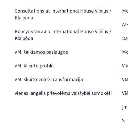
Consultations at International House Vilnius /
Mo
Klaipėda
At
Консультации в International House Vilnius /
Klaipėda
Da
VMI teikiamos paslaugos
Mo
VMI kliento profilis
Vi
VMI skaitmeninė transformacija
VM
Vienas langelis prievolėms valstybei sumokėti
VM
Įm
ST