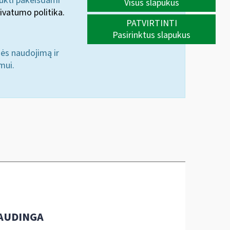
aukti pakeisdami
Visus slapukus
ivatumo politika.
PATVIRTINTI
Pasirinktus slapukus
nės naudojimą ir
mui.
AUDINGA