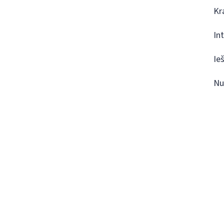
Kr
In
Ie
Nu