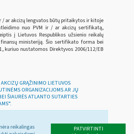
 / ar akcizų lengvatos būtų pritaikytos ir kitoje
tleidimo nuo PVM ir / ar akcizų sertifikatą,
reiptis į Lietuvos Respublikos užsienio reikalų
finansų ministeriją. Šio sertifikato forma bei
11, kuriuo nustatomos Direktyvos 2006/112/EB
IR AKCIZŲ GRĄŽINIMO LIETUVOS
UTINĖMS ORGANIZACIJOMS AR JŲ
 BEI ŠIAURĖS ATLANTO SUTARTIES
AMS“.
 nėra reikalingas
PATVIRTINTI