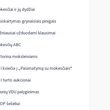
kesčiai ir jų dydžiai
siskaitymas grynaisiais pinigais
žniausiai užduodami klausimai
kesčių ABC
ktorina moksleiviams
I kviečia į „Pasimatymą su mokesčiais“
I turto aukcionai
onių VDU palyginimas
OP šešėliui