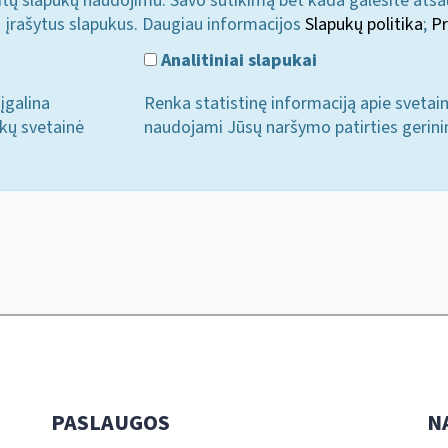
u kitų slapukų naudojimu. Savo sutikimą bet kada galėsite atš
i įrašytus slapukus. Daugiau informacijos
Slapukų politika
;
Pr
Analitiniai slapukai
įgalina
Renka statistinę informaciją apie svetai
ukų svetainė
naudojami Jūsų naršymo patirties gerini
PASLAUGOS
N