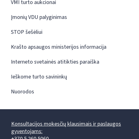
VMI turto aukcionai
Įmonių VDU palyginimas
STOP šešėliui
Krašto apsaugos ministerijos informacija
Interneto svetainės atitikties paraiška
Ieškome turto savininkų
Nuorodos
Konsultacijos mokesčių klausimais ir paslaugos
gyventojams:
+370 5 260 5060