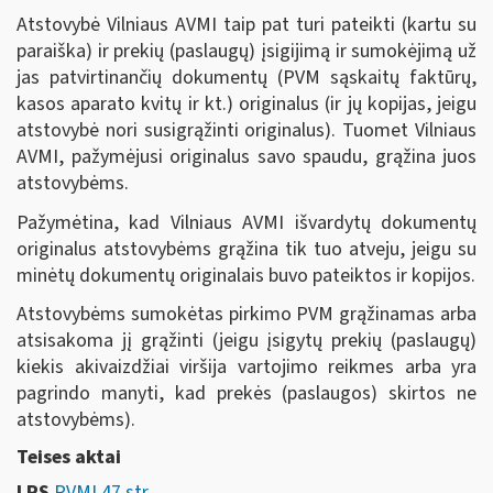
Atstovybė Vilniaus AVMI taip pat turi pateikti (kartu su
paraiška) ir prekių (paslaugų) įsigijimą ir sumokėjimą už
jas patvirtinančių dokumentų (PVM sąskaitų faktūrų,
kasos aparato kvitų ir kt.) originalus (ir jų kopijas, jeigu
atstovybė nori susigrąžinti originalus). Tuomet Vilniaus
AVMI, pažymėjusi originalus savo spaudu, grąžina juos
atstovybėms.
Pažymėtina, kad Vilniaus AVMI išvardytų dokumentų
originalus atstovybėms grąžina tik tuo atveju, jeigu su
minėtų dokumentų originalais buvo pateiktos ir kopijos.
Atstovybėms sumokėtas pirkimo PVM grąžinamas arba
atsisakoma jį grąžinti (jeigu įsigytų prekių (paslaugų)
kiekis akivaizdžiai viršija vartojimo reikmes arba yra
pagrindo manyti, kad prekės (paslaugos) skirtos ne
atstovybėms).
Teises aktai
LRS
PVMĮ 47 str.