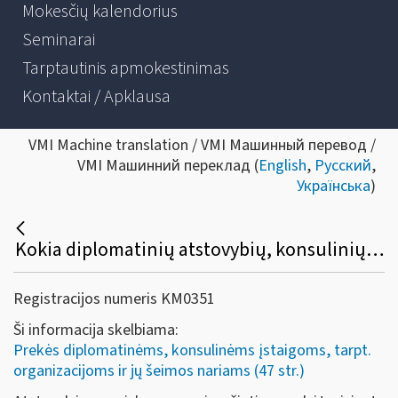
Mokesčių kalendorius
Seminarai
Tarptautinis apmokestinimas
Kontaktai / Apklausa
VMI Machine translation / VMI Машинный перевод /
VMI Машинний переклад (
English
,
Русский
,
Українська
)
Kokia diplomatinių atstovybių, konsulinių įstaigų ir tarptautinių organizacijų ar jų atstovybių, taip pat šių atstovybių ir įstaigų narių ir jų šeimų narių kreipimosi dėl sumokėto pirkimo PVM grąžinimo procedūra?
Registracijos numeris KM0351
Ši informacija skelbiama:
Prekės diplomatinėms, konsulinėms įstaigoms, tarpt.
organizacijoms ir jų šeimos nariams (47 str.)