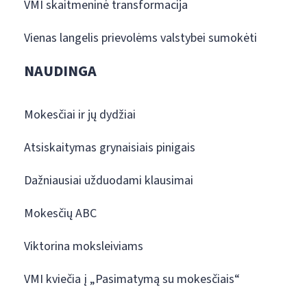
VMI skaitmeninė transformacija
Vienas langelis prievolėms valstybei sumokėti
NAUDINGA
Mokesčiai ir jų dydžiai
Atsiskaitymas grynaisiais pinigais
Dažniausiai užduodami klausimai
Mokesčių ABC
Viktorina moksleiviams
VMI kviečia į „Pasimatymą su mokesčiais“