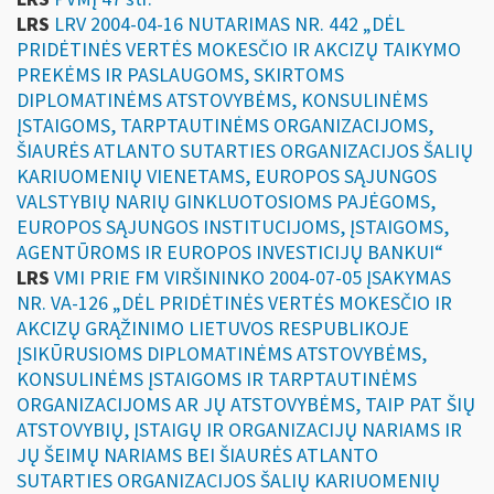
LRS
LRV 2004-04-16 NUTARIMAS NR. 442 „DĖL
PRIDĖTINĖS VERTĖS MOKESČIO IR AKCIZŲ TAIKYMO
PREKĖMS IR PASLAUGOMS, SKIRTOMS
DIPLOMATINĖMS ATSTOVYBĖMS, KONSULINĖMS
ĮSTAIGOMS, TARPTAUTINĖMS ORGANIZACIJOMS,
ŠIAURĖS ATLANTO SUTARTIES ORGANIZACIJOS ŠALIŲ
KARIUOMENIŲ VIENETAMS, EUROPOS SĄJUNGOS
VALSTYBIŲ NARIŲ GINKLUOTOSIOMS PAJĖGOMS,
EUROPOS SĄJUNGOS INSTITUCIJOMS, ĮSTAIGOMS,
AGENTŪROMS IR EUROPOS INVESTICIJŲ BANKUI“
LRS
VMI PRIE FM VIRŠININKO 2004-07-05 ĮSAKYMAS
NR. VA-126 „DĖL PRIDĖTINĖS VERTĖS MOKESČIO IR
AKCIZŲ GRĄŽINIMO LIETUVOS RESPUBLIKOJE
ĮSIKŪRUSIOMS DIPLOMATINĖMS ATSTOVYBĖMS,
KONSULINĖMS ĮSTAIGOMS IR TARPTAUTINĖMS
ORGANIZACIJOMS AR JŲ ATSTOVYBĖMS, TAIP PAT ŠIŲ
ATSTOVYBIŲ, ĮSTAIGŲ IR ORGANIZACIJŲ NARIAMS IR
JŲ ŠEIMŲ NARIAMS BEI ŠIAURĖS ATLANTO
SUTARTIES ORGANIZACIJOS ŠALIŲ KARIUOMENIŲ