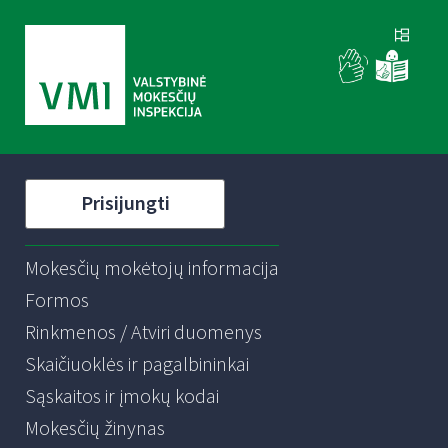
Prisijungti
Mokesčių mokėtojų informacija
Formos
Rinkmenos / Atviri duomenys
Skaičiuoklės ir pagalbininkai
Sąskaitos ir įmokų kodai
Mokesčių žinynas