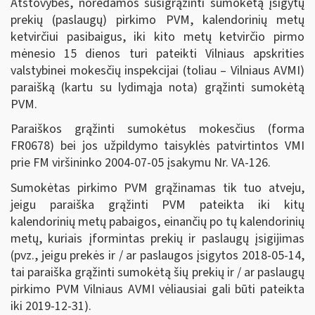
Atstovybės, norėdamos susigrąžinti sumokėtą įsigytų
prekių (paslaugų) pirkimo PVM, kalendorinių metų
ketvirčiui pasibaigus, iki kito metų ketvirčio pirmo
mėnesio 15 dienos turi pateikti Vilniaus apskrities
valstybinei mokesčių inspekcijai (toliau – Vilniaus AVMI)
paraišką (kartu su lydimąja nota) grąžinti sumokėtą
PVM.
Paraiškos grąžinti sumokėtus mokesčius (forma
FR0678) bei jos užpildymo taisyklės patvirtintos VMI
prie FM viršininko 2004-07-05 įsakymu Nr. VA-126.
Sumokėtas pirkimo PVM grąžinamas tik tuo atveju,
jeigu paraiška grąžinti PVM pateikta iki kitų
kalendorinių metų pabaigos, einančių po tų kalendorinių
metų, kuriais įformintas prekių ir paslaugų įsigijimas
(pvz., jeigu prekės ir / ar paslaugos įsigytos 2018-05-14,
tai paraiška grąžinti sumokėtą šių prekių ir / ar paslaugų
pirkimo PVM Vilniaus AVMI vėliausiai gali būti pateikta
iki 2019-12-31).