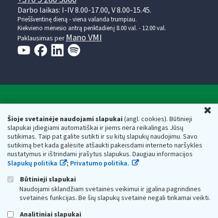
Darbo laikas: I-IV 8.00-17.00, V 8.00-15.45.
Prieššventinę dieną - viena valanda trumpiau.
Kiekvieno mėnesio antrą penktadienį 8.00 val. - 12.00 val.
Mano VMI
Paklausimas per
Valstybinė mokesčių inspekcija prie Lietuvos
U
Respublikos finansų ministerijos
Šioje svetainėje naudojami slapukai
(angl. cookies). Būtinieji
slapukai įdiegiami automatiškai ir jiems nėra reikalingas Jūsų
Biudžetinė įstaiga. Juridinio asmens kodas — 188659752,
sutikimas. Taip pat galite sutikti ir su kitų slapukų naudojimu. Savo
adresas: Vasario 16-osios g. 14, 01107 Vilnius, Lietuva, el.paštas:
sutikimą bet kada galėsite atšaukti pakeisdami interneto naršyklės
vmi@vmi.lt
, E. pristatymo dėžutės adresas 188659752
nustatymus ir ištrindami įrašytus slapukus. Daugiau informacijos
Duomenys apie Valstybinę mokesčių inspekciją prie Lietuvos
Slapukų politika
;
Privatumo politika.
Respublikos finansų ministerijos kaupiami ir saugomi Juridinių
asmenų registre
Būtinieji slapukai
Naudojami sklandžiam svetainės veikimui ir įgalina pagrindines
svetainės funkcijas. Be šių slapukų svetainė negali tinkamai veikti.
Analitiniai slapukai