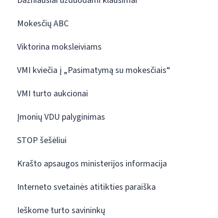
Dažniausiai užduodami klausimai
Mokesčių ABC
Viktorina moksleiviams
VMI kviečia į „Pasimatymą su mokesčiais“
VMI turto aukcionai
Įmonių VDU palyginimas
STOP šešėliui
Krašto apsaugos ministerijos informacija
Interneto svetainės atitikties paraiška
Ieškome turto savininkų