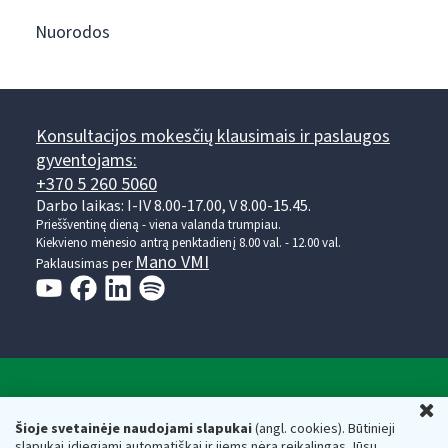
Nuorodos
Konsultacijos mokesčių klausimais ir paslaugos
gyventojams:
+370 5 260 5060
Darbo laikas: I-IV 8.00-17.00, V 8.00-15.45.
Prieššventinę dieną - viena valanda trumpiau.
Kiekvieno mėnesio antrą penktadienį 8.00 val. - 12.00 val.
Mano VMI
Paklausimas per
Valstybinė mokesčių inspekcija prie Lietuvos
U
Respublikos finansų ministerijos
Šioje svetainėje naudojami slapukai
(angl. cookies). Būtinieji
slapukai įdiegiami automatiškai ir jiems nėra reikalingas Jūsų