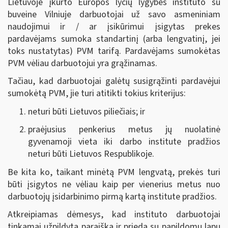
Lietuvoje įkurto Europos lyčių lygybės instituto su
buveine Vilniuje darbuotojai už savo asmeniniam
naudojimui ir / ar įsikūrimui įsigytas prekes
pardavėjams sumoka standartinį (arba lengvatinį, jei
toks nustatytas) PVM tarifą. Pardavėjams sumokėtas
PVM vėliau darbuotojui yra grąžinamas.
Tačiau, kad darbuotojai galėtų susigrąžinti pardavėjui
sumokėtą PVM, jie turi atitikti tokius kriterijus:
neturi būti Lietuvos piliečiais; ir
praėjusius penkerius metus jų nuolatinė
gyvenamoji vieta iki darbo institute pradžios
neturi būti Lietuvos Respublikoje.
Be kita ko, taikant minėtą PVM lengvatą, prekės turi
būti įsigytos ne vėliau kaip per vienerius metus nuo
darbuotojų įsidarbinimo pirmą kartą institute pradžios.
Atkreipiamas dėmesys, kad instituto darbuotojai
tinkamai užpildytą paraišką ir priedą su papildomu lapu