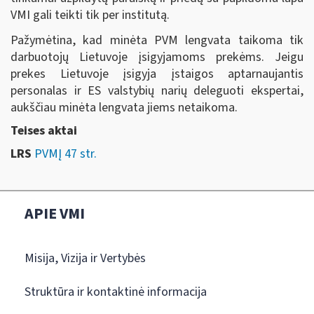
VMI gali teikti tik per institutą.
Pažymėtina, kad minėta PVM lengvata taikoma tik
darbuotojų Lietuvoje įsigyjamoms prekėms. Jeigu
prekes Lietuvoje įsigyja įstaigos aptarnaujantis
personalas ir ES valstybių narių deleguoti ekspertai,
aukščiau minėta lengvata jiems netaikoma.
Teises aktai
LRS
PVMĮ 47 str.
APIE VMI
Misija, Vizija ir Vertybės
Struktūra ir kontaktinė informacija