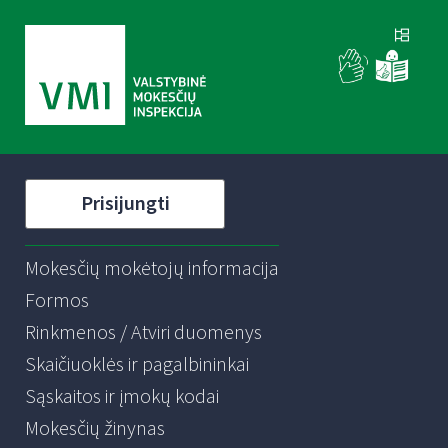
Prisijungti
Mokesčių mokėtojų informacija
Formos
Rinkmenos / Atviri duomenys
Skaičiuoklės ir pagalbininkai
Sąskaitos ir įmokų kodai
Mokesčių žinynas