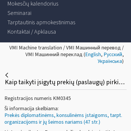
Mokesčių kalendorius
Seminarai
Tarptautinis apmokestinimas
Kontaktai / Apklausa
VMI Machine translation / VMI Машинный перевод /
VMI Машинний переклад (
English
,
Русский
,
Українська
)
Kaip taikyti įsigytų prekių (paslaugų) pirkimo PVM lengvatą Lietuvoje įkurto Europos lyčių lygybės instituto (su buveine Vilniuje) darbuotojams?
Registracijos numeris KM0345
Ši informacija skelbiama:
Prekės diplomatinėms, konsulinėms įstaigoms, tarpt.
organizacijoms ir jų šeimos nariams (47 str.)