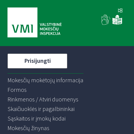
Prisijungti
Mokesčių mokėtojų informacija
Formos
Rinkmenos / Atviri duomenys
Skaičiuoklės ir pagalbininkai
Sąskaitos ir įmokų kodai
Mokesčių žinynas