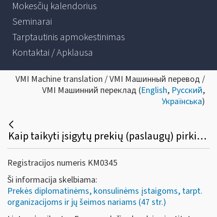
Mokesčių kalendorius
Seminarai
Tarptautinis apmokestinimas
Kontaktai / Apklausa
VMI Machine translation / VMI Машинный перевод /
VMI Машинний переклад (
English
,
Русский
,
Українська
)
Kaip taikyti įsigytų prekių (paslaugų) pirkimo PVM lengvatą Lietuvoje įkurto Europos lyčių lygybės instituto (su buveine Vilniuje) darbuotojams?
Registracijos numeris KM0345
Ši informacija skelbiama:
Prekės diplomatinėms, konsulinėms įstaigoms, tarpt.
organizacijoms ir jų šeimos nariams (47 str.)