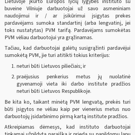
Lietuvoje įkurto Europos lyčių lygybės instituto su
buveine Vilniuje darbuotojai už savo asmeniniam
naudojimui ir / ar įsikūrimui įsigytas prekes
pardavėjams sumoka standartinį (arba lengvatinį, jei
toks nustatytas) PVM tarifą. Pardavėjams sumokėtas
PVM vėliau darbuotojui yra grąžinamas.
Tačiau, kad darbuotojai galėtų susigrąžinti pardavėjui
sumokėtą PVM, jie turi atitikti tokius kriterijus:
neturi būti Lietuvos piliečiais; ir
praėjusius penkerius metus jų nuolatinė
gyvenamoji vieta iki darbo institute pradžios
neturi būti Lietuvos Respublikoje.
Be kita ko, taikant minėtą PVM lengvatą, prekės turi
būti įsigytos ne vėliau kaip per vienerius metus nuo
darbuotojų įsidarbinimo pirmą kartą institute pradžios.
Atkreipiamas dėmesys, kad instituto darbuotojai
tinkamai užpildytą paraišką ir priedą su papildomu lapu