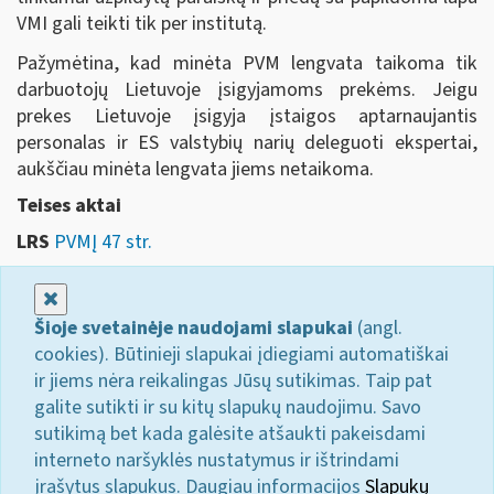
VMI gali teikti tik per institutą.
Pažymėtina, kad minėta PVM lengvata taikoma tik
darbuotojų Lietuvoje įsigyjamoms prekėms. Jeigu
prekes Lietuvoje įsigyja įstaigos aptarnaujantis
personalas ir ES valstybių narių deleguoti ekspertai,
aukščiau minėta lengvata jiems netaikoma.
Teises aktai
LRS
PVMĮ 47 str.
Uždaryti
Šioje svetainėje naudojami slapukai
(angl.
cookies). Būtinieji slapukai įdiegiami automatiškai
ir jiems nėra reikalingas Jūsų sutikimas. Taip pat
galite sutikti ir su kitų slapukų naudojimu. Savo
sutikimą bet kada galėsite atšaukti pakeisdami
interneto naršyklės nustatymus ir ištrindami
įrašytus slapukus. Daugiau informacijos
Slapukų