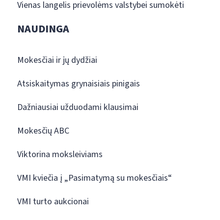
Vienas langelis prievolėms valstybei sumokėti
NAUDINGA
Mokesčiai ir jų dydžiai
Atsiskaitymas grynaisiais pinigais
Dažniausiai užduodami klausimai
Mokesčių ABC
Viktorina moksleiviams
VMI kviečia į „Pasimatymą su mokesčiais“
VMI turto aukcionai