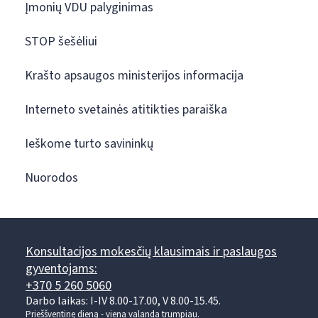
Įmonių VDU palyginimas
STOP šešėliui
Krašto apsaugos ministerijos informacija
Interneto svetainės atitikties paraiška
Ieškome turto savininkų
Nuorodos
Konsultacijos mokesčių klausimais ir paslaugos
gyventojams:
+370 5 260 5060
Darbo laikas: I-IV 8.00-17.00, V 8.00-15.45.
Prieššventinę dieną - viena valanda trumpiau.