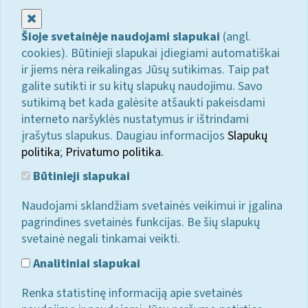
Uždaryti
Šioje svetainėje naudojami slapukai
(angl.
cookies). Būtinieji slapukai įdiegiami automatiškai
ir jiems nėra reikalingas Jūsų sutikimas. Taip pat
galite sutikti ir su kitų slapukų naudojimu. Savo
sutikimą bet kada galėsite atšaukti pakeisdami
interneto naršyklės nustatymus ir ištrindami
įrašytus slapukus. Daugiau informacijos
Slapukų
politika
;
Privatumo politika.
Būtinieji slapukai
Naudojami sklandžiam svetainės veikimui ir įgalina
pagrindines svetainės funkcijas. Be šių slapukų
svetainė negali tinkamai veikti.
Analitiniai slapukai
Renka statistinę informaciją apie svetainės