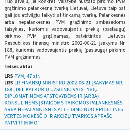
Tuo atveju, jei konkreti valstybė nustato pirkimo PVM
grąžinimo palankesnę tvarką Lietuvai, Lietuva taip pat
gali jos atžvilgiu taikyti atitinkamą tvarką. Palankesnės
arba nepalankesnės PVM grąžinimo ambasadoms
taisyklės, kuriomis vadovaujantis prekių (paslaugų)
pirkimo PVM grąžinamas, patvirtintos Lietuvos
Respublikos finansų ministro 2002-06-21 įsakymu Nr.
188, kuriomis vadovaujantis prekių (paslaugų) pirkimo
PVM grąžinamas.
Teises aktai
LRS
PVMĮ 47 str.
LRS
LR FINANSŲ MINISTRO 2002-06-21 ĮSAKYMAS NR.
188 „DĖL KAI KURIŲ UŽSIENIO VALSTYBIŲ
DIPLOMATINĖMS ATSTOVYBĖMS IR (ARBA)
KONSULINĖMS ĮSTAIGOMS TAIKOMOS PALANKESNĖS
ARBA NEPALANKESNĖS ATLEIDIMO NUO PRIDĖTINĖS
VERTĖS MOKESČIO IR AKCIZŲ TVARKOS APRAŠO
PATVIRTINIMO“