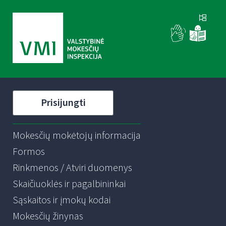
Prisijungti
Mokesčių mokėtojų informacija
Formos
Rinkmenos / Atviri duomenys
Skaičiuoklės ir pagalbininkai
Sąskaitos ir įmokų kodai
Mokesčių žinynas