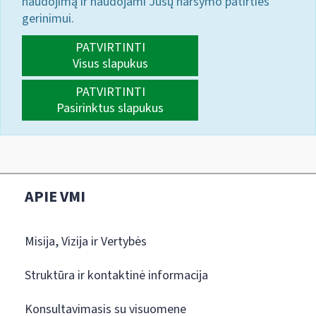
naudojimą ir naudojami Jūsų naršymo patirties
gerinimui.
PATVIRTINTI
Visus slapukus
PATVIRTINTI
Pasirinktus slapukus
APIE VMI
Misija, Vizija ir Vertybės
Struktūra ir kontaktinė informacija
Konsultavimasis su visuomene