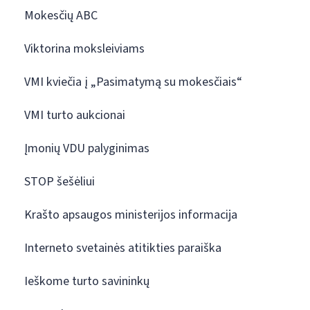
Mokesčių ABC
Viktorina moksleiviams
VMI kviečia į „Pasimatymą su mokesčiais“
VMI turto aukcionai
Įmonių VDU palyginimas
STOP šešėliui
Krašto apsaugos ministerijos informacija
Interneto svetainės atitikties paraiška
Ieškome turto savininkų