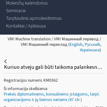
Mokesčių kalendorius
Seminarai
Tarptautinis apmokestinimas
Kontaktai / Apklausa
VMI Machine translation / VMI Машинный перевод /
VMI Машинний переклад (
English
,
Русский
,
Українська
)
Kuriuo atveju gali būti taikoma palankesnė ar nepalankesnė PVM grąžinimo tvarka?
Registracijos numeris KM0362
Ši informacija skelbiama:
Prekės diplomatinėms, konsulinėms įstaigoms, tarpt.
organizacijoms ir jų šeimos nariams (47 str.)