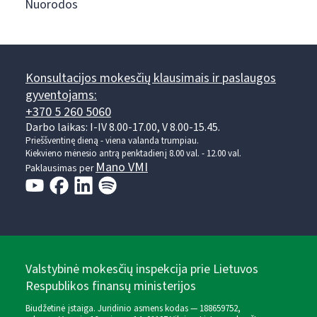
Nuorodos
Konsultacijos mokesčių klausimais ir paslaugos
gyventojams:
+370 5 260 5060
Darbo laikas: I-IV 8.00-17.00, V 8.00-15.45.
Prieššventinę dieną - viena valanda trumpiau.
Kiekvieno mėnesio antrą penktadienį 8.00 val. - 12.00 val.
Mano VMI
Paklausimas per
Valstybinė mokesčių inspekcija prie Lietuvos
Respublikos finansų ministerijos
Biudžetinė įstaiga. Juridinio asmens kodas — 188659752,