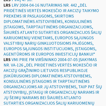
LRS
LRV 2004-04-16 NUTARIMAS NR. 442 „DĖL
PRIDĖTINĖS VERTĖS MOKESČIO IR AKCIZŲ TAIKYMO
PREKĖMS IR PASLAUGOMS, SKIRTOMS
DIPLOMATINĖMS ATSTOVYBĖMS, KONSULINĖMS
ĮSTAIGOMS, TARPTAUTINĖMS ORGANIZACIJOMS,
ŠIAURĖS ATLANTO SUTARTIES ORGANIZACIJOS ŠALIŲ
KARIUOMENIŲ VIENETAMS, EUROPOS SĄJUNGOS
VALSTYBIŲ NARIŲ GINKLUOTOSIOMS PAJĖGOMS,
EUROPOS SĄJUNGOS INSTITUCIJOMS, ĮSTAIGOMS,
AGENTŪROMS IR EUROPOS INVESTICIJŲ BANKUI“
LRS
VMI PRIE FM VIRŠININKO 2004-07-05 ĮSAKYMAS
NR. VA-126 „DĖL PRIDĖTINĖS VERTĖS MOKESČIO IR
AKCIZŲ GRĄŽINIMO LIETUVOS RESPUBLIKOJE
ĮSIKŪRUSIOMS DIPLOMATINĖMS ATSTOVYBĖMS,
KONSULINĖMS ĮSTAIGOMS IR TARPTAUTINĖMS
ORGANIZACIJOMS AR JŲ ATSTOVYBĖMS, TAIP PAT ŠIŲ
ATSTOVYBIŲ, ĮSTAIGŲ IR ORGANIZACIJŲ NARIAMS IR
JŲ ŠEIMŲ NARIAMS BEI ŠIAURĖS ATLANTO
SUTARTIES ORGANIZACIJOS ŠALIŲ KARIUOMENIŲ