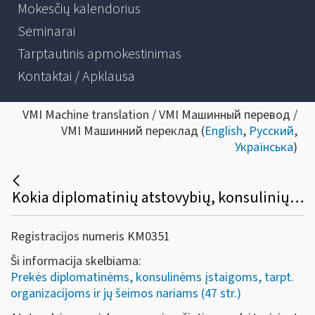
Mokesčių kalendorius
Seminarai
Tarptautinis apmokestinimas
Kontaktai / Apklausa
VMI Machine translation / VMI Машинный перевод /
VMI Машинний переклад (
English
,
Русский
,
Українська
)
Kokia diplomatinių atstovybių, konsulinių įstaigų ir tarptautinių organizacijų ar jų atstovybių, taip pat šių atstovybių ir įstaigų narių ir jų šeimų narių kreipimosi dėl sumokėto pirkimo PVM grąžinimo procedūra?
Registracijos numeris KM0351
Ši informacija skelbiama:
Prekės diplomatinėms, konsulinėms įstaigoms, tarpt.
organizacijoms ir jų šeimos nariams (47 str.)