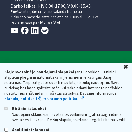
Darbo laikas: I-IV 8.00-17.00, V 8.00-15.45.
Prieššventinę dieną - viena valanda trumpiau.
Kiekvieno mėnesio antrą penktadienį 8.00 val. - 12.00 val.
Mano VMI
Paklausimas per
Valstybinė mokesčių inspekcija prie Lietuvos
U
Respublikos finansų ministerijos
Šioje svetainėje naudojami slapukai
(angl. cookies). Būtinieji
slapukai įdiegiami automatiškai ir jiems nėra reikalingas Jūsų
Biudžetinė įstaiga. Juridinio asmens kodas — 188659752,
sutikimas. Taip pat galite sutikti ir su kitų slapukų naudojimu. Savo
adresas: Vasario 16-osios g. 14, 01107 Vilnius, Lietuva, el.paštas:
sutikimą bet kada galėsite atšaukti pakeisdami interneto naršyklės
vmi@vmi.lt
, E. pristatymo dėžutės adresas 188659752
nustatymus ir ištrindami įrašytus slapukus. Daugiau informacijos
Duomenys apie Valstybinę mokesčių inspekciją prie Lietuvos
Slapukų politika
;
Privatumo politika.
Respublikos finansų ministerijos kaupiami ir saugomi Juridinių
asmenų registre
Būtinieji slapukai
Naudojami sklandžiam svetainės veikimui ir įgalina pagrindines
svetainės funkcijas. Be šių slapukų svetainė negali tinkamai veikti.
Analitiniai slapukai