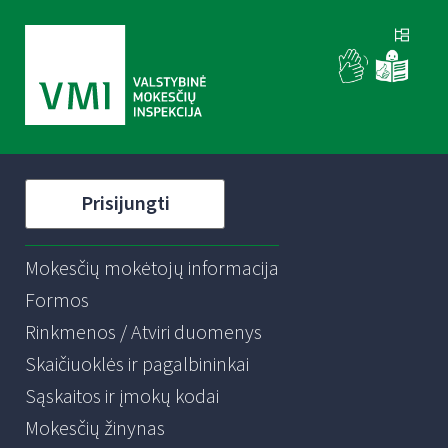
Prisijungti
Mokesčių mokėtojų informacija
Formos
Rinkmenos / Atviri duomenys
Skaičiuoklės ir pagalbininkai
Sąskaitos ir įmokų kodai
Mokesčių žinynas