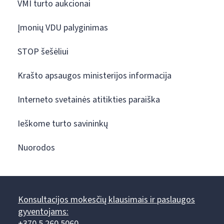
VMI turto aukcionai
Įmonių VDU palyginimas
STOP šešėliui
Krašto apsaugos ministerijos informacija
Interneto svetainės atitikties paraiška
Ieškome turto savininkų
Nuorodos
Konsultacijos mokesčių klausimais ir paslaugos
gyventojams:
+370 5 260 5060