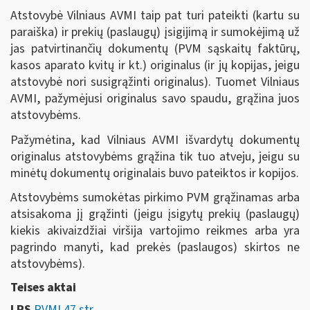
Atstovybė Vilniaus AVMI taip pat turi pateikti (kartu su
paraiška) ir prekių (paslaugų) įsigijimą ir sumokėjimą už
jas patvirtinančių dokumentų (PVM sąskaitų faktūrų,
kasos aparato kvitų ir kt.) originalus (ir jų kopijas, jeigu
atstovybė nori susigrąžinti originalus). Tuomet Vilniaus
AVMI, pažymėjusi originalus savo spaudu, grąžina juos
atstovybėms.
Pažymėtina, kad Vilniaus AVMI išvardytų dokumentų
originalus atstovybėms grąžina tik tuo atveju, jeigu su
minėtų dokumentų originalais buvo pateiktos ir kopijos.
Atstovybėms sumokėtas pirkimo PVM grąžinamas arba
atsisakoma jį grąžinti (jeigu įsigytų prekių (paslaugų)
kiekis akivaizdžiai viršija vartojimo reikmes arba yra
pagrindo manyti, kad prekės (paslaugos) skirtos ne
atstovybėms).
Teises aktai
LRS
PVMĮ 47 str.