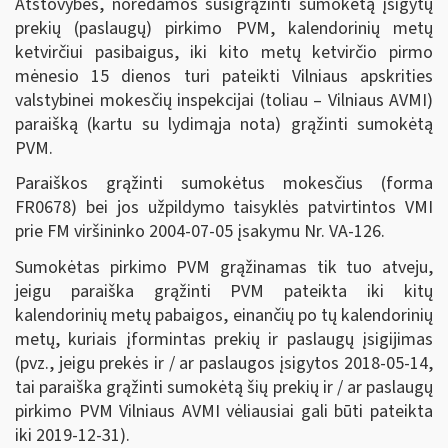
Atstovybės, norėdamos susigrąžinti sumokėtą įsigytų
prekių (paslaugų) pirkimo PVM, kalendorinių metų
ketvirčiui pasibaigus, iki kito metų ketvirčio pirmo
mėnesio 15 dienos turi pateikti Vilniaus apskrities
valstybinei mokesčių inspekcijai (toliau – Vilniaus AVMI)
paraišką (kartu su lydimąja nota) grąžinti sumokėtą
PVM.
Paraiškos grąžinti sumokėtus mokesčius (forma
FR0678) bei jos užpildymo taisyklės patvirtintos VMI
prie FM viršininko 2004-07-05 įsakymu Nr. VA-126.
Sumokėtas pirkimo PVM grąžinamas tik tuo atveju,
jeigu paraiška grąžinti PVM pateikta iki kitų
kalendorinių metų pabaigos, einančių po tų kalendorinių
metų, kuriais įformintas prekių ir paslaugų įsigijimas
(pvz., jeigu prekės ir / ar paslaugos įsigytos 2018-05-14,
tai paraiška grąžinti sumokėtą šių prekių ir / ar paslaugų
pirkimo PVM Vilniaus AVMI vėliausiai gali būti pateikta
iki 2019-12-31).