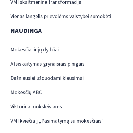
VMI skaitmeninė transformacija
Vienas langelis prievolėms valstybei sumokėti
NAUDINGA
Mokesčiai ir jų dydžiai
Atsiskaitymas grynaisiais pinigais
Dažniausiai užduodami klausimai
Mokesčių ABC
Viktorina moksleiviams
VMI kviečia į „Pasimatymą su mokesčiais“