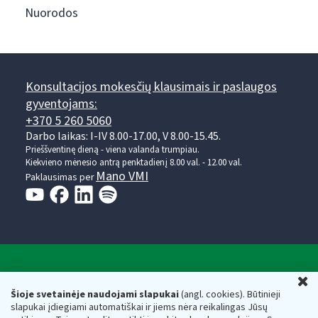
Nuorodos
Konsultacijos mokesčių klausimais ir paslaugos
gyventojams:
+370 5 260 5060
Darbo laikas: I-IV 8.00-17.00, V 8.00-15.45.
Prieššventinę dieną - viena valanda trumpiau.
Kiekvieno mėnesio antrą penktadienį 8.00 val. - 12.00 val.
Mano VMI
Paklausimas per
Valstybinė mokesčių inspekcija prie Lietuvos
U
Respublikos finansų ministerijos
Šioje svetainėje naudojami slapukai
(angl. cookies). Būtinieji
slapukai įdiegiami automatiškai ir jiems nėra reikalingas Jūsų
Biudžetinė įstaiga. Juridinio asmens kodas — 188659752,