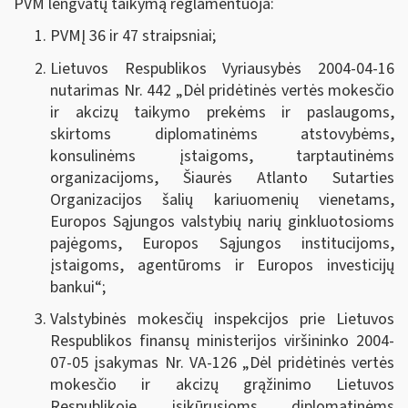
PVM lengvatų taikymą reglamentuoja:
PVMĮ 36 ir 47 straipsniai;
Lietuvos Respublikos Vyriausybės 2004-04-16
nutarimas Nr. 442 „
Dėl pridėtinės vertės mokesčio
ir akcizų taikymo prekėms ir paslaugoms,
skirtoms diplomatinėms atstovybėms,
konsulinėms įstaigoms, tarptautinėms
organizacijoms, Šiaurės Atlanto Sutarties
Organizacijos šalių kariuomenių vienetams,
Europos Sąjungos valstybių narių ginkluotosioms
pajėgoms, Europos Sąjungos institucijoms,
įstaigoms, agentūroms ir Europos investicijų
bankui
“;
Valstybinės mokesčių inspekcijos prie Lietuvos
Respublikos finansų ministerijos viršininko 2004-
07-05 įsakymas Nr. VA-126 „Dėl pridėtinės vertės
mokesčio ir akcizų grąžinimo Lietuvos
Respublikoje įsikūrusioms diplomatinėms