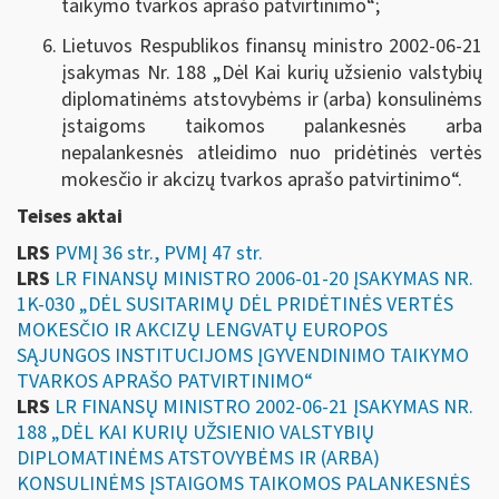
taikymo tvarkos aprašo patvirtinimo“;
Lietuvos Respublikos finansų ministro 2002-06-21
įsakymas Nr. 188 „
Dėl Kai kurių užsienio valstybių
diplomatinėms atstovybėms ir (arba) konsulinėms
įstaigoms taikomos palankesnės arba
nepalankesnės atleidimo nuo pridėtinės vertės
mokesčio ir akcizų tvarkos aprašo patvirtinimo
“.
Teises aktai
LRS
PVMĮ 36 str., PVMĮ 47 str.
LRS
LR FINANSŲ MINISTRO 2006-01-20 ĮSAKYMAS NR.
1K-030 „DĖL SUSITARIMŲ DĖL PRIDĖTINĖS VERTĖS
MOKESČIO IR AKCIZŲ LENGVATŲ EUROPOS
SĄJUNGOS INSTITUCIJOMS ĮGYVENDINIMO TAIKYMO
TVARKOS APRAŠO PATVIRTINIMO“
LRS
LR FINANSŲ MINISTRO 2002-06-21 ĮSAKYMAS NR.
188 „DĖL KAI KURIŲ UŽSIENIO VALSTYBIŲ
DIPLOMATINĖMS ATSTOVYBĖMS IR (ARBA)
KONSULINĖMS ĮSTAIGOMS TAIKOMOS PALANKESNĖS