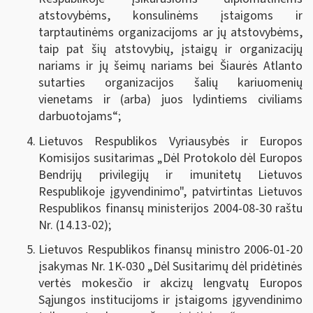
atstovybėms, konsulinėms įstaigoms ir
tarptautinėms organizacijoms ar jų atstovybėms,
taip pat šių atstovybių, įstaigų ir organizacijų
nariams ir jų šeimų nariams bei Šiaurės Atlanto
sutarties organizacijos šalių kariuomenių
vienetams ir (arba) juos lydintiems civiliams
darbuotojams“;
Lietuvos Respublikos Vyriausybės ir Europos
Komisijos susitarimas „Dėl Protokolo dėl Europos
Bendrijų privilegijų ir imunitetų Lietuvos
Respublikoje įgyvendinimo", patvirtintas Lietuvos
Respublikos finansų ministerijos 2004-08-30 raštu
Nr. (14.13-02);
Lietuvos Respublikos finansų ministro 2006-01-20
įsakymas Nr. 1K-030 „Dėl Susitarimų dėl pridėtinės
vertės mokesčio ir akcizų lengvatų Europos
Sąjungos institucijoms ir įstaigoms įgyvendinimo