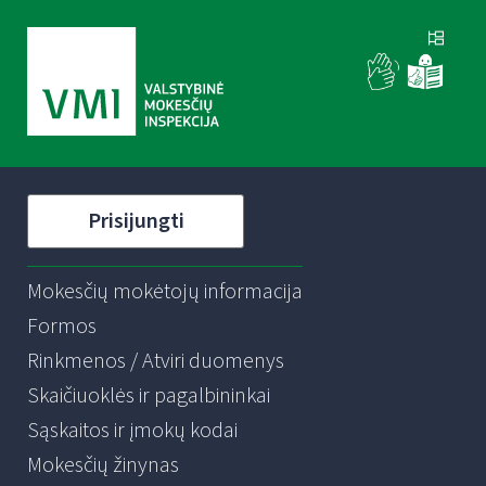
Prisijungti
Mokesčių mokėtojų informacija
Formos
Rinkmenos / Atviri duomenys
Skaičiuoklės ir pagalbininkai
Sąskaitos ir įmokų kodai
Mokesčių žinynas