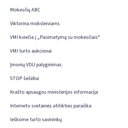
Mokesčių ABC
Viktorina moksleiviams
VMI kviečia į „Pasimatymą su mokesčiais“
VMI turto aukcionai
Įmonių VDU palyginimas
STOP šešėliui
Krašto apsaugos ministerijos informacija
Interneto svetainės atitikties paraiška
Ieškome turto savininkų