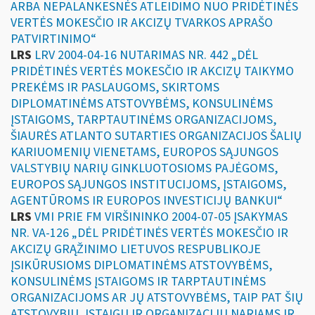
ARBA NEPALANKESNĖS ATLEIDIMO NUO PRIDĖTINĖS
VERTĖS MOKESČIO IR AKCIZŲ TVARKOS APRAŠO
PATVIRTINIMO“
LRS
LRV 2004-04-16 NUTARIMAS NR. 442 „DĖL
PRIDĖTINĖS VERTĖS MOKESČIO IR AKCIZŲ TAIKYMO
PREKĖMS IR PASLAUGOMS, SKIRTOMS
DIPLOMATINĖMS ATSTOVYBĖMS, KONSULINĖMS
ĮSTAIGOMS, TARPTAUTINĖMS ORGANIZACIJOMS,
ŠIAURĖS ATLANTO SUTARTIES ORGANIZACIJOS ŠALIŲ
KARIUOMENIŲ VIENETAMS, EUROPOS SĄJUNGOS
VALSTYBIŲ NARIŲ GINKLUOTOSIOMS PAJĖGOMS,
EUROPOS SĄJUNGOS INSTITUCIJOMS, ĮSTAIGOMS,
AGENTŪROMS IR EUROPOS INVESTICIJŲ BANKUI“
LRS
VMI PRIE FM VIRŠININKO 2004-07-05 ĮSAKYMAS
NR. VA-126 „DĖL PRIDĖTINĖS VERTĖS MOKESČIO IR
AKCIZŲ GRĄŽINIMO LIETUVOS RESPUBLIKOJE
ĮSIKŪRUSIOMS DIPLOMATINĖMS ATSTOVYBĖMS,
KONSULINĖMS ĮSTAIGOMS IR TARPTAUTINĖMS
ORGANIZACIJOMS AR JŲ ATSTOVYBĖMS, TAIP PAT ŠIŲ
ATSTOVYBIŲ, ĮSTAIGŲ IR ORGANIZACIJŲ NARIAMS IR