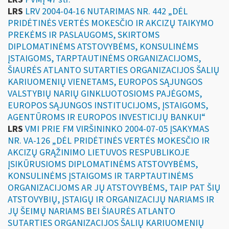
LRS
LRV 2004-04-16 NUTARIMAS NR. 442 „DĖL
PRIDĖTINĖS VERTĖS MOKESČIO IR AKCIZŲ TAIKYMO
PREKĖMS IR PASLAUGOMS, SKIRTOMS
DIPLOMATINĖMS ATSTOVYBĖMS, KONSULINĖMS
ĮSTAIGOMS, TARPTAUTINĖMS ORGANIZACIJOMS,
ŠIAURĖS ATLANTO SUTARTIES ORGANIZACIJOS ŠALIŲ
KARIUOMENIŲ VIENETAMS, EUROPOS SĄJUNGOS
VALSTYBIŲ NARIŲ GINKLUOTOSIOMS PAJĖGOMS,
EUROPOS SĄJUNGOS INSTITUCIJOMS, ĮSTAIGOMS,
AGENTŪROMS IR EUROPOS INVESTICIJŲ BANKUI“
LRS
VMI PRIE FM VIRŠININKO 2004-07-05 ĮSAKYMAS
NR. VA-126 „DĖL PRIDĖTINĖS VERTĖS MOKESČIO IR
AKCIZŲ GRĄŽINIMO LIETUVOS RESPUBLIKOJE
ĮSIKŪRUSIOMS DIPLOMATINĖMS ATSTOVYBĖMS,
KONSULINĖMS ĮSTAIGOMS IR TARPTAUTINĖMS
ORGANIZACIJOMS AR JŲ ATSTOVYBĖMS, TAIP PAT ŠIŲ
ATSTOVYBIŲ, ĮSTAIGŲ IR ORGANIZACIJŲ NARIAMS IR
JŲ ŠEIMŲ NARIAMS BEI ŠIAURĖS ATLANTO
SUTARTIES ORGANIZACIJOS ŠALIŲ KARIUOMENIŲ