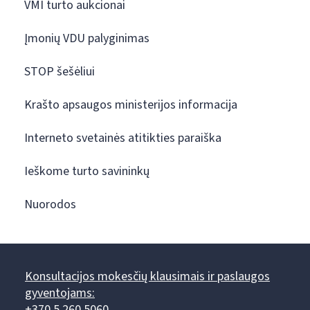
VMI turto aukcionai
Įmonių VDU palyginimas
STOP šešėliui
Krašto apsaugos ministerijos informacija
Interneto svetainės atitikties paraiška
Ieškome turto savininkų
Nuorodos
Konsultacijos mokesčių klausimais ir paslaugos
gyventojams:
+370 5 260 5060