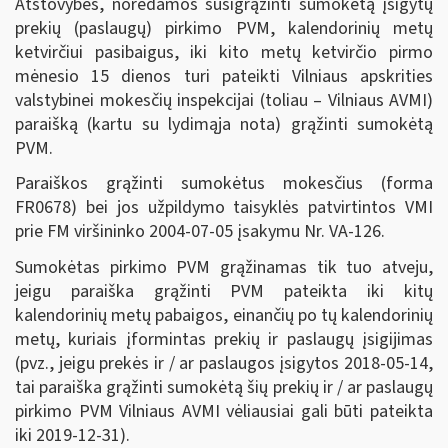
Atstovybės, norėdamos susigrąžinti sumokėtą įsigytų
prekių (paslaugų) pirkimo PVM, kalendorinių metų
ketvirčiui pasibaigus, iki kito metų ketvirčio pirmo
mėnesio 15 dienos turi pateikti Vilniaus apskrities
valstybinei mokesčių inspekcijai (toliau – Vilniaus AVMI)
paraišką (kartu su lydimąja nota) grąžinti sumokėtą
PVM.
Paraiškos grąžinti sumokėtus mokesčius (forma
FR0678) bei jos užpildymo taisyklės patvirtintos VMI
prie FM viršininko 2004-07-05 įsakymu Nr. VA-126.
Sumokėtas pirkimo PVM grąžinamas tik tuo atveju,
jeigu paraiška grąžinti PVM pateikta iki kitų
kalendorinių metų pabaigos, einančių po tų kalendorinių
metų, kuriais įformintas prekių ir paslaugų įsigijimas
(pvz., jeigu prekės ir / ar paslaugos įsigytos 2018-05-14,
tai paraiška grąžinti sumokėtą šių prekių ir / ar paslaugų
pirkimo PVM Vilniaus AVMI vėliausiai gali būti pateikta
iki 2019-12-31).