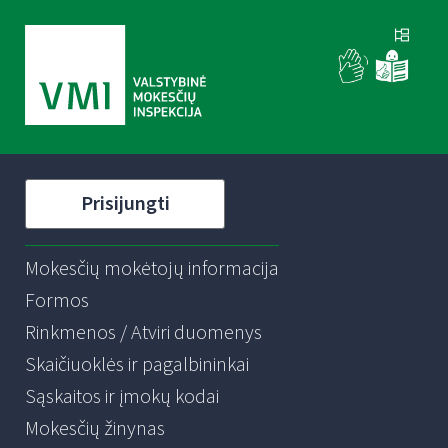
Prisijungti
Mokesčių mokėtojų informacija
Formos
Rinkmenos / Atviri duomenys
Skaičiuoklės ir pagalbininkai
Sąskaitos ir įmokų kodai
Mokesčių žinynas