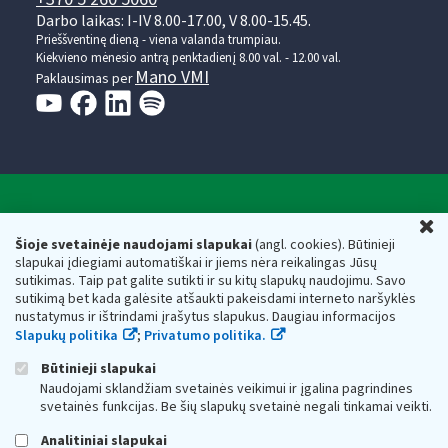
Darbo laikas: I-IV 8.00-17.00, V 8.00-15.45.
Prieššventinę dieną - viena valanda trumpiau.
Kiekvieno mėnesio antrą penktadienį 8.00 val. - 12.00 val.
Mano VMI
Paklausimas per
Valstybinė mokesčių inspekcija prie Lietuvos
U
Respublikos finansų ministerijos
Šioje svetainėje naudojami slapukai
(angl. cookies). Būtinieji
slapukai įdiegiami automatiškai ir jiems nėra reikalingas Jūsų
Biudžetinė įstaiga. Juridinio asmens kodas — 188659752,
sutikimas. Taip pat galite sutikti ir su kitų slapukų naudojimu. Savo
adresas: Vasario 16-osios g. 14, 01107 Vilnius, Lietuva, el.paštas:
sutikimą bet kada galėsite atšaukti pakeisdami interneto naršyklės
vmi@vmi.lt
, E. pristatymo dėžutės adresas 188659752
nustatymus ir ištrindami įrašytus slapukus. Daugiau informacijos
Duomenys apie Valstybinę mokesčių inspekciją prie Lietuvos
Slapukų politika
;
Privatumo politika.
Respublikos finansų ministerijos kaupiami ir saugomi Juridinių
asmenų registre
Būtinieji slapukai
Naudojami sklandžiam svetainės veikimui ir įgalina pagrindines
svetainės funkcijas. Be šių slapukų svetainė negali tinkamai veikti.
Analitiniai slapukai