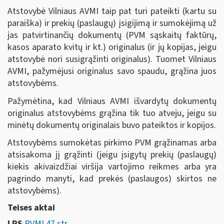
Atstovybė Vilniaus AVMI taip pat turi pateikti (kartu su
paraiška) ir prekių (paslaugų) įsigijimą ir sumokėjimą už
jas patvirtinančių dokumentų (PVM sąskaitų faktūrų,
kasos aparato kvitų ir kt.) originalus (ir jų kopijas, jeigu
atstovybė nori susigrąžinti originalus). Tuomet Vilniaus
AVMI, pažymėjusi originalus savo spaudu, grąžina juos
atstovybėms.
Pažymėtina, kad Vilniaus AVMI išvardytų dokumentų
originalus atstovybėms grąžina tik tuo atveju, jeigu su
minėtų dokumentų originalais buvo pateiktos ir kopijos.
Atstovybėms sumokėtas pirkimo PVM grąžinamas arba
atsisakoma jį grąžinti (jeigu įsigytų prekių (paslaugų)
kiekis akivaizdžiai viršija vartojimo reikmes arba yra
pagrindo manyti, kad prekės (paslaugos) skirtos ne
atstovybėms).
Teises aktai
LRS
PVMĮ 47 str.