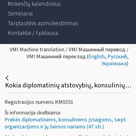
Mokesčių kalendorius
Seminarai
Tarptautinis apmokestinimas
Kontaktai / Apklausa
VMI Machine translation / VMI Машинный перевод /
VMI Машинний переклад (
English
,
Русский
,
Українська
)
Kokia diplomatinių atstovybių, konsulinių įstaigų ir tarptautinių organizacijų ar jų atstovybių, taip pat šių atstovybių ir įstaigų narių ir jų šeimų narių kreipimosi dėl sumokėto pirkimo PVM grąžinimo procedūra?
Registracijos numeris KM0351
Ši informacija skelbiama:
Prekės diplomatinėms, konsulinėms įstaigoms, tarpt.
organizacijoms ir jų šeimos nariams (47 str.)