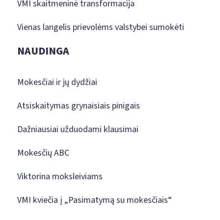
VMI skaitmeninė transformacija
Vienas langelis prievolėms valstybei sumokėti
NAUDINGA
Mokesčiai ir jų dydžiai
Atsiskaitymas grynaisiais pinigais
Dažniausiai užduodami klausimai
Mokesčių ABC
Viktorina moksleiviams
VMI kviečia į „Pasimatymą su mokesčiais“