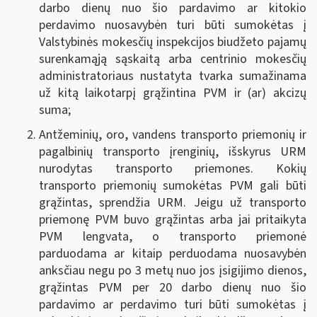
darbo dienų nuo šio pardavimo ar kitokio
perdavimo nuosavybėn turi būti sumokėtas į
Valstybinės mokesčių inspekcijos biudžeto pajamų
surenkamąją sąskaitą arba centrinio mokesčių
administratoriaus nustatyta tvarka sumažinama
už kitą laikotarpį grąžintina PVM ir (ar) akcizų
suma
;
Antžeminių, oro, vandens transporto priemonių ir
pagalbinių transporto įrenginių, išskyrus URM
nurodytas transporto priemones.
Kokių
transporto priemonių sumokėtas PVM gali būti
grąžintas, sprendžia URM. Jeigu už transporto
priemonę PVM buvo grąžintas arba jai pritaikyta
PVM lengvata, o transporto priemonė
parduodama ar kitaip perduodama nuosavybėn
anksčiau negu po 3 metų nuo jos įsigijimo dienos,
grąžintas PVM per 20 darbo dienų nuo šio
pardavimo ar perdavimo turi būti sumokėtas į