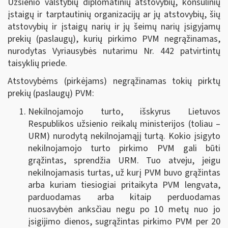
Užsienio valstybių diplomatinių atstovybių, konsulinių
įstaigų ir tarptautinių organizacijų ar jų atstovybių, šių
atstovybių ir įstaigų narių ir jų šeimų narių įsigyjamų
prekių (paslaugų), kurių pirkimo PVM negrąžinamas,
nurodytas Vyriausybės nutarimu Nr. 442 patvirtintų
taisyklių priede.
Atstovybėms (pirkėjams) negrąžinamas tokių pirktų
prekių (paslaugų) PVM:
Nekilnojamojo turto, išskyrus Lietuvos
Respublikos užsienio reikalų ministerijos (toliau –
URM) nurodytą nekilnojamąjį turtą.
Kokio įsigyto
nekilnojamojo turto pirkimo PVM gali būti
grąžintas, sprendžia URM. Tuo atveju, jeigu
nekilnojamasis turtas, už kurį PVM buvo grąžintas
arba kuriam tiesiogiai pritaikyta PVM lengvata,
parduodamas arba kitaip perduodamas
nuosavybėn anksčiau negu po 10 metų nuo jo
įsigijimo dienos, sugrąžintas pirkimo PVM per 20