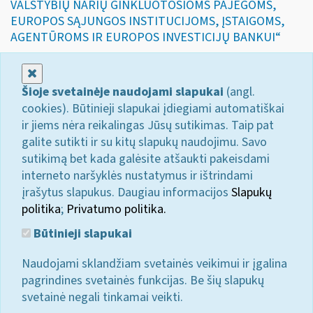
VALSTYBIŲ NARIŲ GINKLUOTOSIOMS PAJĖGOMS,
EUROPOS SĄJUNGOS INSTITUCIJOMS, ĮSTAIGOMS,
AGENTŪROMS IR EUROPOS INVESTICIJŲ BANKUI“
Uždaryti
Šioje svetainėje naudojami slapukai
(angl.
cookies). Būtinieji slapukai įdiegiami automatiškai
ir jiems nėra reikalingas Jūsų sutikimas. Taip pat
galite sutikti ir su kitų slapukų naudojimu. Savo
sutikimą bet kada galėsite atšaukti pakeisdami
interneto naršyklės nustatymus ir ištrindami
įrašytus slapukus. Daugiau informacijos
Slapukų
politika
;
Privatumo politika.
Būtinieji slapukai
Naudojami sklandžiam svetainės veikimui ir įgalina
pagrindines svetainės funkcijas. Be šių slapukų
svetainė negali tinkamai veikti.