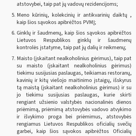
atstovybei, taip pat jų vadovų rezidencijoms;
Meno kūrinių, kolekcinių ir antikvarinių daiktų ,
kaip šios sąvokos apibrėžtos PVMĮ;
Ginklų ir šaudmenų, kaip šios sąvokos apibrėžtos
Lietuvos Respublikos ginklų ir šaudmenų
kontrolės įstatyme, taip pat jų dalių ir reikmenų
;
Maisto (įskaitant nealkoholinius gėrimus), taip pat
su maisto (įskaitant nealkoholinius gėrimus)
tiekimu susijusias paslaugas, teikiamas restoranų,
kavinių ir kitų viešojo maitinimo įstaigų, išskyrus
tą maistą (įskaitant nealkoholinius gėrimus) ir su
jo tiekimu susijusias paslaugas, kurie skirti
rengiant užsienio valstybės nacionalinės dienos
priėmimą, priėmimą atstovybės vadovo atvykimo
ir išvykimo proga bei priėmimus, atstovybės
rengiamus Lietuvos Respublikos oficialių svečių
garbei, kaip šios sąvokos apibrėžtos Oficialių