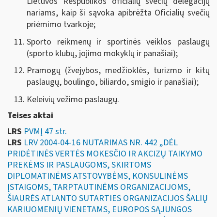
Lietuvos Respublikos oficialių svečių delegacijų
nariams, kaip ši sąvoka apibrėžta Oficialių svečių
priėmimo tvarkoje;
Sporto reikmenų ir sportinės veiklos paslaugų
(sporto klubų, jojimo mokyklų ir panašiai);
Pramogų (žvejybos, medžioklės, turizmo ir kitų
paslaugų, boulingo, biliardo, smigio ir panašiai);
Keleivių vežimo paslaugų.
Teises aktai
LRS
PVMĮ 47 str.
LRS
LRV 2004-04-16 NUTARIMAS NR. 442 „DĖL
PRIDĖTINĖS VERTĖS MOKESČIO IR AKCIZŲ TAIKYMO
PREKĖMS IR PASLAUGOMS, SKIRTOMS
DIPLOMATINĖMS ATSTOVYBĖMS, KONSULINĖMS
ĮSTAIGOMS, TARPTAUTINĖMS ORGANIZACIJOMS,
ŠIAURĖS ATLANTO SUTARTIES ORGANIZACIJOS ŠALIŲ
KARIUOMENIŲ VIENETAMS, EUROPOS SĄJUNGOS