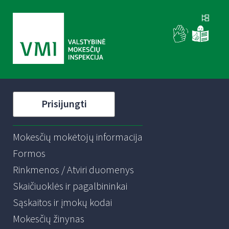
Prisijungti
Mokesčių mokėtojų informacija
Formos
Rinkmenos / Atviri duomenys
Skaičiuoklės ir pagalbininkai
Sąskaitos ir įmokų kodai
Mokesčių žinynas