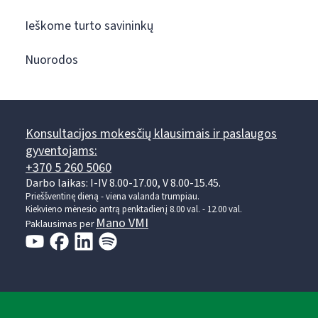
Ieškome turto savininkų
Nuorodos
Konsultacijos mokesčių klausimais ir paslaugos
gyventojams:
+370 5 260 5060
Darbo laikas: I-IV 8.00-17.00, V 8.00-15.45.
Prieššventinę dieną - viena valanda trumpiau.
Kiekvieno mėnesio antrą penktadienį 8.00 val. - 12.00 val.
Mano VMI
Paklausimas per