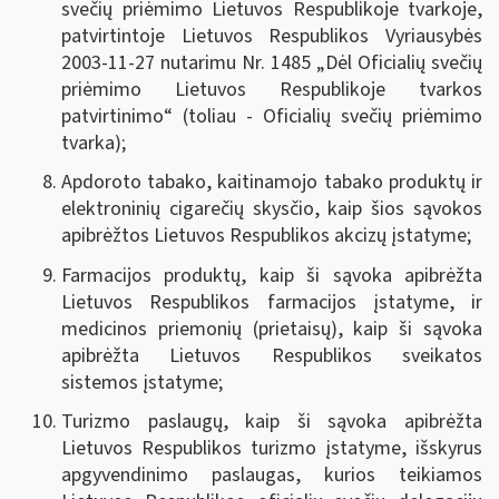
svečių priėmimo Lietuvos Respublikoje tvarkoje,
patvirtintoje Lietuvos Respublikos Vyriausybės
2003-11-27 nutarimu Nr. 1485 „Dėl Oficialių svečių
priėmimo Lietuvos Respublikoje tvarkos
patvirtinimo“ (toliau - Oficialių svečių priėmimo
tvarka);
Apdoroto tabako, kaitinamojo tabako produktų ir
elektroninių cigarečių skysčio, kaip šios sąvokos
apibrėžtos Lietuvos Respublikos akcizų įstatyme
;
Farmacijos produktų, kaip ši sąvoka apibrėžta
Lietuvos Respublikos farmacijos įstatyme, ir
medicinos priemonių (prietaisų), kaip ši sąvoka
apibrėžta Lietuvos Respublikos sveikatos
sistemos įstatyme
;
Turizmo paslaugų, kaip ši sąvoka apibrėžta
Lietuvos Respublikos turizmo įstatyme, išskyrus
apgyvendinimo paslaugas, kurios teikiamos