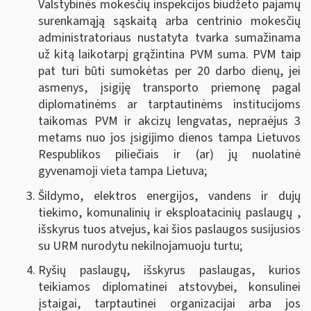
Valstybinės mokesčių inspekcijos biudžeto pajamų
surenkamąją sąskaitą arba centrinio mokesčių
administratoriaus nustatyta tvarka sumažinama
už kitą laikotarpį grąžintina PVM suma. PVM taip
pat turi būti sumokėtas per 20 darbo dienų, jei
asmenys, įsigiję transporto priemonę pagal
diplomatinėms ar tarptautinėms institucijoms
taikomas PVM ir akcizų lengvatas, nepraėjus 3
metams nuo jos įsigijimo dienos tampa Lietuvos
Respublikos piliečiais ir (ar) jų nuolatinė
gyvenamoji vieta tampa Lietuva
;
Šildymo, elektros energijos, vandens ir dujų
tiekimo, komunalinių ir eksploatacinių paslaugų ,
išskyrus tuos atvejus, kai šios paslaugos susijusios
su URM nurodytu nekilnojamuoju turtu;
Ryšių paslaugų, išskyrus paslaugas, kurios
teikiamos diplomatinei atstovybei, konsulinei
įstaigai, tarptautinei organizacijai arba jos