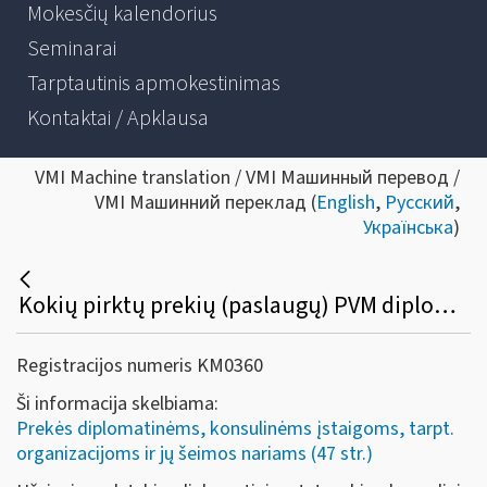
Mokesčių kalendorius
Seminarai
Tarptautinis apmokestinimas
Kontaktai / Apklausa
VMI Machine translation / VMI Машинный перевод /
VMI Машинний переклад (
English
,
Русский
,
Українська
)
Kokių pirktų prekių (paslaugų) PVM diplomatinėms atstovybėms, konsulinėms įstaigoms ir tarptautinėms organizacijoms ar jų atstovybėms negali būti grąžinamas?
Registracijos numeris KM0360
Ši informacija skelbiama:
Prekės diplomatinėms, konsulinėms įstaigoms, tarpt.
organizacijoms ir jų šeimos nariams (47 str.)