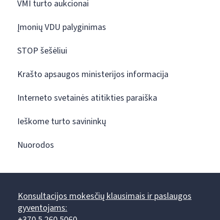
VMI turto aukcionai
Įmonių VDU palyginimas
STOP šešėliui
Krašto apsaugos ministerijos informacija
Interneto svetainės atitikties paraiška
Ieškome turto savininkų
Nuorodos
Konsultacijos mokesčių klausimais ir paslaugos
gyventojams:
+370 5 260 5060