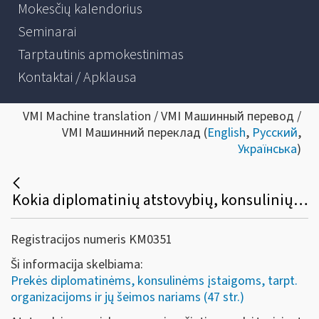
Mokesčių kalendorius
Seminarai
Tarptautinis apmokestinimas
Kontaktai / Apklausa
VMI Machine translation / VMI Машинный перевод /
VMI Машинний переклад (
English
,
Русский
,
Українська
)
Kokia diplomatinių atstovybių, konsulinių įstaigų ir tarptautinių organizacijų ar jų atstovybių, taip pat šių atstovybių ir įstaigų narių ir jų šeimų narių kreipimosi dėl sumokėto pirkimo PVM grąžinimo procedūra?
Registracijos numeris KM0351
Ši informacija skelbiama:
Prekės diplomatinėms, konsulinėms įstaigoms, tarpt.
organizacijoms ir jų šeimos nariams (47 str.)