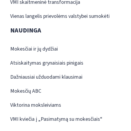
VMI skaitmeninė transformacija
Vienas langelis prievolėms valstybei sumokėti
NAUDINGA
Mokesčiai ir jų dydžiai
Atsiskaitymas grynaisiais pinigais
Dažniausiai užduodami klausimai
Mokesčių ABC
Viktorina moksleiviams
VMI kviečia į „Pasimatymą su mokesčiais“