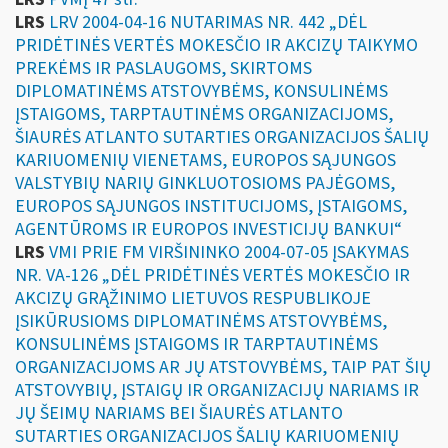
LRS
LRV 2004-04-16 NUTARIMAS NR. 442 „DĖL
PRIDĖTINĖS VERTĖS MOKESČIO IR AKCIZŲ TAIKYMO
PREKĖMS IR PASLAUGOMS, SKIRTOMS
DIPLOMATINĖMS ATSTOVYBĖMS, KONSULINĖMS
ĮSTAIGOMS, TARPTAUTINĖMS ORGANIZACIJOMS,
ŠIAURĖS ATLANTO SUTARTIES ORGANIZACIJOS ŠALIŲ
KARIUOMENIŲ VIENETAMS, EUROPOS SĄJUNGOS
VALSTYBIŲ NARIŲ GINKLUOTOSIOMS PAJĖGOMS,
EUROPOS SĄJUNGOS INSTITUCIJOMS, ĮSTAIGOMS,
AGENTŪROMS IR EUROPOS INVESTICIJŲ BANKUI“
LRS
VMI PRIE FM VIRŠININKO 2004-07-05 ĮSAKYMAS
NR. VA-126 „DĖL PRIDĖTINĖS VERTĖS MOKESČIO IR
AKCIZŲ GRĄŽINIMO LIETUVOS RESPUBLIKOJE
ĮSIKŪRUSIOMS DIPLOMATINĖMS ATSTOVYBĖMS,
KONSULINĖMS ĮSTAIGOMS IR TARPTAUTINĖMS
ORGANIZACIJOMS AR JŲ ATSTOVYBĖMS, TAIP PAT ŠIŲ
ATSTOVYBIŲ, ĮSTAIGŲ IR ORGANIZACIJŲ NARIAMS IR
JŲ ŠEIMŲ NARIAMS BEI ŠIAURĖS ATLANTO
SUTARTIES ORGANIZACIJOS ŠALIŲ KARIUOMENIŲ