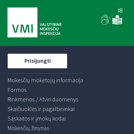
Prisijungti
Mokesčių mokėtojų informacija
Formos
Rinkmenos / Atviri duomenys
Skaičiuoklės ir pagalbininkai
Sąskaitos ir įmokų kodai
Mokesčių žinynas