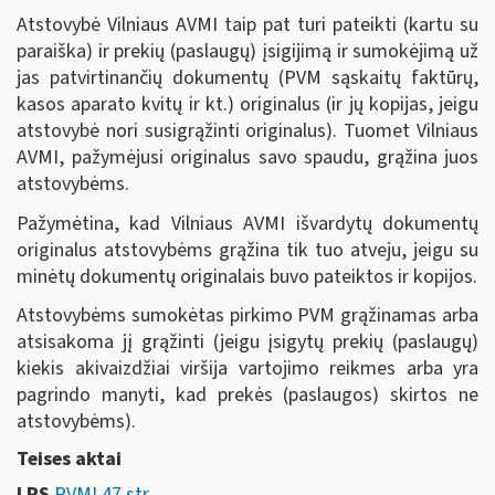
Atstovybė Vilniaus AVMI taip pat turi pateikti (kartu su
paraiška) ir prekių (paslaugų) įsigijimą ir sumokėjimą už
jas patvirtinančių dokumentų (PVM sąskaitų faktūrų,
kasos aparato kvitų ir kt.) originalus (ir jų kopijas, jeigu
atstovybė nori susigrąžinti originalus). Tuomet Vilniaus
AVMI, pažymėjusi originalus savo spaudu, grąžina juos
atstovybėms.
Pažymėtina, kad Vilniaus AVMI išvardytų dokumentų
originalus atstovybėms grąžina tik tuo atveju, jeigu su
minėtų dokumentų originalais buvo pateiktos ir kopijos.
Atstovybėms sumokėtas pirkimo PVM grąžinamas arba
atsisakoma jį grąžinti (jeigu įsigytų prekių (paslaugų)
kiekis akivaizdžiai viršija vartojimo reikmes arba yra
pagrindo manyti, kad prekės (paslaugos) skirtos ne
atstovybėms).
Teises aktai
LRS
PVMĮ 47 str.