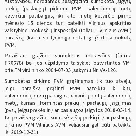
Atstovybės, norėdamos susigrąžinti sumokėtą įsigytų
prekių (paslaugų) pirkimo PVM, kalendorinių metų
ketvirčiui pasibaigus, iki kito metų ketvirčio pirmo
mėnesio 15 dienos turi pateikti Vilniaus apskrities
valstybinei mokesčių inspekcijai (toliau – Vilniaus AVMI)
paraišką (kartu su lydimąja nota) grąžinti sumokėtą
PVM.
Paraiškos grąžinti sumokėtus mokesčius (forma
FR0678) bei jos užpildymo taisyklės patvirtintos VMI
prie FM viršininko 2004-07-05 įsakymu Nr. VA-126.
Sumokėtas pirkimo PVM grąžinamas tik tuo atveju,
jeigu paraiška grąžinti PVM pateikta iki kitų
kalendorinių metų pabaigos, einančių po tų kalendorinių
metų, kuriais įformintas prekių ir paslaugų įsigijimas
(pvz., jeigu prekės ir / ar paslaugos įsigytos 2018-05-14,
tai paraiška grąžinti sumokėtą šių prekių ir / ar paslaugų
pirkimo PVM Vilniaus AVMI vėliausiai gali būti pateikta
iki 2019-12-31).