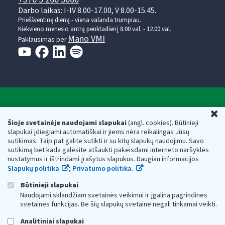
Darbo laikas: I-IV 8.00-17.00, V 8.00-15.45.
Prieššventinę dieną - viena valanda trumpiau.
Kiekvieno mėnesio antrą penktadienį 8.00 val. - 12.00 val.
Mano VMI
Paklausimas per
Valstybinė mokesčių inspekcija prie Lietuvos
U
Respublikos finansų ministerijos
Šioje svetainėje naudojami slapukai
(angl. cookies). Būtinieji
slapukai įdiegiami automatiškai ir jiems nėra reikalingas Jūsų
Biudžetinė įstaiga. Juridinio asmens kodas — 188659752,
sutikimas. Taip pat galite sutikti ir su kitų slapukų naudojimu. Savo
adresas: Vasario 16-osios g. 14, 01107 Vilnius, Lietuva, el.paštas:
sutikimą bet kada galėsite atšaukti pakeisdami interneto naršyklės
vmi@vmi.lt
, E. pristatymo dėžutės adresas 188659752
nustatymus ir ištrindami įrašytus slapukus. Daugiau informacijos
Duomenys apie Valstybinę mokesčių inspekciją prie Lietuvos
Slapukų politika
;
Privatumo politika.
Respublikos finansų ministerijos kaupiami ir saugomi Juridinių
asmenų registre
Būtinieji slapukai
Naudojami sklandžiam svetainės veikimui ir įgalina pagrindines
svetainės funkcijas. Be šių slapukų svetainė negali tinkamai veikti.
Analitiniai slapukai