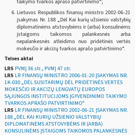
taikymo tvarkos aprašo patvirtinimo“;
Lietuvos Respublikos finansų ministro 2002-06-21
įsakymas Nr. 188 „
Dėl Kai kurių užsienio valstybių
diplomatinėms atstovybėms ir (arba) konsulinėms
įstaigoms taikomos palankesnės arba
nepalankesnės atleidimo nuo pridėtinės vertės
mokesčio ir akcizų tvarkos aprašo patvirtinimo
“.
Teises aktai
LRS
PVMĮ 36 str., PVMĮ 47 str.
LRS
LR FINANSŲ MINISTRO 2006-01-20 ĮSAKYMAS NR.
1K-030 „DĖL SUSITARIMŲ DĖL PRIDĖTINĖS VERTĖS
MOKESČIO IR AKCIZŲ LENGVATŲ EUROPOS
SĄJUNGOS INSTITUCIJOMS ĮGYVENDINIMO TAIKYMO
TVARKOS APRAŠO PATVIRTINIMO“
LRS
LR FINANSŲ MINISTRO 2002-06-21 ĮSAKYMAS NR.
188 „DĖL KAI KURIŲ UŽSIENIO VALSTYBIŲ
DIPLOMATINĖMS ATSTOVYBĖMS IR (ARBA)
KONSULINĖMS ĮSTAIGOMS TAIKOMOS PALANKESNĖS