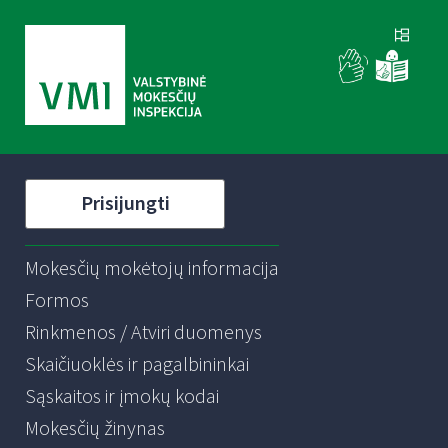
Prisijungti
Mokesčių mokėtojų informacija
Formos
Rinkmenos / Atviri duomenys
Skaičiuoklės ir pagalbininkai
Sąskaitos ir įmokų kodai
Mokesčių žinynas