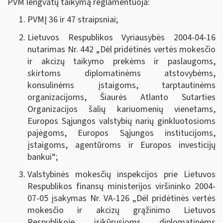
PVM lengvatų taikymą reglamentuoja:
PVMĮ 36 ir 47 straipsniai;
Lietuvos Respublikos Vyriausybės 2004-04-16
nutarimas Nr. 442 „
Dėl pridėtinės vertės mokesčio
ir akcizų taikymo prekėms ir paslaugoms,
skirtoms diplomatinėms atstovybėms,
konsulinėms įstaigoms, tarptautinėms
organizacijoms, Šiaurės Atlanto Sutarties
Organizacijos šalių kariuomenių vienetams,
Europos Sąjungos valstybių narių ginkluotosioms
pajėgoms, Europos Sąjungos institucijoms,
įstaigoms, agentūroms ir Europos investicijų
bankui
“;
Valstybinės mokesčių inspekcijos prie Lietuvos
Respublikos finansų ministerijos viršininko 2004-
07-05 įsakymas Nr. VA-126 „Dėl pridėtinės vertės
mokesčio ir akcizų grąžinimo Lietuvos
Respublikoje įsikūrusioms diplomatinėms