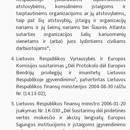
atstovybėms, konsulinėms įstaigoms ir
tarptautinėms organizacijoms ar jų atstovybėms,
taip pat šių atstovybių, įstaigų ir organizacijų
nariams ir jų šeimų nariams bei Šiaurės Atlanto
sutarties organizacijos šalių kariuomenių
vienetams ir (arba) juos lydintiems civiliams
darbuotojams“;
Lietuvos Respublikos Vyriausybės ir Europos
Komisijos susitarimas „Dėl Protokolo dėl Europos
Bendrijų privilegijų ir imunitetų Lietuvos
Respublikoje įgyvendinimo", patvirtintas Lietuvos
Respublikos finansų ministerijos 2004-08-30 raštu
Nr. (14.13-02);
Lietuvos Respublikos finansų ministro 2006-01-20
įsakymas Nr. 1K-030 „Dėl Susitarimų dėl pridėtinės
vertės mokesčio ir akcizų lengvatų Europos
Sąjungos institucijoms ir įstaigoms įgyvendinimo