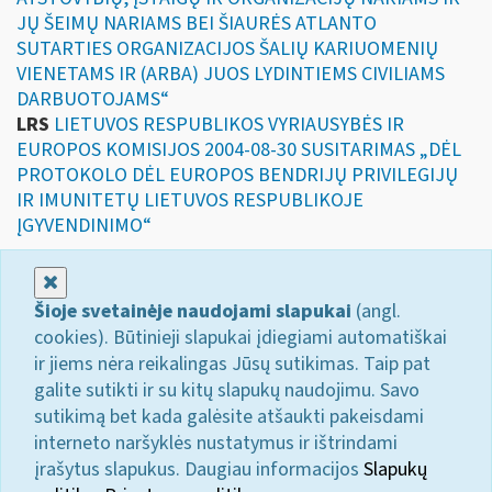
JŲ ŠEIMŲ NARIAMS BEI ŠIAURĖS ATLANTO
SUTARTIES ORGANIZACIJOS ŠALIŲ KARIUOMENIŲ
VIENETAMS IR (ARBA) JUOS LYDINTIEMS CIVILIAMS
DARBUOTOJAMS“
LRS
LIETUVOS RESPUBLIKOS VYRIAUSYBĖS IR
EUROPOS KOMISIJOS 2004-08-30 SUSITARIMAS „DĖL
PROTOKOLO DĖL EUROPOS BENDRIJŲ PRIVILEGIJŲ
IR IMUNITETŲ LIETUVOS RESPUBLIKOJE
ĮGYVENDINIMO“
Uždaryti
Šioje svetainėje naudojami slapukai
(angl.
cookies). Būtinieji slapukai įdiegiami automatiškai
ir jiems nėra reikalingas Jūsų sutikimas. Taip pat
galite sutikti ir su kitų slapukų naudojimu. Savo
sutikimą bet kada galėsite atšaukti pakeisdami
interneto naršyklės nustatymus ir ištrindami
įrašytus slapukus. Daugiau informacijos
Slapukų