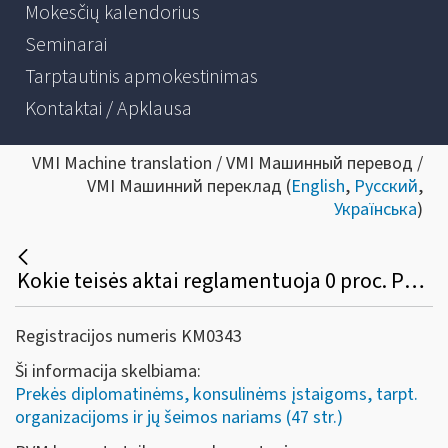
Mokesčių kalendorius
Seminarai
Tarptautinis apmokestinimas
Kontaktai / Apklausa
VMI Machine translation / VMI Машинный перевод /
VMI Машинний переклад (
English
,
Русский
,
Українська
)
Kokie teisės aktai reglamentuoja 0 proc. PVM tarifo taikymą diplomatinėms atstovybėms, konsulinėms įstaigoms ir tarptautinėms organizacijoms ar jų atstovybėms, taip pat šių atstovybių ir įstaigų nariams ir jų šeimų nariams?
Registracijos numeris KM0343
Ši informacija skelbiama:
Prekės diplomatinėms, konsulinėms įstaigoms, tarpt.
organizacijoms ir jų šeimos nariams (47 str.)