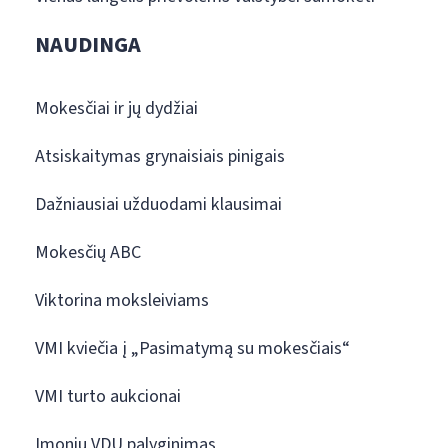
NAUDINGA
Mokesčiai ir jų dydžiai
Atsiskaitymas grynaisiais pinigais
Dažniausiai užduodami klausimai
Mokesčių ABC
Viktorina moksleiviams
VMI kviečia į „Pasimatymą su mokesčiais“
VMI turto aukcionai
Įmonių VDU palyginimas