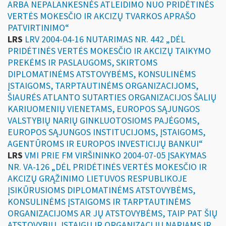
ARBA NEPALANKESNĖS ATLEIDIMO NUO PRIDĖTINĖS
VERTĖS MOKESČIO IR AKCIZŲ TVARKOS APRAŠO
PATVIRTINIMO“
LRS
LRV 2004-04-16 NUTARIMAS NR. 442 „DĖL
PRIDĖTINĖS VERTĖS MOKESČIO IR AKCIZŲ TAIKYMO
PREKĖMS IR PASLAUGOMS, SKIRTOMS
DIPLOMATINĖMS ATSTOVYBĖMS, KONSULINĖMS
ĮSTAIGOMS, TARPTAUTINĖMS ORGANIZACIJOMS,
ŠIAURĖS ATLANTO SUTARTIES ORGANIZACIJOS ŠALIŲ
KARIUOMENIŲ VIENETAMS, EUROPOS SĄJUNGOS
VALSTYBIŲ NARIŲ GINKLUOTOSIOMS PAJĖGOMS,
EUROPOS SĄJUNGOS INSTITUCIJOMS, ĮSTAIGOMS,
AGENTŪROMS IR EUROPOS INVESTICIJŲ BANKUI“
LRS
VMI PRIE FM VIRŠININKO 2004-07-05 ĮSAKYMAS
NR. VA-126 „DĖL PRIDĖTINĖS VERTĖS MOKESČIO IR
AKCIZŲ GRĄŽINIMO LIETUVOS RESPUBLIKOJE
ĮSIKŪRUSIOMS DIPLOMATINĖMS ATSTOVYBĖMS,
KONSULINĖMS ĮSTAIGOMS IR TARPTAUTINĖMS
ORGANIZACIJOMS AR JŲ ATSTOVYBĖMS, TAIP PAT ŠIŲ
ATSTOVYBIŲ, ĮSTAIGŲ IR ORGANIZACIJŲ NARIAMS IR