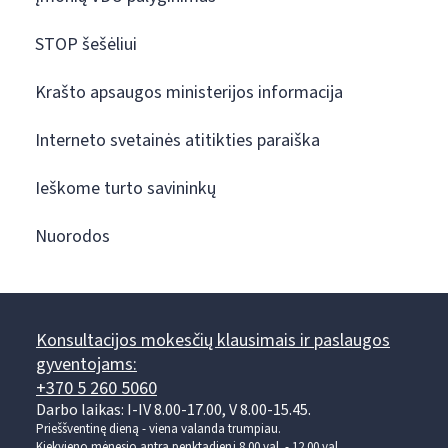
STOP šešėliui
Krašto apsaugos ministerijos informacija
Interneto svetainės atitikties paraiška
Ieškome turto savininkų
Nuorodos
Konsultacijos mokesčių klausimais ir paslaugos
gyventojams:
+370 5 260 5060
Darbo laikas: I-IV 8.00-17.00, V 8.00-15.45.
Prieššventinę dieną - viena valanda trumpiau.
Kiekvieno mėnesio antrą penktadienį 8.00 val. - 12.00 val.