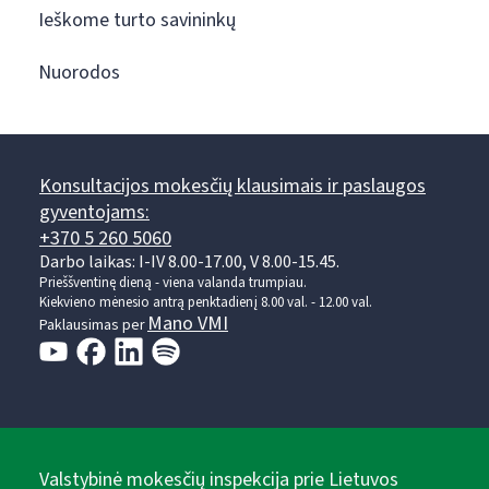
Ieškome turto savininkų
Nuorodos
Konsultacijos mokesčių klausimais ir paslaugos
gyventojams:
+370 5 260 5060
Darbo laikas: I-IV 8.00-17.00, V 8.00-15.45.
Prieššventinę dieną - viena valanda trumpiau.
Kiekvieno mėnesio antrą penktadienį 8.00 val. - 12.00 val.
Mano VMI
Paklausimas per
Valstybinė mokesčių inspekcija prie Lietuvos