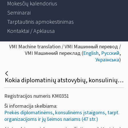
Mokesčių kalendorius
Seminarai
Tarptautinis apmokestinimas
Kontaktai / Apklausa
VMI Machine translation / VMI Машинный перевод /
VMI Машинний переклад (
English
,
Русский
,
Українська
)
Kokia diplomatinių atstovybių, konsulinių įstaigų ir tarptautinių organizacijų ar jų atstovybių, taip pat šių atstovybių ir įstaigų narių ir jų šeimų narių kreipimosi dėl sumokėto pirkimo PVM grąžinimo procedūra?
Registracijos numeris KM0351
Ši informacija skelbiama:
Prekės diplomatinėms, konsulinėms įstaigoms, tarpt.
organizacijoms ir jų šeimos nariams (47 str.)