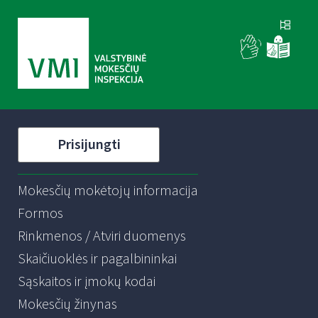
Prisijungti
Mokesčių mokėtojų informacija
Formos
Rinkmenos / Atviri duomenys
Skaičiuoklės ir pagalbininkai
Sąskaitos ir įmokų kodai
Mokesčių žinynas