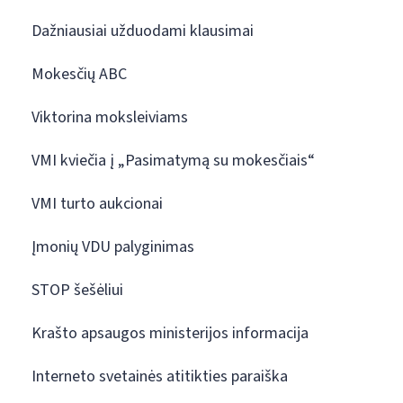
Dažniausiai užduodami klausimai
Mokesčių ABC
Viktorina moksleiviams
VMI kviečia į „Pasimatymą su mokesčiais“
VMI turto aukcionai
Įmonių VDU palyginimas
STOP šešėliui
Krašto apsaugos ministerijos informacija
Interneto svetainės atitikties paraiška