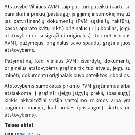
Atstovybė Vilniaus AVMI taip pat turi pateikti (kartu su
paraiška) ir prekių (paslaugų) įsigijimą ir sumokėjimą už
jas patvirtinančių dokumentų (PVM sąskaitų faktūrų,
kasos aparato kvitų ir kt.) originalus (ir jų kopijas, jeigu
atstovybė nori susigrąžinti originalus). Tuomet Vilniaus
AVMI, pažymėjusi originalus savo spaudu, grąžina juos
atstovybėms.
Pažymėtina, kad Vilniaus AVMI išvardytų dokumentų
originalus atstovybėms grąžina tik tuo atveju, jeigu su
minėtų dokumentų originalais buvo pateiktos ir kopijos.
Atstovybėms sumokėtas pirkimo PVM grąžinamas arba
atsisakoma jį grąžinti (jeigu įsigytų prekių (paslaugų)
kiekis akivaizdžiai viršija vartojimo reikmes arba yra
pagrindo manyti, kad prekės (paslaugos) skirtos ne
atstovybėms).
Teises aktai
LRS
PVMĮ 47 str.