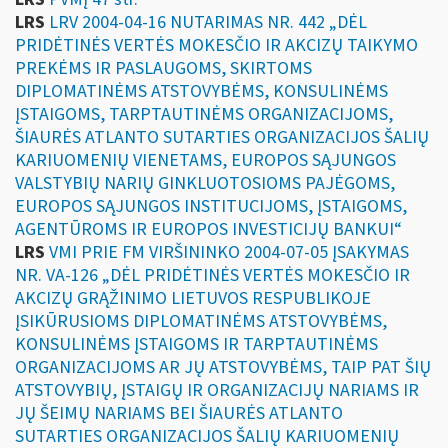
LRS
LRV 2004-04-16 NUTARIMAS NR. 442 „DĖL
PRIDĖTINĖS VERTĖS MOKESČIO IR AKCIZŲ TAIKYMO
PREKĖMS IR PASLAUGOMS, SKIRTOMS
DIPLOMATINĖMS ATSTOVYBĖMS, KONSULINĖMS
ĮSTAIGOMS, TARPTAUTINĖMS ORGANIZACIJOMS,
ŠIAURĖS ATLANTO SUTARTIES ORGANIZACIJOS ŠALIŲ
KARIUOMENIŲ VIENETAMS, EUROPOS SĄJUNGOS
VALSTYBIŲ NARIŲ GINKLUOTOSIOMS PAJĖGOMS,
EUROPOS SĄJUNGOS INSTITUCIJOMS, ĮSTAIGOMS,
AGENTŪROMS IR EUROPOS INVESTICIJŲ BANKUI“
LRS
VMI PRIE FM VIRŠININKO 2004-07-05 ĮSAKYMAS
NR. VA-126 „DĖL PRIDĖTINĖS VERTĖS MOKESČIO IR
AKCIZŲ GRĄŽINIMO LIETUVOS RESPUBLIKOJE
ĮSIKŪRUSIOMS DIPLOMATINĖMS ATSTOVYBĖMS,
KONSULINĖMS ĮSTAIGOMS IR TARPTAUTINĖMS
ORGANIZACIJOMS AR JŲ ATSTOVYBĖMS, TAIP PAT ŠIŲ
ATSTOVYBIŲ, ĮSTAIGŲ IR ORGANIZACIJŲ NARIAMS IR
JŲ ŠEIMŲ NARIAMS BEI ŠIAURĖS ATLANTO
SUTARTIES ORGANIZACIJOS ŠALIŲ KARIUOMENIŲ