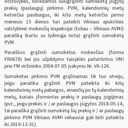
Atstovybės, norėdamos susigrąžinti sumokėtą įsigytų
prekių (paslaugų) pirkimo PVM, kalendorinių metų
ketvirčiui pasibaigus, iki kito metų ketvirčio pirmo
mėnesio 15 dienos turi pateikti Vilniaus apskrities
valstybinei mokesčių inspekcijai (toliau – Vilniaus AVMI)
paraišką (kartu su lydimąja nota) grąžinti sumokėtą
PVM.
Paraiškos grąžinti sumokėtus mokesčius (forma
FR0678) bei jos užpildymo taisyklės patvirtintos VMI
prie FM viršininko 2004-07-05 įsakymu Nr. VA-126.
Sumokėtas pirkimo PVM grąžinamas tik tuo atveju,
jeigu paraiška grąžinti PVM pateikta iki kitų
kalendorinių metų pabaigos, einančių po tų kalendorinių
metų, kuriais įformintas prekių ir paslaugų įsigijimas
(pvz., jeigu prekės ir / ar paslaugos įsigytos 2018-05-14,
tai paraiška grąžinti sumokėtą šių prekių ir / ar paslaugų
pirkimo PVM Vilniaus AVMI vėliausiai gali būti pateikta
iki 2019-12-31).