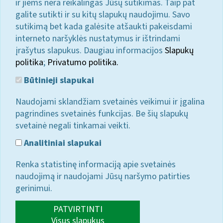
ir jiems nėra reikalingas Jūsų sutikimas. Taip pat
galite sutikti ir su kitų slapukų naudojimu. Savo
sutikimą bet kada galėsite atšaukti pakeisdami
interneto naršyklės nustatymus ir ištrindami
įrašytus slapukus. Daugiau informacijos
Slapukų
politika
;
Privatumo politika.
Būtinieji slapukai
Naudojami sklandžiam svetainės veikimui ir įgalina
pagrindines svetainės funkcijas. Be šių slapukų
svetainė negali tinkamai veikti.
Analitiniai slapukai
Renka statistinę informaciją apie svetainės
naudojimą ir naudojami Jūsų naršymo patirties
gerinimui.
PATVIRTINTI
Visus slapukus