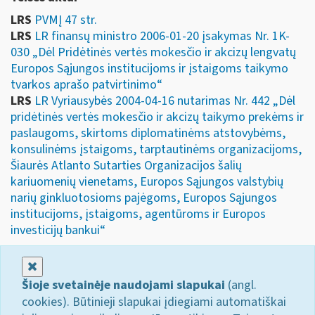
LRS
PVMĮ 47 str.
LRS
LR finansų ministro 2006-01-20 įsakymas Nr. 1K-
030 „Dėl Pridėtinės vertės mokesčio ir akcizų lengvatų
Europos Sąjungos institucijoms ir įstaigoms taikymo
tvarkos aprašo patvirtinimo“
LRS
LR Vyriausybės 2004-04-16 nutarimas Nr. 442 „Dėl
pridėtinės vertės mokesčio ir akcizų taikymo prekėms ir
paslaugoms, skirtoms diplomatinėms atstovybėms,
konsulinėms įstaigoms, tarptautinėms organizacijoms,
Šiaurės Atlanto Sutarties Organizacijos šalių
kariuomenių vienetams, Europos Sąjungos valstybių
narių ginkluotosioms pajėgoms, Europos Sąjungos
institucijoms, įstaigoms, agentūroms ir Europos
investicijų bankui“
Uždaryti
Šioje svetainėje naudojami slapukai
(angl.
cookies). Būtinieji slapukai įdiegiami automatiškai