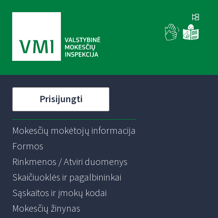
Prisijungti
Mokesčių mokėtojų informacija
Formos
Rinkmenos / Atviri duomenys
Skaičiuoklės ir pagalbininkai
Sąskaitos ir įmokų kodai
Mokesčių žinynas