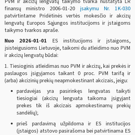
PVM ir akcizų lengvatų taikymo tvarka nustatyta LR
finansų ministro 2006-01-20
įsakymu Nr. 1K-030
patvirtintame Pridėtinės vertės mokesčio ir akcizų
lengvatų Europos Sąjungos institucijoms ir įstaigoms
taikymo tvarkos apraše.
Nuo 2026-01-01
ES institucijoms ir įstaigoms,
įsisteigusioms Lietuvoje, taikomi du atleidimo nuo PVM
ir akcizų lengvatų būdai:
1. Tiesioginis atleidimas nuo PVM ir akcizų, kai prekės ir
paslaugos įsigyjamos taikant 0 proc. PVM tarifą ir
(arba) akcizinių prekių neapmokestinant akcizais, jeigu:
pardavėjas yra pasirinkęs lengvatas taikyti
tiesiogiai (akcizų lengvata taikoma įsigyjant
prekes tik iš akcizais apmokestinamų prekių
sandėlių);
prieš pardavimą užpildoma ir ES institucijos
(įstaigos) atstovo pasirašoma bei patvirtinama ES