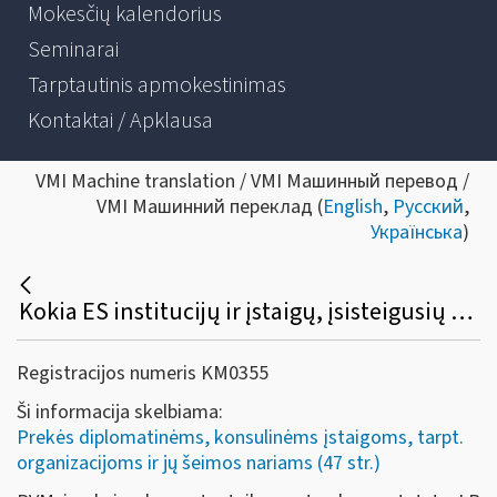
Mokesčių kalendorius
Seminarai
Tarptautinis apmokestinimas
Kontaktai / Apklausa
VMI Machine translation / VMI Машинный перевод /
VMI Машинний переклад (
English
,
Русский
,
Українська
)
Kokia ES institucijų ir įstaigų, įsisteigusių Lietuvoje, PVM ir akcizų lengvatų taikymo ir susigrąžinimo tvarka?
Registracijos numeris KM0355
Ši informacija skelbiama:
Prekės diplomatinėms, konsulinėms įstaigoms, tarpt.
organizacijoms ir jų šeimos nariams (47 str.)