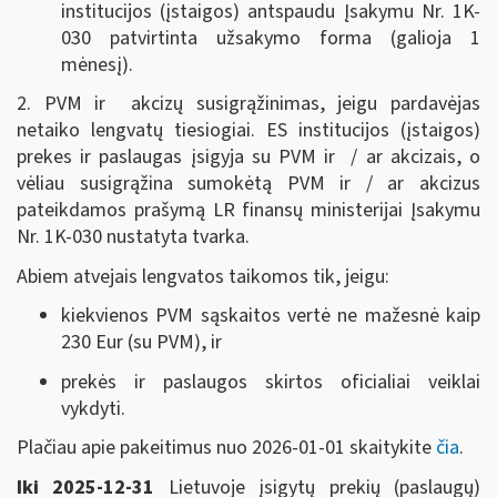
institucijos (įstaigos) antspaudu Į
sakymu Nr. 1K-
030
patvirtinta užsakymo forma (galioja 1
mėnesį).
2. PVM ir akcizų susigrąžinimas, jeigu pardavėjas
netaiko lengvatų tiesiogiai. ES institucijos (įstaigos)
prekes ir paslaugas įsigyja su PVM ir / ar akcizais, o
vėliau susigrąžina sumokėtą PVM ir / ar akcizus
pateikdamos prašymą LR finansų ministerijai Į
sakymu
Nr. 1K-030
nustatyta tvarka.
Abiem atvejais lengvatos taikomos tik, jeigu:
kiekvienos PVM sąskaitos vertė ne mažesnė kaip
230 Eur (su PVM), ir
prekės ir paslaugos skirtos oficialiai veiklai
vykdyti.
Plačiau apie pakeitimus nuo 2026-01-01 skaitykite
čia
.
Iki 2025-12-31
Lietuvoje įsigytų prekių (paslaugų)