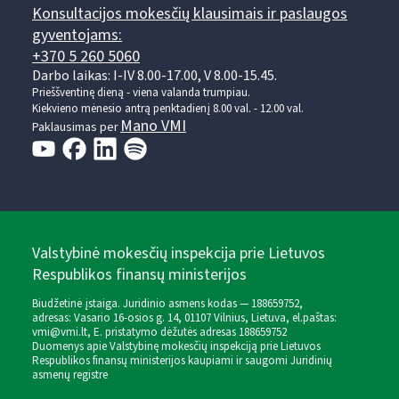
Konsultacijos mokesčių klausimais ir paslaugos
gyventojams:
+370 5 260 5060
Darbo laikas: I-IV 8.00-17.00, V 8.00-15.45.
Prieššventinę dieną - viena valanda trumpiau.
Kiekvieno mėnesio antrą penktadienį 8.00 val. - 12.00 val.
Mano VMI
Paklausimas per
Valstybinė mokesčių inspekcija prie Lietuvos
Respublikos finansų ministerijos
Biudžetinė įstaiga. Juridinio asmens kodas — 188659752,
adresas: Vasario 16-osios g. 14, 01107 Vilnius, Lietuva, el.paštas:
vmi@vmi.lt
, E. pristatymo dėžutės adresas 188659752
Duomenys apie Valstybinę mokesčių inspekciją prie Lietuvos
Respublikos finansų ministerijos kaupiami ir saugomi Juridinių
asmenų registre