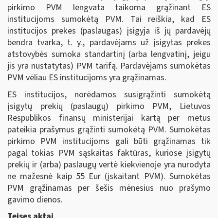
pirkimo PVM lengvata taikoma grąžinant ES
institucijoms sumokėtą PVM. Tai reiškia, kad ES
institucijos prekes (paslaugas) įsigyja iš jų pardavėjų
bendra tvarka, t. y., pardavėjams už įsigytas prekes
atstovybės sumoka standartinį (arba lengvatinį, jeigu
jis yra nustatytas) PVM tarifą. Pardavėjams sumokėtas
PVM vėliau ES institucijoms yra grąžinamas.
ES institucijos, norėdamos susigrąžinti sumokėtą
įsigytų prekių (paslaugų) pirkimo PVM, Lietuvos
Respublikos finansų ministerijai kartą per metus
pateikia prašymus grąžinti sumokėtą PVM. Sumokėtas
pirkimo PVM institucijoms gali būti grąžinamas tik
pagal tokias PVM sąskaitas faktūras, kuriose įsigytų
prekių ir (arba) paslaugų vertė kiekvienoje yra nurodyta
ne mažesnė kaip 55 Eur (įskaitant PVM). Sumokėtas
PVM grąžinamas per šešis mėnesius nuo prašymo
gavimo dienos.
Teises aktai