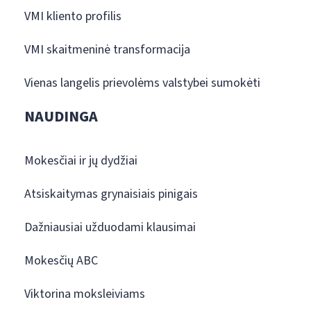
VMI kliento profilis
VMI skaitmeninė transformacija
Vienas langelis prievolėms valstybei sumokėti
NAUDINGA
Mokesčiai ir jų dydžiai
Atsiskaitymas grynaisiais pinigais
Dažniausiai užduodami klausimai
Mokesčių ABC
Viktorina moksleiviams