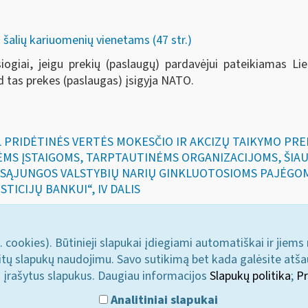
 šalių kariuomenių vienetams (47 str.)
iogiai, jeigu prekių (paslaugų) pardavėjui pateikiamas L
 tas prekes (paslaugas) įsigyja NATO.
ĖL PRIDĖTINĖS VERTĖS MOKESČIO IR AKCIZŲ TAIKYMO PR
MS ĮSTAIGOMS, TARPTAUTINĖMS ORGANIZACIJOMS, ŠIAU
 SĄJUNGOS VALSTYBIŲ NARIŲ GINKLUOTOSIOMS PAJĖGO
ICIJŲ BANKUI“, IV DALIS
. cookies). Būtinieji slapukai įdiegiami automatiškai ir jiems
u kitų slapukų naudojimu. Savo sutikimą bet kada galėsite atš
i įrašytus slapukus. Daugiau informacijos
Slapukų politika
;
Pr
Analitiniai slapukai