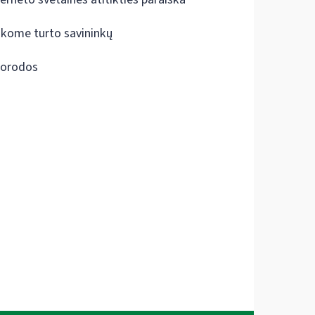
škome turto savininkų
orodos