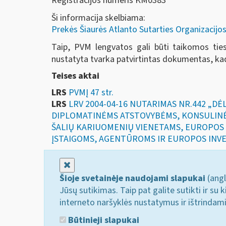
Registracijos numeris KM0383
Ši informacija skelbiama:
Prekės Šiaurės Atlanto Sutarties Organizacijos
Taip, PVM lengvatos gali būti taikomos ties
nustatyta tvarka patvirtintas dokumentas, kad
Teises aktai
LRS
PVMĮ 47 str.
LRS
LRV 2004-04-16 NUTARIMAS NR.442 „D
DIPLOMATINĖMS ATSTOVYBĖMS, KONSULINĖ
ŠALIŲ KARIUOMENIŲ VIENETAMS, EUROPOS
ĮSTAIGOMS, AGENTŪROMS IR EUROPOS INVEST
Uždaryti
Šioje svetainėje naudojami slapukai
(angl
Jūsų sutikimas. Taip pat galite sutikti ir s
interneto naršyklės nustatymus ir ištrindam
Būtinieji slapukai