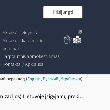
Prisijungti
Mokesčių žinynas
Mokesčių kalendorius
Seminarai
Tarptautinis apmokestinimas
Kontaktai / Apklausa
ний переклад (
English
,
Русский
,
Українська
)
Ar taikomos PVM lengvatos ne NATO kariuomenės vieneto, bet pačios NATO (kaip organizacijos) Lietuvoje įsigyjamų prekių (paslaugų) atveju?