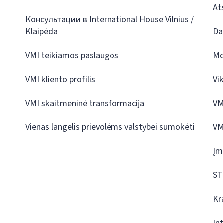
At
Консультации в International House Vilnius /
Klaipėda
Da
VMI teikiamos paslaugos
Mo
VMI kliento profilis
Vi
VMI skaitmeninė transformacija
VM
Vienas langelis prievolėms valstybei sumokėti
VM
Įm
ST
Kr
In