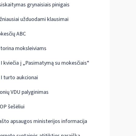
siskaitymas grynaisiais pinigais
žniausiai užduodami klausimai
kesčių ABC
ktorina moksleiviams
I kviečia į „Pasimatymą su mokesčiais“
I turto aukcionai
onių VDU palyginimas
OP šešėliui
ašto apsaugos ministerijos informacija
terneto svetainės atitikties paraiška