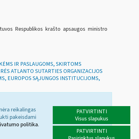
ietuvos Respublikos krašto apsaugos ministro
EKĖMS IR PASLAUGOMS, SKIRTOMS
RĖS ATLANTO SUTARTIES ORGANIZACIJOS
MS, EUROPOS SĄJUNGOS INSTITUCIJOMS,
 nėra reikalingas
PATVIRTINTI
aukti pakeisdami
Visus slapukus
ivatumo politika.
PATVIRTINTI
Pasirinktus slapukus