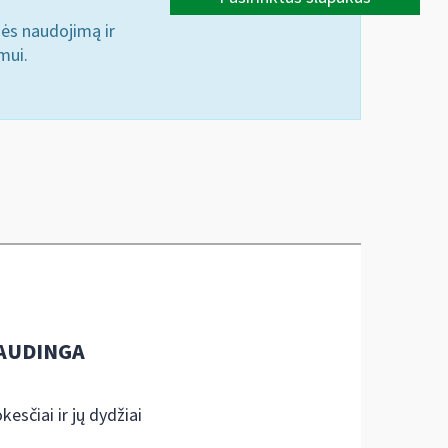
nės naudojimą ir
mui.
AUDINGA
kesčiai ir jų dydžiai