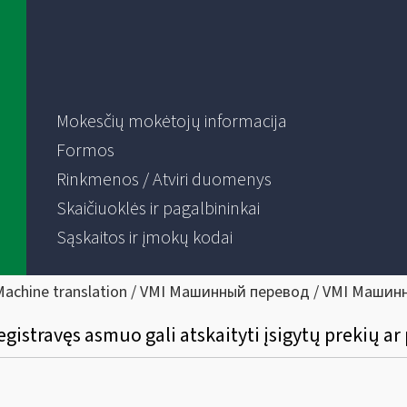
Mokesčių mokėtojų informacija
Formos
Rinkmenos / Atviri duomenys
Skaičiuoklės ir pagalbininkai
Sąskaitos ir įmokų kodai
Machine translation / VMI Машинный перевод / VMI Машин
egistravęs asmuo gali atskaityti įsigytų prekių 