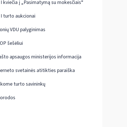
I kviečia į „Pasimatymą su mokesčiais“
I turto aukcionai
onių VDU palyginimas
OP šešėliui
ašto apsaugos ministerijos informacija
terneto svetainės atitikties paraiška
škome turto savininkų
orodos