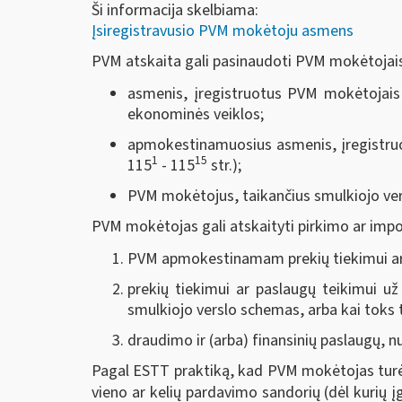
Ši informacija skelbiama:
Įsiregistravusio PVM mokėtoju asmens
PVM atskaita gali pasinaudoti PVM mokėtojais
asmenis, įregistruotus PVM mokėtojais ti
ekonominės veiklos;
apmokestinamuosius asmenis, įregistruo
1
15
115
- 115
str.);
PVM mokėtojus, taikančius smulkiojo ver
PVM mokėtojas gali atskaityti pirkimo ar impor
PVM apmokestinamam prekių tiekimui ar 
prekių tiekimui ar paslaugų teikimui už
smulkiojo verslo schemas, arba kai toks
draudimo ir (arba) finansinių paslaugų, n
Pagal ESTT praktiką, kad PVM mokėtojas turėtų
vieno ar kelių pardavimo sandorių (dėl kurių įg