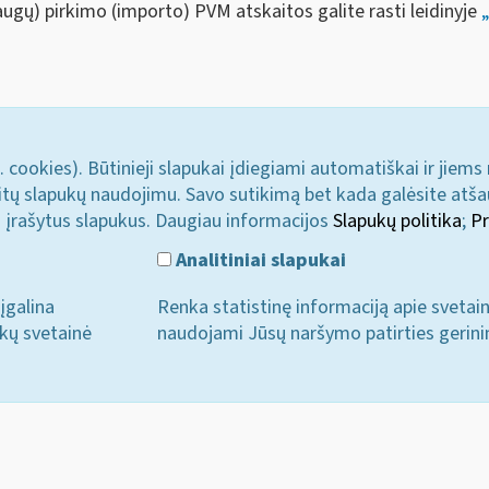
augų) pirkimo (importo) PVM atskaitos galite rasti leidinyje
. cookies). Būtinieji slapukai įdiegiami automatiškai ir jiems
u kitų slapukų naudojimu. Savo sutikimą bet kada galėsite atš
i įrašytus slapukus. Daugiau informacijos
Slapukų politika
;
Pr
Analitiniai slapukai
įgalina
Renka statistinę informaciją apie svetai
ukų svetainė
naudojami Jūsų naršymo patirties gerini