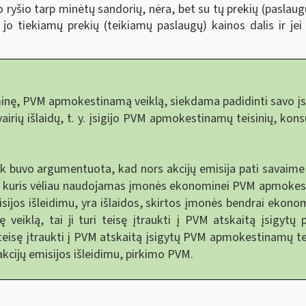
ko ryšio tarp minėtų sandorių, nėra, bet su tų prekių (paslaug
jo tiekiamų prekių (teikiamų paslaugų) kainos dalis ir jei
, PVM apmokestinamą veiklą, siekdama padidinti savo įstati
airių išlaidų, t. y. įsigijo PVM apmokestinamų teisinių, kons
 buvo argumentuota, kad nors akcijų emisija pati savaime n
, kuris vėliau naudojamas įmonės ekonominei PVM apmokestina
misijos išleidimu, yra išlaidos, skirtos įmonės bendrai ekonom
klą, tai ji turi teisę įtraukti į PVM atskaitą įsigytų pa
teisę įtraukti į PVM atskaitą įsigytų PVM apmokestinamų tei
 akcijų emisijos išleidimu, pirkimo PVM.