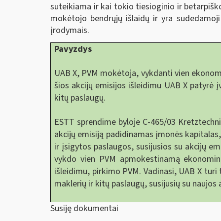
suteikiama ir kai tokio tiesioginio ir betarpiš
mokėtojo bendrųjų išlaidų ir yra sudedamoji 
įrodymais.
Pavyzdys
UAB X, PVM mokėtoja, vykdanti vien ekonominę
šios akcijų emisijos išleidimu UAB X patyrė įv
kitų paslaugų.
ESTT sprendime byloje C-465/03 Kretztechnik
akcijų emisiją padidinamas įmonės kapitalas
ir įsigytos paslaugos, susijusios su akcijų e
vykdo vien PVM apmokestinamą ekonominę vei
išleidimu, pirkimo PVM. Vadinasi, UAB X turi 
maklerių ir kitų paslaugų, susijusių su naujos
Susiję dokumentai