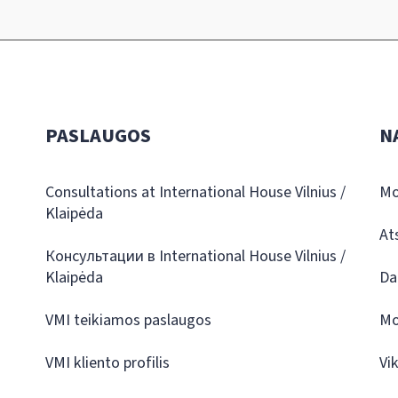
PASLAUGOS
N
Consultations at International House Vilnius /
Mo
Klaipėda
At
Консультации в International House Vilnius /
Klaipėda
Da
VMI teikiamos paslaugos
Mo
VMI kliento profilis
Vi