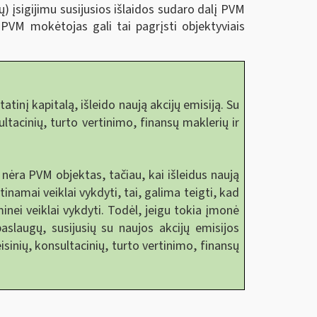
ų) įsigijimu susijusios išlaidos sudaro dalį PVM
 PVM mokėtojas gali tai pagrįsti objektyviais
nį kapitalą, išleido naują akcijų emisiją. Su
ultacinių, turto vertinimo, finansų maklerių ir
ėra PVM objektas, tačiau, kai išleidus naują
mai veiklai vykdyti, tai, galima teigti, kad
inei veiklai vykdyti. Todėl, jeigu tokia įmonė
slaugų, susijusių su naujos akcijų emisijos
sinių, konsultacinių, turto vertinimo, finansų