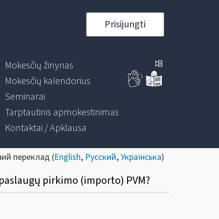
Prisijungti
Mokesčių žinynas
Mokesčių kalendorius
Seminarai
Tarptautinis apmokestinimas
Kontaktai / Apklausa
ний переклад (
English
,
Русский
,
Українська
)
ar paslaugų pirkimo (importo) PVM?