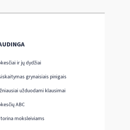
AUDINGA
kesčiai ir jų dydžiai
siskaitymas grynaisiais pinigais
žniausiai užduodami klausimai
kesčių ABC
ktorina moksleiviams