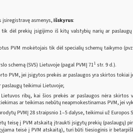
 įsiregistravę asmenys,
išskyrus
:
k dėl prekių įsigijimo iš kitų valstybių narių ar paslaugų į
tus PVM mokėtojais tik dėl specialių schemų taikymo (pvz.
1
slo schemą (SVS) Lietuvoje (pagal PVMĮ 71
str. 9 d.).
to PVM, jei įsigytos prekės ar paslaugos yra skirtos tokiai j
paslaugų teikimui Lietuvoje;
 Lietuvos ribų, kai šios prekės ar paslaugos nėra skirtos v
 tiekimas ar teikimas nebūtų neapmokestinamas PVM, jei vyk
urodytų PVMĮ 28 straipsnio 1–5 dalyse, teikimui už Europos S
 teisę į PVM atskaitą įtraukti įsigytų prekių (paslaugų) pir
yjama teisė į PVM atskaitą), turi būti tiesioginis ir betarpiš