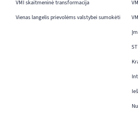
VMI skaitmeninė transformacija
VM
Vienas langelis prievolėms valstybei sumokėti
VM
Įm
ST
Kr
In
Ie
Nu