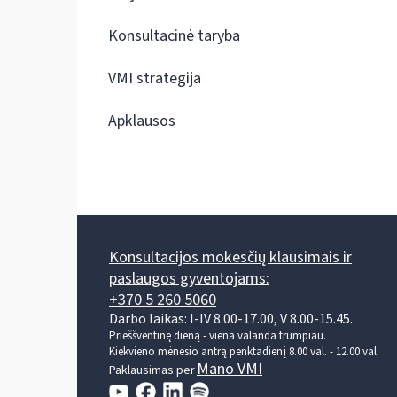
Konsultacinė taryba
VMI strategija
Apklausos
Konsultacijos mokesčių klausimais ir
paslaugos gyventojams:
+370 5 260 5060
Darbo laikas: I-IV 8.00-17.00, V 8.00-15.45.
Prieššventinę dieną - viena valanda trumpiau.
Kiekvieno mėnesio antrą penktadienį 8.00 val. - 12.00 val.
Mano VMI
Paklausimas per