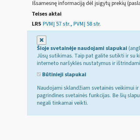
Išsamesnę informaciją dėl įsigytų prekių (pasl
Teises aktai
LRS
PVMĮ 57 str., PVMĮ 58 str.
Uždaryti
Šioje svetainėje naudojami slapukai
(angl
Jūsų sutikimas. Taip pat galite sutikti ir s
interneto naršyklės nustatymus ir ištrindam
Būtinieji slapukai
Naudojami sklandžiam svetainės veikimui ir 
pagrindines svetainės funkcijas. Be šių slap
negali tinkamai veikti.