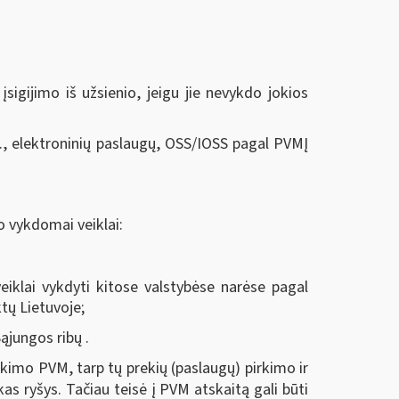
sigijimo iš užsienio, jeigu jie nevykdo jokios
, elektroninių paslaugų, OSS/IOSS pagal PVMĮ
o vykdomai veiklai:
eiklai vykdyti kitose valstybėse narėse pagal
tų Lietuvoje;
ąjungos ribų .
kimo PVM, tarp tų prekių (paslaugų) pirkimo ir
kas ryšys. Tačiau teisė į PVM atskaitą gali būti