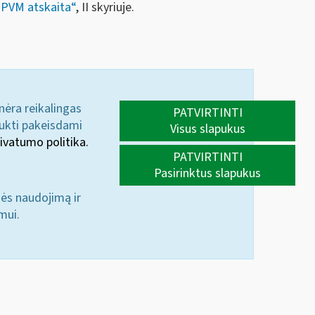
„
PVM atskaita“
, II skyriuje.
 nėra reikalingas
PATVIRTINTI
aukti pakeisdami
Visus slapukus
ivatumo politika.
PATVIRTINTI
Pasirinktus slapukus
nės naudojimą ir
mui.