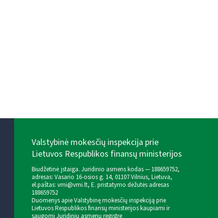
Valstybinė mokesčių inspekcija prie
Lietuvos Respublikos finansų ministerijos
Biudžetinė įstaiga. Juridinio asmens kodas — 188659752,
adresas: Vasario 16-osios g. 14, 01107 Vilnius, Lietuva,
el.paštas:
vmi@vmi.lt
, E. pristatymo dėžutės adresas
188659752
Duomenys apie Valstybinę mokesčių inspekciją prie
Lietuvos Respublikos finansų ministerijos kaupiami ir
saugomi Juridinių asmenų registre