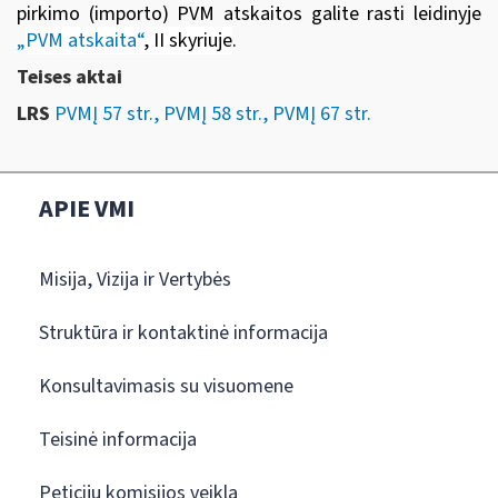
pirkimo (importo) PVM atskaitos galite rasti leidinyje
„
PVM atskaita“
, II skyriuje
.
Teises aktai
LRS
PVMĮ 57 str., PVMĮ 58 str., PVMĮ 67 str.
APIE VMI
Misija, Vizija ir Vertybės
Struktūra ir kontaktinė informacija
Konsultavimasis su visuomene
Teisinė informacija
Peticijų komisijos veikla