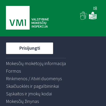
Prisijungti
Mokesčių mokėtojų informacija
Formos
Rinkmenos / Atviri duomenys
Skaičiuoklės ir pagalbininkai
Sąskaitos ir įmokų kodai
Mokesčių žinynas