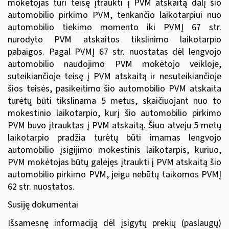
mokėtojas turi teisę įtraukti į PVM atskaitą dalį šio
automobilio pirkimo PVM, tenkančio laikotarpiui nuo
automobilio tiekimo momento iki PVMĮ 67 str.
nurodyto PVM atskaitos tikslinimo laikotarpio
pabaigos. Pagal PVMĮ 67 str. nuostatas dėl lengvojo
automobilio naudojimo PVM mokėtojo veikloje,
suteikiančioje teisę į PVM atskaitą ir nesuteikiančioje
šios teisės, pasikeitimo šio automobilio PVM atskaita
turėtų būti tikslinama 5 metus, skaičiuojant nuo to
mokestinio laikotarpio, kurį šio automobilio pirkimo
PVM buvo įtrauktas į PVM atskaitą. Šiuo atveju 5 metų
laikotarpio pradžia turėtų būti imamas lengvojo
automobilio įsigijimo mokestinis laikotarpis, kuriuo,
PVM mokėtojas būtų galėjęs įtraukti į PVM atskaitą šio
automobilio pirkimo PVM, jeigu nebūtų taikomos PVMĮ
62 str. nuostatos.
Susiję dokumentai
Išsamesnę informaciją dėl įsigytų prekių (paslaugų)