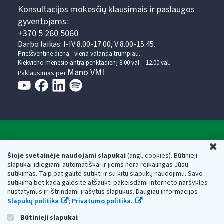
Konsultacijos mokesčių klausimais ir paslaugos
gyventojams:
+370 5 260 5060
Darbo laikas: I-IV 8.00-17.00, V 8.00-15.45.
Prieššventinę dieną - viena valanda trumpiau.
Kiekvieno mėnesio antrą penktadienį 8.00 val. - 12.00 val.
Mano VMI
Paklausimas per
Valstybinė mokesčių inspekcija prie Lietuvos
U
Respublikos finansų ministerijos
Šioje svetainėje naudojami slapukai
(angl. cookies). Būtinieji
slapukai įdiegiami automatiškai ir jiems nėra reikalingas Jūsų
Biudžetinė įstaiga. Juridinio asmens kodas — 188659752,
sutikimas. Taip pat galite sutikti ir su kitų slapukų naudojimu. Savo
adresas: Vasario 16-osios g. 14, 01107 Vilnius, Lietuva, el.paštas:
sutikimą bet kada galėsite atšaukti pakeisdami interneto naršyklės
vmi@vmi.lt
, E. pristatymo dėžutės adresas 188659752
nustatymus ir ištrindami įrašytus slapukus. Daugiau informacijos
Duomenys apie Valstybinę mokesčių inspekciją prie Lietuvos
Slapukų politika
;
Privatumo politika.
Respublikos finansų ministerijos kaupiami ir saugomi Juridinių
asmenų registre
Būtinieji slapukai