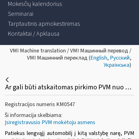
Mokesčių kalendorius
Seminarai
Tarptautinis apmokestinimas
Kontaktai / Apklausa
VMI Machine translation / VMI Машинный перевод /
VMI Машинний переклад (
English
,
Русский
,
Українська
)
Ar gali būti atskaitomas pirkimo PVM nuo PVM mokėtojo savo reikmėms naudoto lengvojo automobilio, kuris vėliau buvo patiektas į kitą valstybę narę (arba eksportuoto)?
Registracijos numeris KM0547
Ši informacija skelbiama:
Įsiregistravusio PVM mokėtoju asmens
Patiekus lengvąjį automobilį į kitą valstybę narę, PVM