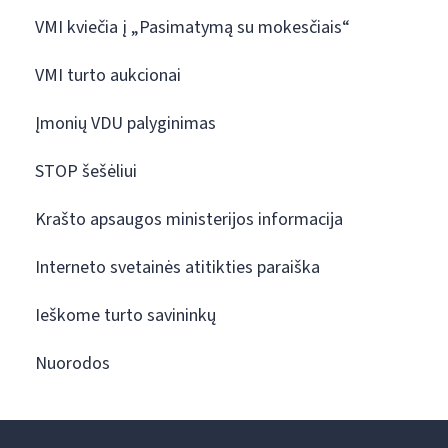
VMI kviečia į „Pasimatymą su mokesčiais“
VMI turto aukcionai
Įmonių VDU palyginimas
STOP šešėliui
Krašto apsaugos ministerijos informacija
Interneto svetainės atitikties paraiška
Ieškome turto savininkų
Nuorodos