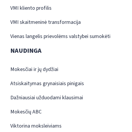
VMI kliento profilis
VMI skaitmeninė transformacija
Vienas langelis prievolėms valstybei sumokėti
NAUDINGA
Mokesčiai ir jų dydžiai
Atsiskaitymas grynaisiais pinigais
Dažniausiai užduodami klausimai
Mokesčių ABC
Viktorina moksleiviams