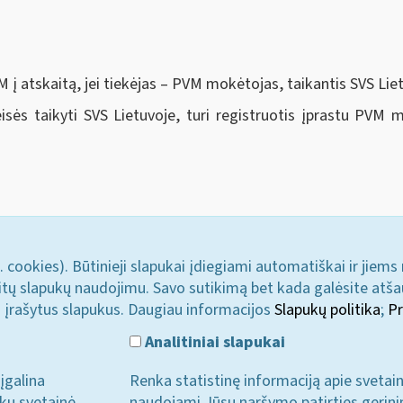
M į atskaitą, jei tiekėjas – PVM mokėtojas, taikantis SVS Li
eisės taikyti SVS Lietuvoje, turi registruotis įprastu PVM
. cookies). Būtinieji slapukai įdiegiami automatiškai ir jiems
u kitų slapukų naudojimu. Savo sutikimą bet kada galėsite atš
i įrašytus slapukus. Daugiau informacijos
Slapukų politika
;
Pr
Analitiniai slapukai
įgalina
Renka statistinę informaciją apie svetai
ukų svetainė
naudojami Jūsų naršymo patirties gerini