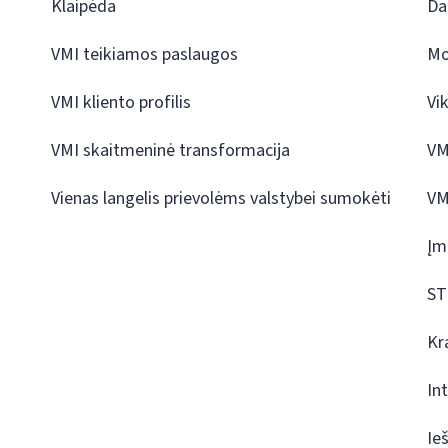
Klaipėda
Da
VMI teikiamos paslaugos
Mo
VMI kliento profilis
Vi
VMI skaitmeninė transformacija
VM
Vienas langelis prievolėms valstybei sumokėti
VM
Įm
ST
Kr
In
Ie