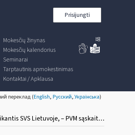
Prisijungti
Mokesčių žinynas
Mokesčių kalendorius
Seminarai
Tarptautinis apmokestinimas
Kontaktai / Apklausa
ний переклад (
English
,
Русский
,
Українська
)
Ar pirkėjas, PVM mokėtojas, gali traukti PVM į atskaitą, jei tiekėjas – PVM mokėtojas, taikantis SVS Lietuvoje, – PVM sąskaitoje faktūroje išskyrė PVM?