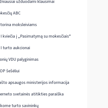
žniausiai užduodami klausimai
kesčių ABC
ktorina moksleiviams
I kviečia į „Pasimatymą su mokesčiais“
I turto aukcionai
onių VDU palyginimas
OP šešėliui
ašto apsaugos ministerijos informacija
terneto svetainės atitikties paraiška
škome turto savininkų