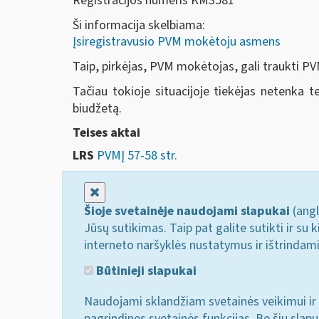
Registracijos numeris KM3581
Ši informacija skelbiama:
Įsiregistravusio PVM mokėtoju asmens
Taip, pirkėjas, PVM mokėtojas, gali traukti PV
Tačiau tokioje situacijoje tiekėjas netenka t
biudžetą.
Teises aktai
LRS
PVMĮ 57-58 str.
Uždaryti
Šioje svetainėje naudojami slapukai
(angl
Jūsų sutikimas. Taip pat galite sutikti ir s
interneto naršyklės nustatymus ir ištrindam
Būtinieji slapukai
Naudojami sklandžiam svetainės veikimui ir 
pagrindines svetainės funkcijas. Be šių slap