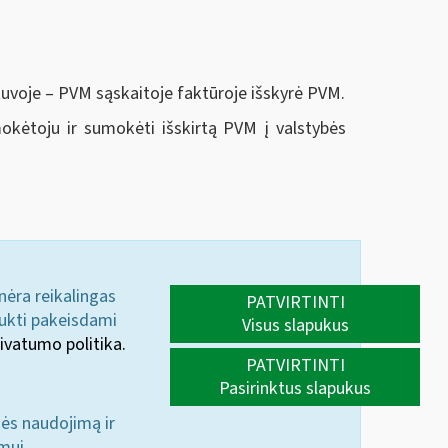
etuvoje – PVM sąskaitoje faktūroje išskyrė PVM.
 mokėtoju ir sumokėti išskirtą PVM į valstybės
 nėra reikalingas
PATVIRTINTI
aukti pakeisdami
Visus slapukus
ivatumo politika.
PATVIRTINTI
Pasirinktus slapukus
nės naudojimą ir
mui.