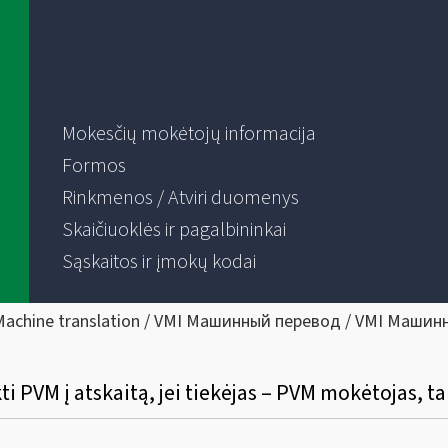
Mokesčių mokėtojų informacija
Formos
Rinkmenos / Atviri duomenys
Skaičiuoklės ir pagalbininkai
Sąskaitos ir įmokų kodai
Machine translation / VMI Машинный перевод / VMI Машин