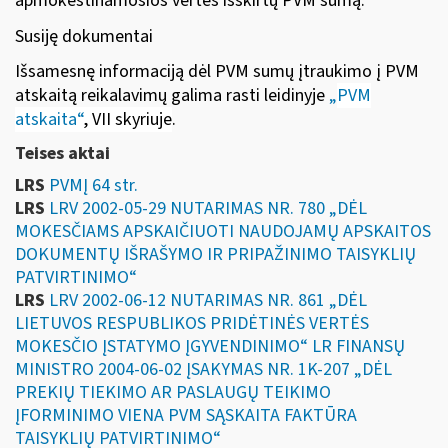
apmokestinamosios vertės išskirtų PVM sumą.
Susiję dokumentai
Išsamesnę informaciją dėl PVM sumų įtraukimo į PVM
atskaitą reikalavimų galima rasti leidinyje
„
PVM
atskaita“
, VII skyriuje
.
Teises aktai
LRS
PVMĮ 64 str.
LRS
LRV 2002-05-29 NUTARIMAS NR. 780 „DĖL
MOKESČIAMS APSKAIČIUOTI NAUDOJAMŲ APSKAITOS
DOKUMENTŲ IŠRAŠYMO IR PRIPAŽINIMO TAISYKLIŲ
PATVIRTINIMO“
LRS
LRV 2002-06-12 NUTARIMAS NR. 861 „DĖL
LIETUVOS RESPUBLIKOS PRIDĖTINĖS VERTĖS
MOKESČIO ĮSTATYMO ĮGYVENDINIMO“ LR FINANSŲ
MINISTRO 2004-06-02 ĮSAKYMAS NR. 1K-207 „DĖL
PREKIŲ TIEKIMO AR PASLAUGŲ TEIKIMO
ĮFORMINIMO VIENA PVM SĄSKAITA FAKTŪRA
TAISYKLIŲ PATVIRTINIMO“