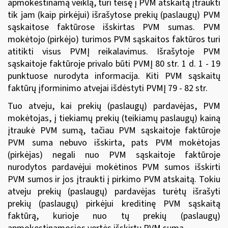
apmokestinamą veiklą, turi teisę į PVM atskaitą įtraukti
tik jam (kaip pirkėjui) išrašytose prekių (paslaugų) PVM
sąskaitose faktūrose išskirtas PVM sumas. PVM
mokėtojo (pirkėjo) turimos PVM sąskaitos faktūros turi
atitikti visus PVMĮ reikalavimus. Išrašytoje PVM
sąskaitoje faktūroje privalo būti PVMĮ 80 str. 1 d. 1 - 19
punktuose nurodyta informacija. Kiti PVM sąskaitų
faktūrų įforminimo atvejai išdėstyti PVMĮ 79 - 82 str.
Tuo atveju, kai prekių (paslaugų) pardavėjas, PVM
mokėtojas, į tiekiamų prekių (teikiamų paslaugų) kainą
įtraukė PVM sumą, tačiau PVM sąskaitoje faktūroje
PVM suma nebuvo išskirta, pats PVM mokėtojas
(pirkėjas) negali nuo PVM sąskaitoje faktūroje
nurodytos pardavėjui mokėtinos PVM sumos išskirti
PVM sumos ir jos įtraukti į pirkimo PVM atskaitą. Tokiu
atveju prekių (paslaugų) pardavėjas turėtų išrašyti
prekių (paslaugų) pirkėjui kreditinę PVM sąskaitą
faktūrą, kurioje nuo tų prekių (paslaugų)