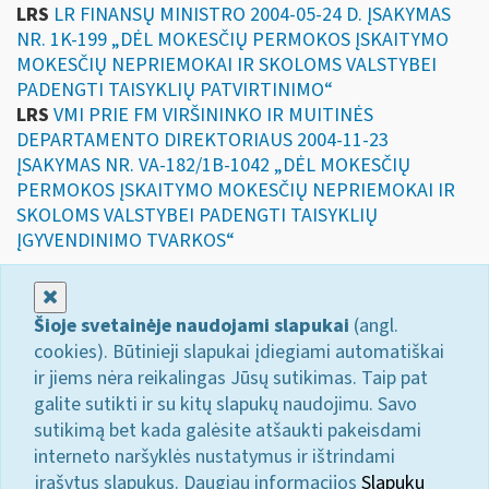
LRS
LR FINANSŲ MINISTRO 2004-05-24 D. ĮSAKYMAS
NR. 1K-199 „DĖL MOKESČIŲ PERMOKOS ĮSKAITYMO
MOKESČIŲ NEPRIEMOKAI IR SKOLOMS VALSTYBEI
PADENGTI TAISYKLIŲ PATVIRTINIMO“
LRS
VMI PRIE FM VIRŠININKO IR MUITINĖS
DEPARTAMENTO DIREKTORIAUS 2004-11-23
ĮSAKYMAS NR. VA-182/1B-1042 „DĖL MOKESČIŲ
PERMOKOS ĮSKAITYMO MOKESČIŲ NEPRIEMOKAI IR
SKOLOMS VALSTYBEI PADENGTI TAISYKLIŲ
ĮGYVENDINIMO TVARKOS“
Uždaryti
Šioje svetainėje naudojami slapukai
(angl.
cookies). Būtinieji slapukai įdiegiami automatiškai
ir jiems nėra reikalingas Jūsų sutikimas. Taip pat
galite sutikti ir su kitų slapukų naudojimu. Savo
sutikimą bet kada galėsite atšaukti pakeisdami
interneto naršyklės nustatymus ir ištrindami
įrašytus slapukus. Daugiau informacijos
Slapukų