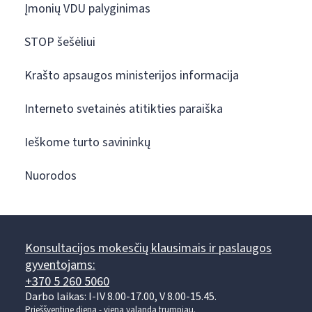
Įmonių VDU palyginimas
STOP šešėliui
Krašto apsaugos ministerijos informacija
Interneto svetainės atitikties paraiška
Ieškome turto savininkų
Nuorodos
Konsultacijos mokesčių klausimais ir paslaugos
gyventojams:
+370 5 260 5060
Darbo laikas: I-IV 8.00-17.00, V 8.00-15.45.
Prieššventinę dieną - viena valanda trumpiau.