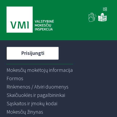
Prisijungti
Mokesčių mokėtojų informacija
Formos
Rinkmenos / Atviri duomenys
Skaičiuoklės ir pagalbininkai
Sąskaitos ir įmokų kodai
Mokesčių žinynas