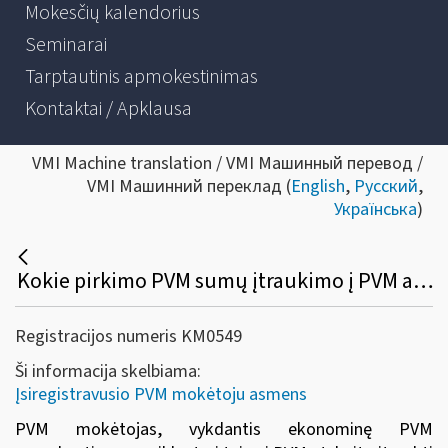
Mokesčių kalendorius
Seminarai
Tarptautinis apmokestinimas
Kontaktai / Apklausa
VMI Machine translation / VMI Машинный перевод /
VMI Машинний переклад (
English
,
Русский
,
Українська
)
Kokie pirkimo PVM sumų įtraukimo į PVM atskaitą reikalavimai yra taikomi?
Registracijos numeris KM0549
Ši informacija skelbiama:
Įsiregistravusio PVM mokėtoju asmens
PVM mokėtojas, vykdantis ekonominę PVM