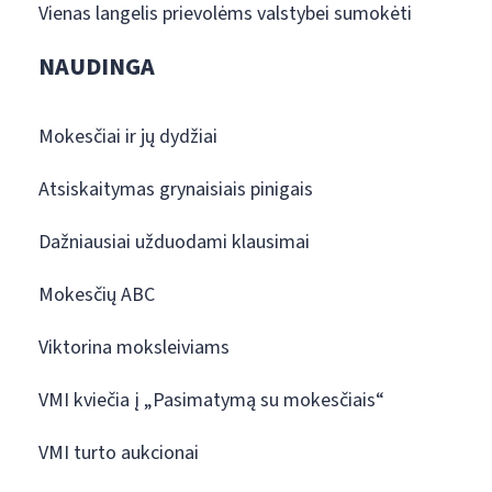
Vienas langelis prievolėms valstybei sumokėti
NAUDINGA
Mokesčiai ir jų dydžiai
Atsiskaitymas grynaisiais pinigais
Dažniausiai užduodami klausimai
Mokesčių ABC
Viktorina moksleiviams
VMI kviečia į „Pasimatymą su mokesčiais“
VMI turto aukcionai