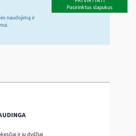
PATVIRTINTI
Pasirinktus slapukus
nės naudojimą ir
mui.
AUDINGA
kesčiai ir jų dydžiai