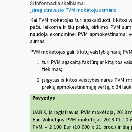
Ši informacija skelbiama:
Įsiregistravusio PVM mokėtoju asmens
Kai PVM mokėtojas turi apskaičiuoti iš kitos
pačiu laikoma ir šių prekių pirkimo PVM sum
naudoja ekonominei PVM apmokestinamai veikl
sumas.
PVM mokėtojas gali iš kitų valstybių narių PV
turi PVM sąskaitą faktūrą ar kitą tos va
tiekimas;
įsigytas iš kitos valstybės narės PVM m
prekių apmokestinamąją vertę, o 34 lau
Pavyzdys
UAB X, įsiregistravusi PVM mokėtoja, 2018 m
Eur. Vokietijos PVM mokėtojas 2018-01-10 i
PVM – 2 100 Eur (10 000 x 21 proc.) ir šią