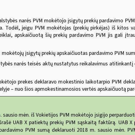
 valstybės narės PVM mokėtojo įsigytų prekių pardavimo PV
a. Todėl, jeigu PVM mokėtojas (prekių pirkėjas) iš kitos 
ai, apskaičiuotą šių prekių pardavimo PVM jis gali įtrau
M mokėtojų įsigytų prekių apskaičiuotas pardavimo PVM sumas 
lstybės narės teisės aktų nustatytus reikalavimus atitinkant
okėtojo prekes deklaravo mokestinio laikotarpio PVM deklara
kelyje – nuo šios apmokestinamosios vertės apskaičiuotą 
. sausio mėn. iš Vokietijos PVM mokėtojo įsigijo perparduo
šrašė UAB X patiektų prekių PVM sąskaitą faktūrą. UAB X pr
 pardavimo PVM sumą deklaruoti 2018 m. sausio mėn. PVM d