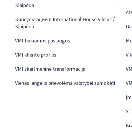
Klaipėda
At
Консультации в International House Vilnius /
Klaipėda
Da
VMI teikiamos paslaugos
Mo
VMI kliento profilis
Vi
VMI skaitmeninė transformacija
VM
Vienas langelis prievolėms valstybei sumokėti
VM
Įm
ST
Kr