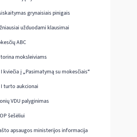
siskaitymas grynaisiais pinigais
žniausiai užduodami klausimai
kesčių ABC
ktorina moksleiviams
I kviečia į „Pasimatymą su mokesčiais“
I turto aukcionai
onių VDU palyginimas
OP šešėliui
ašto apsaugos ministerijos informacija