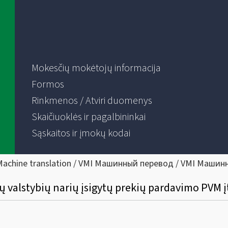
Mokesčių mokėtojų informacija
Formos
Rinkmenos / Atviri duomenys
Skaičiuoklės ir pagalbininkai
Sąskaitos ir įmokų kodai
Machine translation / VMI Машинный перевод / VMI Машин
tų valstybių narių įsigytų prekių pardavimo PVM 