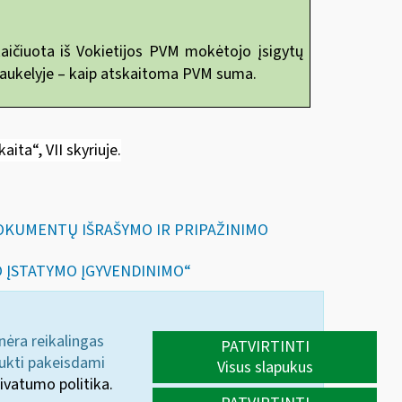
aičiuota iš Vokietijos PVM mokėtojo įsigytų
laukelyje – kaip atskaitoma PVM suma.
kaita“
, VII skyriuje.
DOKUMENTŲ IŠRAŠYMO IR PRIPAŽINIMO
O ĮSTATYMO ĮGYVENDINIMO“
 nėra reikalingas
PATVIRTINTI
aukti pakeisdami
Visus slapukus
ivatumo politika.