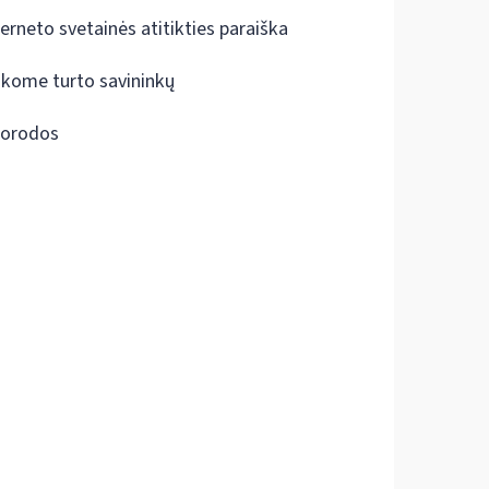
terneto svetainės atitikties paraiška
škome turto savininkų
orodos