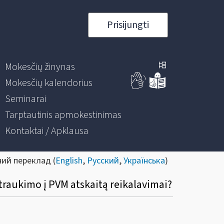
Prisijungti
Mokesčių žinynas
Mokesčių kalendorius
Seminarai
Tarptautinis apmokestinimas
Kontaktai / Apklausa
ний переклад (
English
,
Русский
,
Українська
)
įtraukimo į PVM atskaitą reikalavimai?