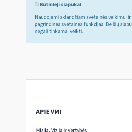
Būtinieji slapukai
Naudojami sklandžiam svetainės veikimui ir 
pagrindines svetainės funkcijas. Be šių slap
negali tinkamai veikti.
APIE VMI
Misija, Vizija ir Vertybės