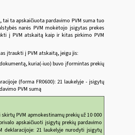
M, tai ta apskaičiuota pardavimo PVM suma tuo
valstybės narės PVM mokėtojo įsigytas prekes
kti į PVM atskaitą kaip ir kitas pirkimo PVM
įtraukti į PVM atskaitą, jeigu jis:
į dokumentą, kuria(-iuo) buvo įformintas prekių
cijoje (forma FR0600): 21 laukelyje - įsigytų
pardavimo PVM sumą
ti skirtų PVM apmokestinamų prekių už 10 000
ivalo apskaičiuoti įsigytų prekių pardavimo
eklaracijoje: 21 laukelyje nurodyti įsigytų