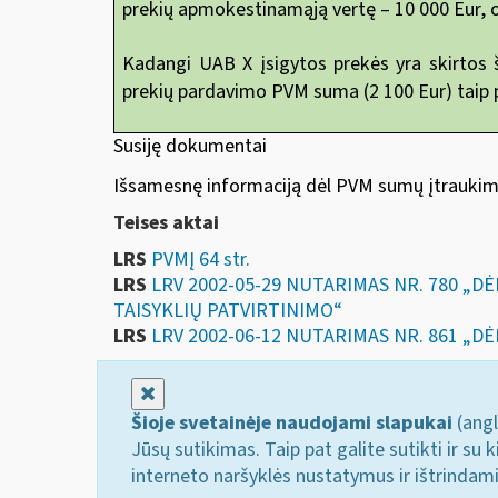
prekių apmokestinamąją vertę – 10 000 Eur, 
Kadangi UAB X įsigytos prekės yra skirtos 
prekių pardavimo PVM suma (2 100 Eur) taip 
Susiję dokumentai
Išsamesnę informaciją dėl PVM sumų įtraukimo 
Teises aktai
LRS
PVMĮ 64 str.
LRS
LRV 2002-05-29 NUTARIMAS NR. 780 
TAISYKLIŲ PATVIRTINIMO“
LRS
LRV 2002-06-12 NUTARIMAS NR. 861 „
Uždaryti
Šioje svetainėje naudojami slapukai
(angl
Jūsų sutikimas. Taip pat galite sutikti ir s
interneto naršyklės nustatymus ir ištrindam