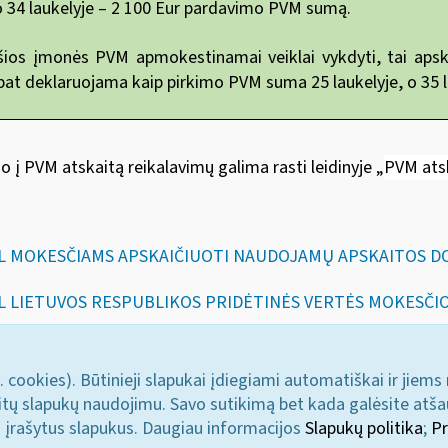
o 34 laukelyje – 2 100 Eur pardavimo PVM sumą.
šios įmonės PVM apmokestinamai veiklai vykdyti, tai apsk
pat deklaruojama kaip pirkimo PVM suma 25 laukelyje, o 35 
į PVM atskaitą reikalavimų galima rasti leidinyje
„
PVM ats
„DĖL MOKESČIAMS APSKAIČIUOTI NAUDOJAMŲ APSKAITOS 
DĖL LIETUVOS RESPUBLIKOS PRIDĖTINĖS VERTĖS MOKESČI
. cookies). Būtinieji slapukai įdiegiami automatiškai ir jiems
u kitų slapukų naudojimu. Savo sutikimą bet kada galėsite atš
i įrašytus slapukus. Daugiau informacijos
Slapukų politika
;
Pr