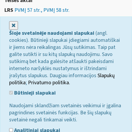
Teises aktai
LRS
PVMĮ 57 str., PVMĮ 58 str.
Uždaryti
Šioje svetainėje naudojami slapukai
(angl.
cookies). Būtinieji slapukai įdiegiami automatiškai
ir jiems nėra reikalingas Jūsų sutikimas. Taip pat
galite sutikti ir su kitų slapukų naudojimu. Savo
sutikimą bet kada galėsite atšaukti pakeisdami
interneto naršyklės nustatymus ir ištrindami
įrašytus slapukus. Daugiau informacijos
Slapukų
politika
;
Privatumo politika.
Būtinieji slapukai
Naudojami sklandžiam svetainės veikimui ir įgalina
pagrindines svetainės funkcijas. Be šių slapukų
svetainė negali tinkamai veikti.
Analitiniai slapukai