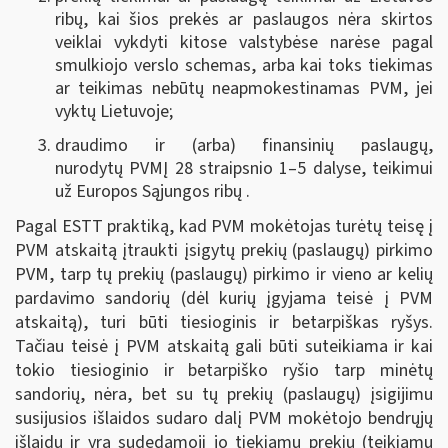
ribų, kai šios prekės ar paslaugos nėra skirtos
veiklai vykdyti kitose valstybėse narėse pagal
smulkiojo verslo schemas, arba kai toks tiekimas
ar teikimas nebūtų neapmokestinamas PVM, jei
vyktų Lietuvoje;
draudimo ir (arba) finansinių paslaugų,
nurodytų PVMĮ 28 straipsnio 1–5 dalyse, teikimui
už Europos Sąjungos ribų .
Pagal ESTT praktiką, kad PVM mokėtojas turėtų teisę į
PVM atskaitą įtraukti įsigytų prekių (paslaugų) pirkimo
PVM, tarp tų prekių (paslaugų) pirkimo ir vieno ar kelių
pardavimo sandorių (dėl kurių įgyjama teisė į PVM
atskaitą), turi būti tiesioginis ir betarpiškas ryšys.
Tačiau teisė į PVM atskaitą gali būti suteikiama ir kai
tokio tiesioginio ir betarpiško ryšio tarp minėtų
sandorių, nėra, bet su tų prekių (paslaugų) įsigijimu
susijusios išlaidos sudaro dalį PVM mokėtojo bendrųjų
išlaidų ir yra sudedamoji jo tiekiamų prekių (teikiamų