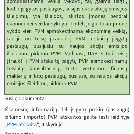
apmokestinamai veiklai vykdyti, tai, galima teigti,
kad ir įsigytos paslaugos, susijusios su akcijų emisijos
išleidimu, yra išlaidos, skirtos įmonės bendrai
ekonominei veiklai vykdyti. Todėl, jeigu tokia įmonė
vykdo vien PVM apmokestinamą ekonominę veiklą,
tai ji turi teisę įtraukti į PVM atskaitą įsigytų
paslaugų, susijusių su naujos akcijų emisijos
išleidimu, pirkimo PVM. Vadinasi, UAB X turi teisę
įtraukti į PVM atskaitą įsigytų PVM apmokestinamų
teisinių, konsultacinių, turto vertinimo, finansų
maklerių ir kitų paslaugų, susijusių su naujos akcijų
emisijos išleidimu, pirkimo PVM.
Susiję dokumentai
Išsamesnę informaciją dėl įsigytų prekių (paslaugų)
pirkimo (importo) PVM atskaitos galite rasti leidinyje
„
PVM atskaita“
, II skyriuje.