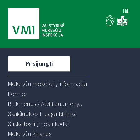
Prisijungti
Mokesčių mokėtojų informacija
Formos
Rinkmenos / Atviri duomenys
Skaičiuoklės ir pagalbininkai
Sąskaitos ir įmokų kodai
Mokesčių žinynas