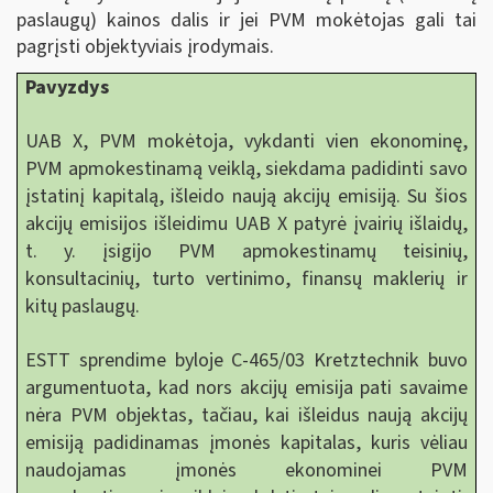
paslaugų) kainos dalis ir jei PVM mokėtojas gali tai
pagrįsti objektyviais įrodymais.
Pavyzdys
UAB X, PVM mokėtoja, vykdanti vien ekonominę,
PVM apmokestinamą veiklą, siekdama padidinti savo
įstatinį kapitalą, išleido naują akcijų emisiją. Su šios
akcijų emisijos išleidimu UAB X patyrė įvairių išlaidų,
t. y. įsigijo PVM apmokestinamų teisinių,
konsultacinių, turto vertinimo, finansų maklerių ir
kitų paslaugų.
ESTT sprendime byloje C-465/03 Kretztechnik buvo
argumentuota, kad nors akcijų emisija pati savaime
nėra PVM objektas, tačiau, kai išleidus naują akcijų
emisiją padidinamas įmonės kapitalas, kuris vėliau
naudojamas įmonės ekonominei PVM