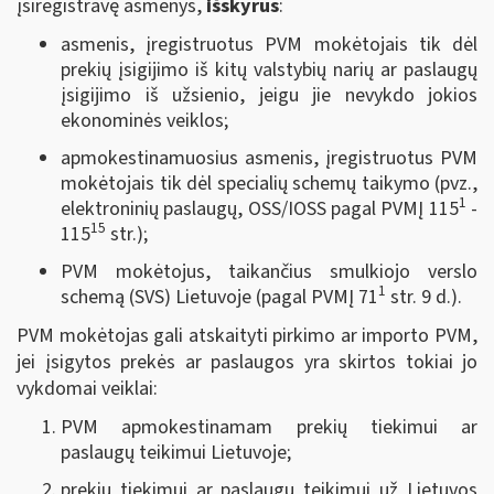
įsiregistravę asmenys,
išskyrus
:
asmenis, įregistruotus PVM mokėtojais tik dėl
prekių įsigijimo iš kitų valstybių narių ar paslaugų
įsigijimo iš užsienio, jeigu jie nevykdo jokios
ekonominės veiklos;
apmokestinamuosius asmenis, įregistruotus PVM
mokėtojais tik dėl specialių schemų taikymo (pvz.,
1
elektroninių paslaugų, OSS/IOSS pagal PVMĮ 115
-
15
115
str.);
PVM mokėtojus, taikančius smulkiojo verslo
1
schemą (SVS) Lietuvoje (pagal PVMĮ 71
str. 9 d.).
PVM mokėtojas gali atskaityti pirkimo ar importo PVM,
jei įsigytos prekės ar paslaugos yra skirtos tokiai jo
vykdomai veiklai:
PVM apmokestinamam prekių tiekimui ar
paslaugų teikimui Lietuvoje;
prekių tiekimui ar paslaugų teikimui už Lietuvos