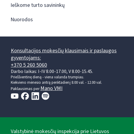
Ieškome turto savininkų
Nuorodos
Konsultacijos mokesčių klausimais ir paslaugos
gyventojams:
+370 5 260 5060
Darbo laikas: I-IV 8.00-17.00, V 8.00-15.45.
Prieššventinę dieną - viena valanda trumpiau.
Kiekvieno mėnesio antrą penktadienį 8.00 val. - 12.00 val.
Mano VMI
Paklausimas per
Valstybinė mokesčių inspekcija prie Lietuvos