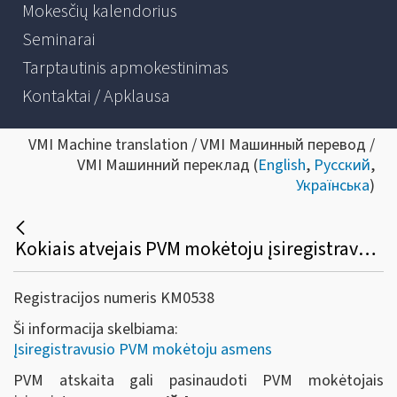
Mokesčių kalendorius
Seminarai
Tarptautinis apmokestinimas
Kontaktai / Apklausa
VMI Machine translation / VMI Машинный перевод /
VMI Машинний переклад (
English
,
Русский
,
Українська
)
Kokiais atvejais PVM mokėtoju įsiregistravęs asmuo gali atskaityti įsigytų prekių ar paslaugų pirkimo (importo) PVM?
Registracijos numeris KM0538
Ši informacija skelbiama:
Įsiregistravusio PVM mokėtoju asmens
PVM atskaita gali pasinaudoti PVM mokėtojais