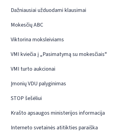
Dažniausiai užduodami klausimai
Mokesčių ABC
Viktorina moksleiviams
VMI kviečia į „Pasimatymą su mokesčiais“
VMI turto aukcionai
Įmonių VDU palyginimas
STOP šešėliui
Krašto apsaugos ministerijos informacija
Interneto svetainės atitikties paraiška