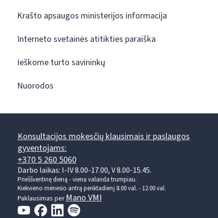
Krašto apsaugos ministerijos informacija
Interneto svetainės atitikties paraiška
Ieškome turto savininkų
Nuorodos
Konsultacijos mokesčių klausimais ir paslaugos
gyventojams:
+370 5 260 5060
Darbo laikas: I-IV 8.00-17.00, V 8.00-15.45.
Prieššventinę dieną - viena valanda trumpiau.
Kiekvieno mėnesio antrą penktadienį 8.00 val. - 12.00 val.
Mano VMI
Paklausimas per