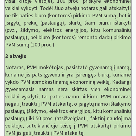
visai kitoje vietoje), 100 proc. priskyrė ekonominei
veiklai vykdyti. Todėl šiuo atveju notaras gali atskaityti
ne tik paties biuro (kontoros) pirkimo PVM sumą, bet ir
įsigytų prekių (paslaugų), skirtų šiam biurui išlaikyti
(pvz., šildymo, elektros energijos, kitų komunalinių
paslaugų), bei biuro (kontoros) remonto darbų pirkimo
PVM sumą (100 proc.).
2 atvejis
Notaras, PVM mokėtojas, pasistatė gyvenamąjį namą,
kuriame jis pats gyvena ir yra įsirengęs biurą, kuriame
vykdo PVM apmokestinamą ekonominę veiklą. Kadangi
gyvenamasis namas nėra skirtas vien ekonominei
veiklai vykdyti, tai paties namo pirkimo PVM notaras
negali įtraukti į PVM atskaitą, o įsigytų namo išlaikymo
paslaugų (šildymo, elektros energijos, kitų komunalinių
paslaugų) iki 50 proc. (atsižvelgiant į faktinį naudojimą
veikloje, suteikiančioje teisę į PVM atskaitą) pirkimo
PVM jis gali įtraukti į PVM atskaitą.