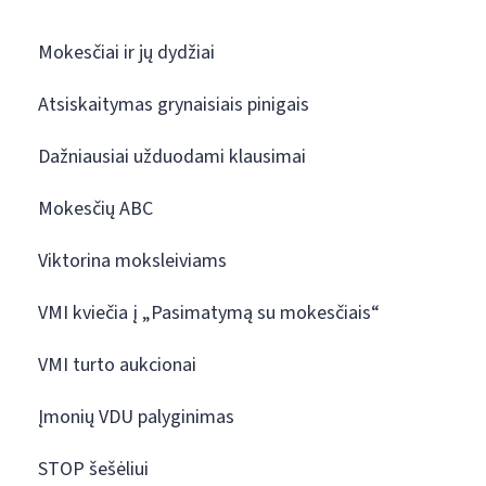
Mokesčiai ir jų dydžiai
Atsiskaitymas grynaisiais pinigais
Dažniausiai užduodami klausimai
Mokesčių ABC
Viktorina moksleiviams
VMI kviečia į „Pasimatymą su mokesčiais“
VMI turto aukcionai
Įmonių VDU palyginimas
STOP šešėliui