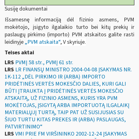
Susiję dokumentai
Išsamesnę informaciją dėl fizinio asmens, PVM
mokėtojo, įsigyto ilgalaikio turto bei kitų prekių ir
paslaugų pirkimo (importo) PVM atskaitos galite rasti
leidinyje
„
PVM atskaita“
, V skyriuje.
Teises aktai
LRS
PVMĮ 58 str., PVMĮ 61 str.
LRS
LR FINANSŲ MINISTRO 2004-04-08 ĮSAKYMAS NR.
1K-112 „DĖL PIRKIMO IR (ARBA) IMPORTO
PRIDĖTINĖS VERTĖS MOKESČIO DALIES, KURI GALI
BŪTI ĮTRAUKTA Į PRIDĖTINĖS VERTĖS MOKESČIO
ATSKAITĄ, UŽ FIZINIO ASMENS, KURIS YRA PVM
MOKĖTOJAS, ĮSIGYTĄ ARBA IMPORTUOTĄ ILGALAIKĮ
MATERIALŲJĮ TURTĄ, TAIP PAT UŽ SUSIJUSIAS SU
ŠIUO TURTU KITAS PREKES IR (ARBA) PASLAUGAS,
PATVIRTINIMO“
LRS
VMI PRIE FM VIRŠININKO 2002-12-24 ĮSAKYMAS