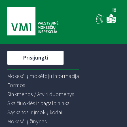
Prisijungti
Mokesčių mokėtojų informacija
Formos
Rinkmenos / Atviri duomenys
Skaičiuoklės ir pagalbininkai
Sąskaitos ir įmokų kodai
Mokesčių žinynas