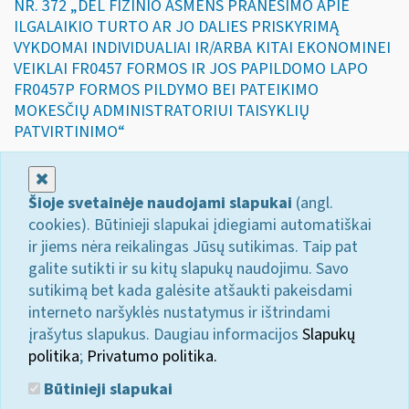
NR. 372 „DĖL FIZINIO ASMENS PRANEŠIMO APIE
ILGALAIKIO TURTO AR JO DALIES PRISKYRIMĄ
VYKDOMAI INDIVIDUALIAI IR/ARBA KITAI EKONOMINEI
VEIKLAI FR0457 FORMOS IR JOS PAPILDOMO LAPO
FR0457P FORMOS PILDYMO BEI PATEIKIMO
MOKESČIŲ ADMINISTRATORIUI TAISYKLIŲ
PATVIRTINIMO“
Uždaryti
Šioje svetainėje naudojami slapukai
(angl.
cookies). Būtinieji slapukai įdiegiami automatiškai
ir jiems nėra reikalingas Jūsų sutikimas. Taip pat
galite sutikti ir su kitų slapukų naudojimu. Savo
sutikimą bet kada galėsite atšaukti pakeisdami
interneto naršyklės nustatymus ir ištrindami
įrašytus slapukus. Daugiau informacijos
Slapukų
politika
;
Privatumo politika.
Būtinieji slapukai