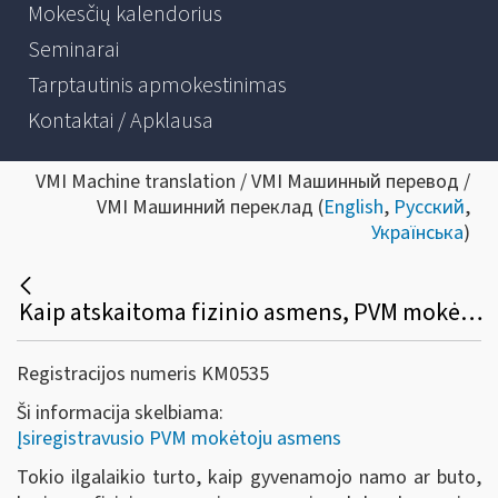
Mokesčių kalendorius
Seminarai
Tarptautinis apmokestinimas
Kontaktai / Apklausa
VMI Machine translation / VMI Машинный перевод /
VMI Машинний переклад (
English
,
Русский
,
Українська
)
Kaip atskaitoma fizinio asmens, PVM mokėtojo, įsigyto ilgalaikio turto, prekių (paslaugų), susijusių su gyvenamojo namo, buto, kito pastato ar statinio eksploatavimu, pirkimo PVM?
Registracijos numeris KM0535
Ši informacija skelbiama:
Įsiregistravusio PVM mokėtoju asmens
Tokio ilgalaikio turto, kaip gyvenamojo namo ar buto,