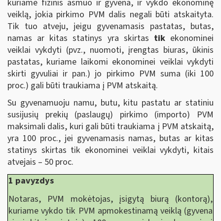
kuriame fizinis asmuo ir gyvena, ir vykdo ekonominę
veiklą, jokia pirkimo PVM dalis negali būti atskaityta.
Tik tuo atveju, jeigu gyvenamasis pastatas, butas,
namas ar kitas statinys yra skirtas
tik
ekonominei
veiklai vykdyti (pvz., nuomoti, įrengtas biuras, ūkinis
pastatas, kuriame laikomi ekonominei veiklai vykdyti
skirti gyvuliai ir pan.) jo pirkimo PVM suma (iki 100
proc.) gali būti traukiama į PVM atskaitą.
Su gyvenamuoju namu, butu, kitu pastatu ar statiniu
susijusių prekių (paslaugų) pirkimo (importo) PVM
maksimali dalis, kuri gali būti traukiama į PVM atskaitą,
yra 100 proc., jei gyvenamasis namas, butas ar kitas
statinys skirtas tik ekonominei veiklai vykdyti, kitais
atvejais – 50 proc.
1 pavyzdys
Notaras, PVM mokėtojas, įsigytą biurą (kontorą),
kuriame vykdo tik PVM apmokestinamą veiklą (gyvena