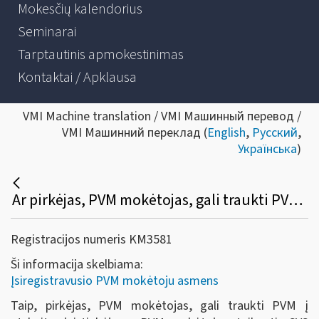
Mokesčių kalendorius
Seminarai
Tarptautinis apmokestinimas
Kontaktai / Apklausa
VMI Machine translation / VMI Машинный перевод /
VMI Машинний переклад (
English
,
Русский
,
Українська
)
Ar pirkėjas, PVM mokėtojas, gali traukti PVM į atskaitą, jei tiekėjas – PVM mokėtojas, taikantis SVS Lietuvoje, – PVM sąskaitoje faktūroje išskyrė PVM?
Registracijos numeris KM3581
Ši informacija skelbiama:
Įsiregistravusio PVM mokėtoju asmens
Taip, pirkėjas, PVM mokėtojas, gali traukti PVM į