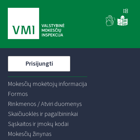
Prisijungti
Mokesčių mokėtojų informacija
Formos
Rinkmenos / Atviri duomenys
Skaičiuoklės ir pagalbininkai
Sąskaitos ir įmokų kodai
Mokesčių žinynas