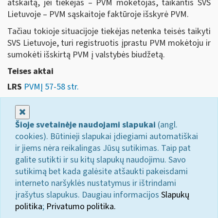
atskaitą, jei tiekėjas – PVM mokėtojas, taikantis SVS
Lietuvoje – PVM sąskaitoje faktūroje išskyrė PVM.
Tačiau tokioje situacijoje tiekėjas netenka teisės taikyti
SVS Lietuvoje, turi registruotis įprastu PVM mokėtoju ir
sumokėti išskirtą PVM į valstybės biudžetą.
Teises aktai
LRS
PVMĮ 57-58 str.
Uždaryti
Šioje svetainėje naudojami slapukai
(angl.
cookies). Būtinieji slapukai įdiegiami automatiškai
ir jiems nėra reikalingas Jūsų sutikimas. Taip pat
galite sutikti ir su kitų slapukų naudojimu. Savo
sutikimą bet kada galėsite atšaukti pakeisdami
interneto naršyklės nustatymus ir ištrindami
įrašytus slapukus. Daugiau informacijos
Slapukų
politika
;
Privatumo politika.