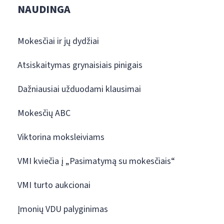
NAUDINGA
Mokesčiai ir jų dydžiai
Atsiskaitymas grynaisiais pinigais
Dažniausiai užduodami klausimai
Mokesčių ABC
Viktorina moksleiviams
VMI kviečia į „Pasimatymą su mokesčiais“
VMI turto aukcionai
Įmonių VDU palyginimas