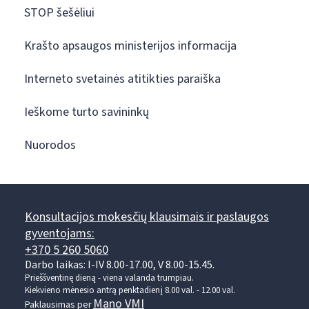
STOP šešėliui
Krašto apsaugos ministerijos informacija
Interneto svetainės atitikties paraiška
Ieškome turto savininkų
Nuorodos
Konsultacijos mokesčių klausimais ir paslaugos
gyventojams:
+370 5 260 5060
Darbo laikas: I-IV 8.00-17.00, V 8.00-15.45.
Prieššventinę dieną - viena valanda trumpiau.
Kiekvieno mėnesio antrą penktadienį 8.00 val. - 12.00 val.
Mano VMI
Paklausimas per