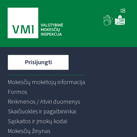
Prisijungti
Mokesčių mokėtojų informacija
Formos
Rinkmenos / Atviri duomenys
Skaičiuoklės ir pagalbininkai
Sąskaitos ir įmokų kodai
Mokesčių žinynas