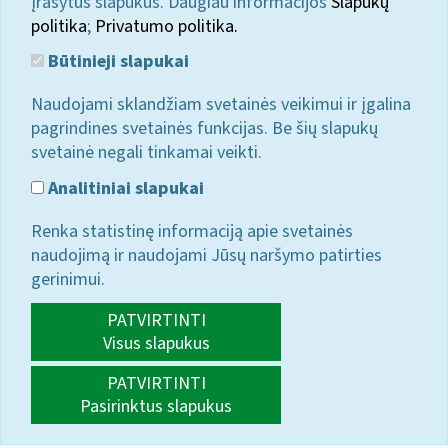
įrašytus slapukus. Daugiau informacijos
Slapukų
politika
;
Privatumo politika.
Būtinieji slapukai
Naudojami sklandžiam svetainės veikimui ir įgalina
pagrindines svetainės funkcijas. Be šių slapukų
svetainė negali tinkamai veikti.
Analitiniai slapukai
Renka statistinę informaciją apie svetainės
naudojimą ir naudojami Jūsų naršymo patirties
gerinimui.
PATVIRTINTI
Visus slapukus
PATVIRTINTI
Pasirinktus slapukus