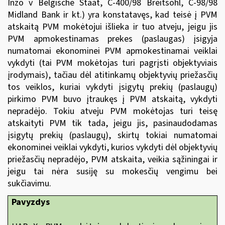
Inzo v Belgische Staat, C-400/98 Breitsohl, C-98/98
Midland Bank ir kt.) yra konstatavęs, kad teisė į PVM
atskaitą PVM mokėtojui išlieka ir tuo atveju, jeigu jis
PVM apmokestinamas prekes (paslaugas) įsigyja
numatomai ekonominei PVM apmokestinamai veiklai
vykdyti (tai PVM mokėtojas turi pagrįsti objektyviais
įrodymais), tačiau dėl atitinkamų objektyvių priežasčių
tos veiklos, kuriai vykdyti įsigytų prekių (paslaugų)
pirkimo PVM buvo įtraukęs į PVM atskaitą, vykdyti
nepradėjo. Tokiu atveju PVM mokėtojas turi teisę
atskaityti PVM tik tada, jeigu jis, pasinaudodamas
įsigytų prekių (paslaugų), skirtų tokiai numatomai
ekonominei veiklai vykdyti, kurios vykdyti dėl objektyvių
priežasčių nepradėjo, PVM atskaita, veikia sąžiningai ir
jeigu tai nėra susiję su mokesčių vengimu bei
sukčiavimu.
Pavyzdys