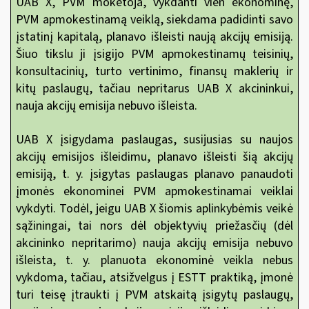
UAB X, PVM mokėtoja, vykdanti vien ekonominę,
PVM apmokestinamą veiklą, siekdama padidinti savo
įstatinį kapitalą, planavo išleisti naują akcijų emisiją.
Šiuo tikslu ji įsigijo PVM apmokestinamų teisinių,
konsultacinių, turto vertinimo, finansų maklerių ir
kitų paslaugų, tačiau nepritarus UAB X akcininkui,
nauja akcijų emisija nebuvo išleista.
UAB X įsigydama paslaugas, susijusias su naujos
akcijų emisijos išleidimu, planavo išleisti šią akcijų
emisiją, t. y. įsigytas paslaugas planavo panaudoti
įmonės ekonominei PVM apmokestinamai veiklai
vykdyti. Todėl, jeigu UAB X šiomis aplinkybėmis veikė
sąžiningai, tai nors dėl objektyvių priežasčių (dėl
akcininko nepritarimo) nauja akcijų emisija nebuvo
išleista, t. y. planuota ekonominė veikla nebus
vykdoma, tačiau, atsižvelgus į ESTT praktiką, įmonė
turi teisę įtraukti
į PVM atskaitą įsigytų paslaugų,