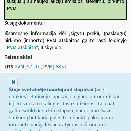
susijusių su naujos akcijų emisijos išleidimu, pirkimo
PVM.
Susiję dokumentai
Išsamesnę informaciją dėl įsigytų prekių (paslaugų)
pirkimo (importo) PVM atskaitos galite rasti leidinyje
„
PVM atskaita“
, II skyriuje
.
Teises aktai
LRS
PVMĮ 57 str., PVMĮ 58 str.
Uždaryti
Šioje svetainėje naudojami slapukai
(angl.
cookies). Būtinieji slapukai įdiegiami automatiškai
ir jiems nėra reikalingas Jūsų sutikimas. Taip pat
galite sutikti ir su kitų slapukų naudojimu. Savo
sutikimą bet kada galėsite atšaukti pakeisdami
interneto naršyklės nustatymus ir ištrindami