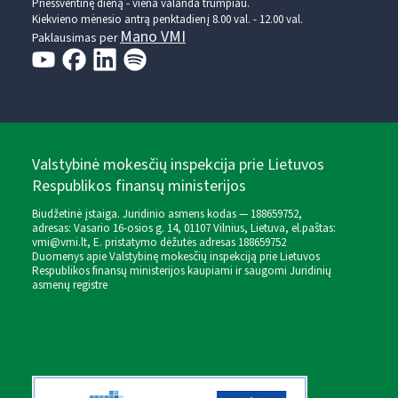
Prieššventinę dieną - viena valanda trumpiau.
Kiekvieno mėnesio antrą penktadienį 8.00 val. - 12.00 val.
Mano VMI
Paklausimas per
Valstybinė mokesčių inspekcija prie Lietuvos
Respublikos finansų ministerijos
Biudžetinė įstaiga. Juridinio asmens kodas — 188659752,
adresas: Vasario 16-osios g. 14, 01107 Vilnius, Lietuva, el.paštas:
vmi@vmi.lt
, E. pristatymo dėžutės adresas 188659752
Duomenys apie Valstybinę mokesčių inspekciją prie Lietuvos
Respublikos finansų ministerijos kaupiami ir saugomi Juridinių
asmenų registre