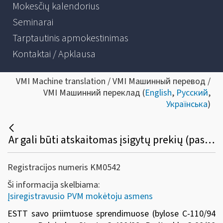
Mokesčių kalendorius
Seminarai
Tarptautinis apmokestinimas
Kontaktai / Apklausa
VMI Machine translation / VMI Машинный перевод /
VMI Машинний переклад (
English
,
Русский
,
Українська
)
Ar gali būti atskaitomas įsigytų prekių (paslaugų) pirkimo PVM, skirtų numatomai PVM apmokestinamai veiklai vykdyti, kuri vėliau dėl tam tikrų priežasčių nebuvo pradėta vykdyti?
Registracijos numeris KM0542
Ši informacija skelbiama:
Įsiregistravusio PVM mokėtoju asmens
ESTT savo priimtuose sprendimuose (bylose C-110/94