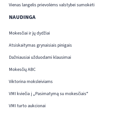
Vienas langelis prievolėms valstybei sumokėti
NAUDINGA
Mokesčiai ir jų dydžiai
Atsiskaitymas grynaisiais pinigais
Dažniausiai užduodami klausimai
Mokesčių ABC
Viktorina moksleiviams
VMI kviečia į „Pasimatymą su mokesčiais“
VMI turto aukcionai