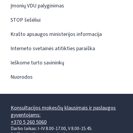
Įmonių VDU palyginimas
STOP šešėliui
Krašto apsaugos ministerijos informacija
Interneto svetainės atitikties paraiška
Ieškome turto savininkų
Nuorodos
Konsultacijos mokesčių klausimais ir paslaugos
gyventojams:
+370 5 260 5060
Darbo laikas: I-IV 8.00-17.00, V 8.00-15.45.