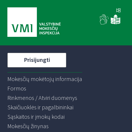
Prisijungti
Mokesčių mokėtojų informacija
Formos
Rinkmenos / Atviri duomenys
Skaičiuoklės ir pagalbininkai
Sąskaitos ir įmokų kodai
Mokesčių žinynas