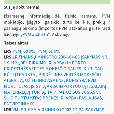
Susiję dokumentai
Išsamesnę informaciją dėl fizinio asmens, PVM
mokėtojo, įsigyto ilgalaikio turto bei kitų prekių ir
paslaugų pirkimo (importo) PVM atskaitos galite rasti
leidinyje
„
PVM atskaita“
, V skyriuje.
Teises aktai
LRS
PVMĮ 58 str., PVMĮ 61 str.
LRS
LR FINANSŲ MINISTRO 2004-04-08 ĮSAKYMAS NR.
1K-112 „DĖL PIRKIMO IR (ARBA) IMPORTO
PRIDĖTINĖS VERTĖS MOKESČIO DALIES, KURI GALI
BŪTI ĮTRAUKTA Į PRIDĖTINĖS VERTĖS MOKESČIO
ATSKAITĄ, UŽ FIZINIO ASMENS, KURIS YRA PVM
MOKĖTOJAS, ĮSIGYTĄ ARBA IMPORTUOTĄ ILGALAIKĮ
MATERIALŲJĮ TURTĄ, TAIP PAT UŽ SUSIJUSIAS SU
ŠIUO TURTU KITAS PREKES IR (ARBA) PASLAUGAS,
PATVIRTINIMO“
LRS
VMI PRIE FM VIRŠININKO 2002-12-24 ĮSAKYMAS