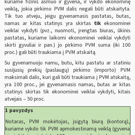
kuriame fizinis asmuo ir gyvena, ir vykdo ekonominę
veiklą, jokia pirkimo PVM dalis negali būti atskaityta.
Tik tuo atveju, jeigu gyvenamasis pastatas, butas,
namas ar kitas statinys yra skirtas
tik
ekonominei
veiklai vykdyti (pvz., nuomoti, įrengtas biuras, ūkinis
pastatas, kuriame laikomi ekonominei veiklai vykdyti
skirti gyvuliai ir pan.) jo pirkimo PVM suma (iki 100
proc.) gali būti traukiama į PVM atskaitą.
Su gyvenamuoju namu, butu, kitu pastatu ar statiniu
susijusių prekių (paslaugų) pirkimo (importo) PVM
maksimali dalis, kuri gali būti traukiama į PVM atskaitą,
yra 100 proc., jei gyvenamasis namas, butas ar kitas
statinys skirtas tik ekonominei veiklai vykdyti, kitais
atvejais – 50 proc.
1 pavyzdys
Notaras, PVM mokėtojas, įsigytą biurą (kontorą),
kuriame vykdo tik PVM apmokestinamą veiklą (gyvena