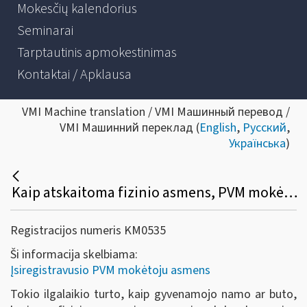
Mokesčių kalendorius
Seminarai
Tarptautinis apmokestinimas
Kontaktai / Apklausa
VMI Machine translation / VMI Машинный перевод /
VMI Машинний переклад (
English
,
Русский
,
Українська
)
Kaip atskaitoma fizinio asmens, PVM mokėtojo, įsigyto ilgalaikio turto, prekių (paslaugų), susijusių su gyvenamojo namo, buto, kito pastato ar statinio eksploatavimu, pirkimo PVM?
Registracijos numeris KM0535
Ši informacija skelbiama:
Įsiregistravusio PVM mokėtoju asmens
Tokio ilgalaikio turto, kaip gyvenamojo namo ar buto,