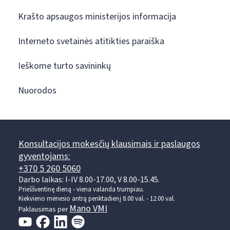
Krašto apsaugos ministerijos informacija
Interneto svetainės atitikties paraiška
Ieškome turto savininkų
Nuorodos
Konsultacijos mokesčių klausimais ir paslaugos
gyventojams:
+370 5 260 5060
Darbo laikas: I-IV 8.00-17.00, V 8.00-15.45.
Prieššventinę dieną - viena valanda trumpiau.
Kiekvieno mėnesio antrą penktadienį 8.00 val. - 12.00 val.
Mano VMI
Paklausimas per