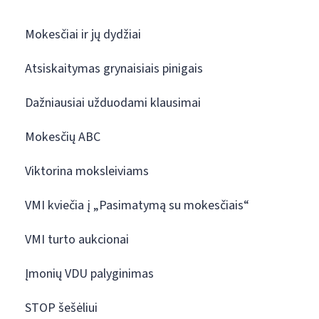
Mokesčiai ir jų dydžiai
Atsiskaitymas grynaisiais pinigais
Dažniausiai užduodami klausimai
Mokesčių ABC
Viktorina moksleiviams
VMI kviečia į „Pasimatymą su mokesčiais“
VMI turto aukcionai
Įmonių VDU palyginimas
STOP šešėliui