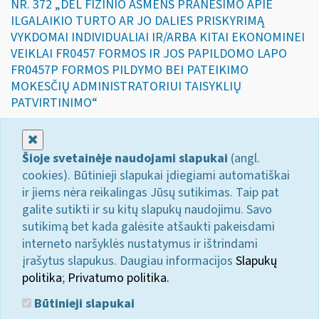
NR. 372 „DĖL FIZINIO ASMENS PRANEŠIMO APIE
ILGALAIKIO TURTO AR JO DALIES PRISKYRIMĄ
VYKDOMAI INDIVIDUALIAI IR/ARBA KITAI EKONOMINEI
VEIKLAI FR0457 FORMOS IR JOS PAPILDOMO LAPO
FR0457P FORMOS PILDYMO BEI PATEIKIMO
MOKESČIŲ ADMINISTRATORIUI TAISYKLIŲ
PATVIRTINIMO“
Uždaryti
Šioje svetainėje naudojami slapukai
(angl.
cookies). Būtinieji slapukai įdiegiami automatiškai
ir jiems nėra reikalingas Jūsų sutikimas. Taip pat
galite sutikti ir su kitų slapukų naudojimu. Savo
sutikimą bet kada galėsite atšaukti pakeisdami
interneto naršyklės nustatymus ir ištrindami
įrašytus slapukus. Daugiau informacijos
Slapukų
politika
;
Privatumo politika.
Būtinieji slapukai