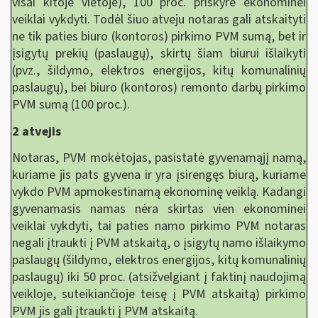
visai kitoje vietoje), 100 proc. priskyrė ekonominei
veiklai vykdyti. Todėl šiuo atveju notaras gali atskaityti
ne tik paties biuro (kontoros) pirkimo PVM sumą, bet ir
įsigytų prekių (paslaugų), skirtų šiam biurui išlaikyti
(pvz., šildymo, elektros energijos, kitų komunalinių
paslaugų), bei biuro (kontoros) remonto darbų pirkimo
PVM sumą (100 proc.).
2 atvejis
Notaras, PVM mokėtojas, pasistatė gyvenamąjį namą,
kuriame jis pats gyvena ir yra įsirengęs biurą, kuriame
vykdo PVM apmokestinamą ekonominę veiklą. Kadangi
gyvenamasis namas nėra skirtas vien ekonominei
veiklai vykdyti, tai paties namo pirkimo PVM notaras
negali įtraukti į PVM atskaitą, o įsigytų namo išlaikymo
paslaugų (šildymo, elektros energijos, kitų komunalinių
paslaugų) iki 50 proc. (atsižvelgiant į faktinį naudojimą
veikloje, suteikiančioje teisę į PVM atskaitą) pirkimo
PVM jis gali įtraukti į PVM atskaitą.