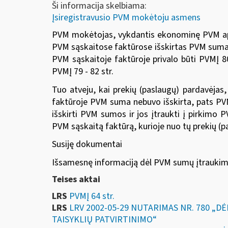
Ši informacija skelbiama:
Įsiregistravusio PVM mokėtoju asmens
PVM mokėtojas, vykdantis ekonominę PVM apmok
PVM sąskaitose faktūrose išskirtas PVM sumas.
PVM sąskaitoje faktūroje privalo būti PVMĮ 80
PVMĮ 79 - 82 str.
Tuo atveju, kai prekių (paslaugų) pardavėja
faktūroje PVM suma nebuvo išskirta, pats PV
išskirti PVM sumos ir jos įtraukti į pirkimo P
PVM sąskaitą faktūrą, kurioje nuo tų prekių 
Susiję dokumentai
Išsamesnę informaciją dėl PVM sumų įtraukimo 
Teises aktai
LRS
PVMĮ 64 str.
LRS
LRV 2002-05-29 NUTARIMAS NR. 780 
TAISYKLIŲ PATVIRTINIMO“