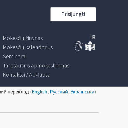
Prisijungti
Mokesčių žinynas
Mokesčių kalendorius
Seminarai
Tarptautinis apmokestinimas
Kontaktai / Apklausa
ний переклад (
English
,
Русский
,
Українська
)