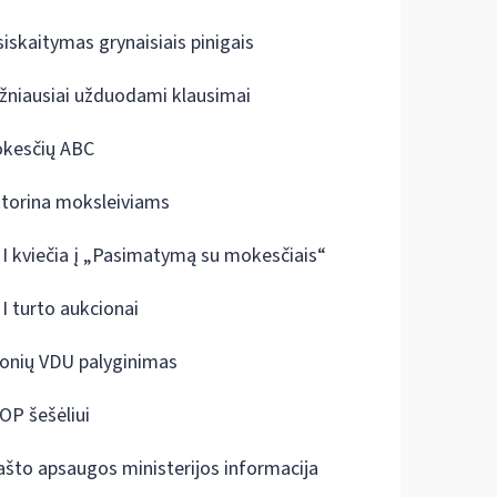
siskaitymas grynaisiais pinigais
žniausiai užduodami klausimai
kesčių ABC
ktorina moksleiviams
I kviečia į „Pasimatymą su mokesčiais“
I turto aukcionai
onių VDU palyginimas
OP šešėliui
ašto apsaugos ministerijos informacija