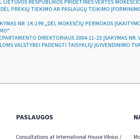
DĖL LIETUVOS RESPUBLIKOS PRIDĖTINĖS VERTĖS MOKESČI
7 „DĖL PREKIŲ TIEKIMO AR PASLAUGŲ TEIKIMO ĮFORMINIM
ĮSAKYMAS NR. 1K-199 „DĖL MOKESČIŲ PERMOKOS ĮSKAITY
IMO“
 DEPARTAMENTO DIREKTORIAUS 2004-11-23 ĮSAKYMAS NR.
LOMS VALSTYBEI PADENGTI TAISYKLIŲ ĮGYVENDINIMO TV
PASLAUGOS
N
Consultations at International House Vilnius /
Mo