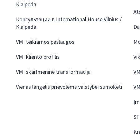
Klaipėda
At
Консультации в International House Vilnius /
Klaipėda
Da
VMI teikiamos paslaugos
Mo
VMI kliento profilis
Vi
VMI skaitmeninė transformacija
VM
Vienas langelis prievolėms valstybei sumokėti
VM
Įm
ST
Kr