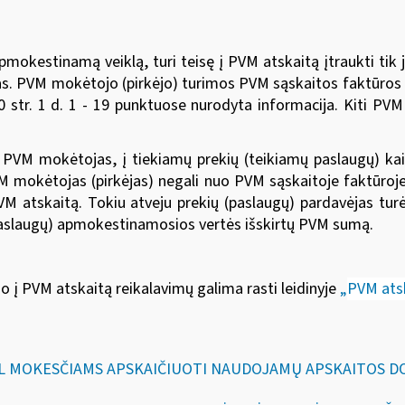
estinamą veiklą, turi teisę į PVM atskaitą įtraukti tik jam
 PVM mokėtojo (pirkėjo) turimos PVM sąskaitos faktūros tur
 str. 1 d. 1 - 19 punktuose nurodyta informacija. Kiti PVM
s, PVM mokėtojas, į tiekiamų prekių (teikiamų paslaugų) k
M mokėtojas (pirkėjas) negali nuo PVM sąskaitoje faktūr
VM atskaitą. Tokiu atveju prekių (paslaugų) pardavėjas turėt
(paslaugų) apmokestinamosios vertės išskirtų PVM sumą.
į PVM atskaitą reikalavimų galima rasti leidinyje
„
PVM ats
„DĖL MOKESČIAMS APSKAIČIUOTI NAUDOJAMŲ APSKAITOS 