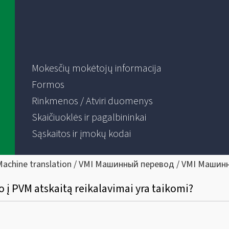
Mokesčių mokėtojų informacija
Formos
Rinkmenos / Atviri duomenys
Skaičiuoklės ir pagalbininkai
Sąskaitos ir įmokų kodai
Machine translation / VMI Машинный перевод / VMI Машин
į PVM atskaitą reikalavimai yra taikomi?