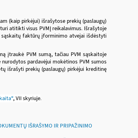
 (kaip pirkėjui) išrašytose prekių (paslaugų)
i atitikti visus PVMĮ reikalavimus. Išrašytoje
 sąskaitų faktūrų įforminimo atvejai išdėstyti
ainą įtraukė PVM sumą, tačiau PVM sąskaitoje
oje nurodytos pardavėjui mokėtinos PVM sumos
ų išrašyti prekių (paslaugų) pirkėjui kreditinę
kaita“
, VII skyriuje
.
DOKUMENTŲ IŠRAŠYMO IR PRIPAŽINIMO