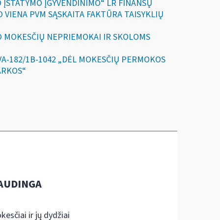
O ĮSTATYMO ĮGYVENDINIMO“ LR FINANSŲ
O VIENA PVM SĄSKAITA FAKTŪRA TAISYKLIŲ
MO MOKESČIŲ NEPRIEMOKAI IR SKOLOMS
 VA-182/1B-1042 „DĖL MOKESČIŲ PERMOKOS
ARKOS“
AUDINGA
kesčiai ir jų dydžiai