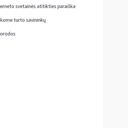
terneto svetainės atitikties paraiška
škome turto savininkų
orodos