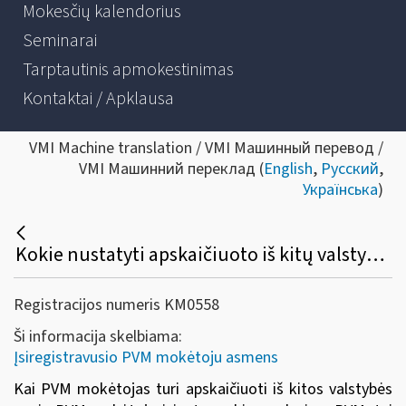
Mokesčių kalendorius
Seminarai
Tarptautinis apmokestinimas
Kontaktai / Apklausa
VMI Machine translation / VMI Машинный перевод /
VMI Машинний переклад (
English
,
Русский
,
Українська
)
Kokie nustatyti apskaičiuoto iš kitų valstybių narių įsigytų prekių pardavimo PVM įtraukimo į PVM atskaitą reikalavimai?
Registracijos numeris KM0558
Ši informacija skelbiama:
Įsiregistravusio PVM mokėtoju asmens
Kai PVM mokėtojas turi apskaičiuoti iš kitos valstybės