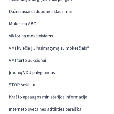
Dažniausiai užduodami klausimai
Mokesčių ABC
Viktorina moksleiviams
VMI kviečia į „Pasimatymą su mokesčiais“
VMI turto aukcionai
Įmonių VDU palyginimas
STOP šešėliui
Krašto apsaugos ministerijos informacija
Interneto svetainės atitikties paraiška