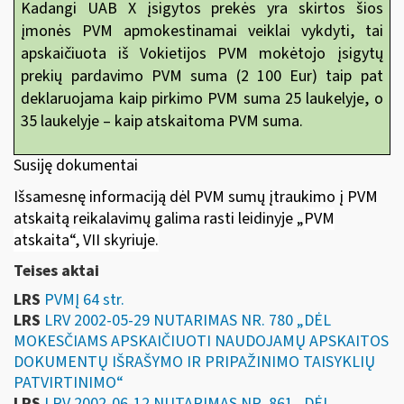
Kadangi UAB X įsigytos prekės yra skirtos šios
įmonės PVM apmokestinamai veiklai vykdyti, tai
apskaičiuota iš Vokietijos PVM mokėtojo įsigytų
prekių pardavimo PVM suma (2 100 Eur) taip pat
deklaruojama kaip pirkimo PVM suma 25 laukelyje, o
35 laukelyje – kaip atskaitoma PVM suma.
Susiję dokumentai
Išsamesnę informaciją dėl PVM sumų įtraukimo į PVM
atskaitą reikalavimų galima rasti leidinyje
„
PVM
atskaita“
, VII skyriuje.
Teises aktai
LRS
PVMĮ 64 str.
LRS
LRV 2002-05-29 NUTARIMAS NR. 780 „DĖL
MOKESČIAMS APSKAIČIUOTI NAUDOJAMŲ APSKAITOS
DOKUMENTŲ IŠRAŠYMO IR PRIPAŽINIMO TAISYKLIŲ
PATVIRTINIMO“
LRS
LRV 2002-06-12 NUTARIMAS NR. 861 „DĖL