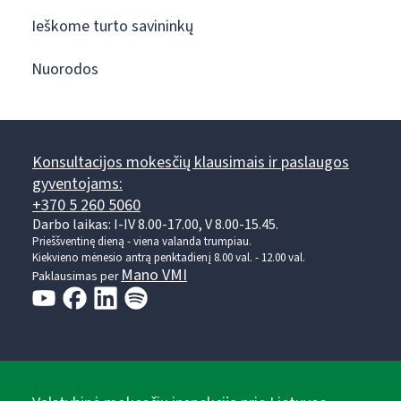
Ieškome turto savininkų
Nuorodos
Konsultacijos mokesčių klausimais ir paslaugos
gyventojams:
+370 5 260 5060
Darbo laikas: I-IV 8.00-17.00, V 8.00-15.45.
Prieššventinę dieną - viena valanda trumpiau.
Kiekvieno mėnesio antrą penktadienį 8.00 val. - 12.00 val.
Mano VMI
Paklausimas per