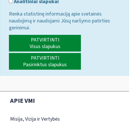
Analitiniai slapukai
Renka statistinę informaciją apie svetainės
naudojimą ir naudojami Jūsų naršymo patirties
gerinimui.
PATVIRTINTI
Visus slapukus
PATVIRTINTI
Pasirinktus slapukus
APIE VMI
Misija, Vizija ir Vertybės