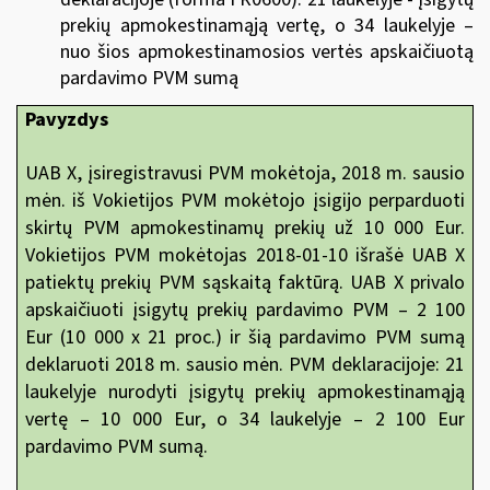
prekių apmokestinamąją vertę, o 34 laukelyje –
nuo šios apmokestinamosios vertės apskaičiuotą
pardavimo PVM sumą
Pavyzdys
UAB X, įsiregistravusi PVM mokėtoja, 2018 m. sausio
mėn. iš Vokietijos PVM mokėtojo įsigijo perparduoti
skirtų PVM apmokestinamų prekių už 10 000 Eur.
Vokietijos PVM mokėtojas 2018-01-10 išrašė UAB X
patiektų prekių PVM sąskaitą faktūrą. UAB X privalo
apskaičiuoti įsigytų prekių pardavimo PVM – 2 100
Eur (10 000 x 21 proc.) ir šią pardavimo PVM sumą
deklaruoti 2018 m. sausio mėn. PVM deklaracijoje: 21
laukelyje nurodyti įsigytų prekių apmokestinamąją
vertę – 10 000 Eur, o 34 laukelyje – 2 100 Eur
pardavimo PVM sumą.