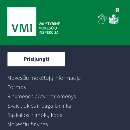
Prisijungti
Mokesčių mokėtojų informacija
Formos
Rinkmenos / Atviri duomenys
Skaičiuoklės ir pagalbininkai
Sąskaitos ir įmokų kodai
Mokesčių žinynas