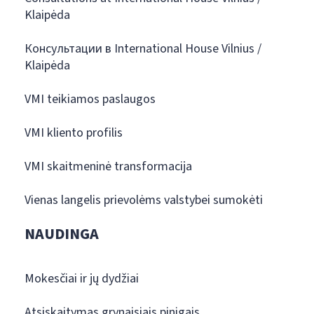
Klaipėda
Консультации в International House Vilnius /
Klaipėda
VMI teikiamos paslaugos
VMI kliento profilis
VMI skaitmeninė transformacija
Vienas langelis prievolėms valstybei sumokėti
NAUDINGA
Mokesčiai ir jų dydžiai
Atsiskaitymas grynaisiais pinigais