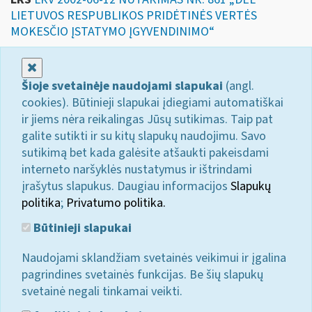
LIETUVOS RESPUBLIKOS PRIDĖTINĖS VERTĖS
MOKESČIO ĮSTATYMO ĮGYVENDINIMO“
Uždaryti
Šioje svetainėje naudojami slapukai
(angl.
cookies). Būtinieji slapukai įdiegiami automatiškai
ir jiems nėra reikalingas Jūsų sutikimas. Taip pat
galite sutikti ir su kitų slapukų naudojimu. Savo
sutikimą bet kada galėsite atšaukti pakeisdami
interneto naršyklės nustatymus ir ištrindami
įrašytus slapukus. Daugiau informacijos
Slapukų
politika
;
Privatumo politika.
Būtinieji slapukai
Naudojami sklandžiam svetainės veikimui ir įgalina
pagrindines svetainės funkcijas. Be šių slapukų
svetainė negali tinkamai veikti.