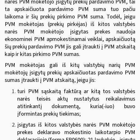
narės PVM mokėtojo įsigytų prekių pardavimo PVM, tai
ta apskaičiuota pardavimo PVM suma tuo pačiu
laikoma ir šių prekių pirkimo PVM suma. Todėl, jeigu
PVM mokėtojas (prekių pirkėjas) iš kitos valstybės
narės PVM mokėtojo įsigytas prekes naudoja
ekonominei PVM apmokestinamai veiklai, apskaičiuotą
šių prekių pardavimo PVM jis gali įtraukti į PVM atskaitą
kaip ir kitas pirkimo PVM sumas.
PVM mokėtojas gali iš kitų valstybių narių PVM
mokėtojų įsigytų prekių apskaičiuotas pardavimo PVM
sumas įtraukti į PVM atskaitą, jeigu jis:
turi PVM sąskaitą faktūrą ar kitą tos valstybės
narės teisės aktų nustatytus reikalavimus
atitinkantį dokumentą, kuria(-iuo) buvo
įformintas prekių tiekimas;
įsigytas iš kitos valstybės narės PVM mokėtojo
prekes deklaravo mokestinio laikotarpio PVM
deklaracijoje (forma FR0600): 21 laukelyje - įsigytų