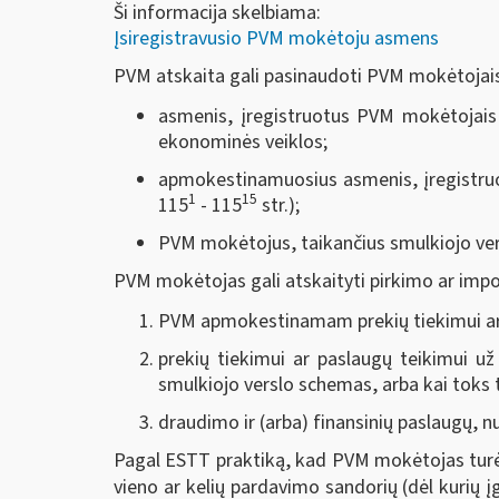
Ši informacija skelbiama:
Įsiregistravusio PVM mokėtoju asmens
PVM atskaita gali pasinaudoti PVM mokėtojais
asmenis, įregistruotus PVM mokėtojais ti
ekonominės veiklos;
apmokestinamuosius asmenis, įregistruo
1
15
115
- 115
str.);
PVM mokėtojus, taikančius smulkiojo ver
PVM mokėtojas gali atskaityti pirkimo ar impor
PVM apmokestinamam prekių tiekimui ar 
prekių tiekimui ar paslaugų teikimui už
smulkiojo verslo schemas, arba kai toks
draudimo ir (arba) finansinių paslaugų, n
Pagal ESTT praktiką, kad PVM mokėtojas turėtų
vieno ar kelių pardavimo sandorių (dėl kurių įg