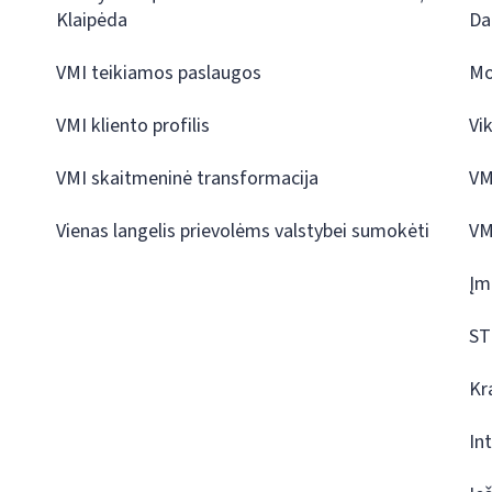
Klaipėda
Da
VMI teikiamos paslaugos
Mo
VMI kliento profilis
Vi
VMI skaitmeninė transformacija
VM
Vienas langelis prievolėms valstybei sumokėti
VM
Įm
ST
Kr
In