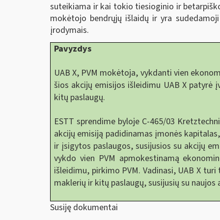
suteikiama ir kai tokio tiesioginio ir betarpiš
mokėtojo bendrųjų išlaidų ir yra sudedamoji 
įrodymais.
Pavyzdys
UAB X, PVM mokėtoja, vykdanti vien ekonominę
šios akcijų emisijos išleidimu UAB X patyrė įv
kitų paslaugų.
ESTT sprendime byloje C-465/03 Kretztechnik
akcijų emisiją padidinamas įmonės kapitalas
ir įsigytos paslaugos, susijusios su akcijų e
vykdo vien PVM apmokestinamą ekonominę vei
išleidimu, pirkimo PVM. Vadinasi, UAB X turi 
maklerių ir kitų paslaugų, susijusių su naujos
Susiję dokumentai