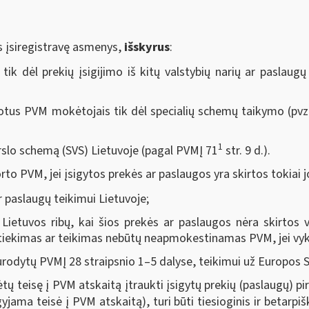
 įsiregistravę asmenys,
išskyrus
:
k dėl prekių įsigijimo iš kitų valstybių narių ar paslaugų į
tus PVM mokėtojais tik dėl specialių schemų taikymo (pvz.
1
slo schemą (SVS) Lietuvoje (pagal PVMĮ 71
str. 9 d.).
to PVM, jei įsigytos prekės ar paslaugos yra skirtos tokiai j
paslaugų teikimui Lietuvoje;
 Lietuvos ribų, kai šios prekės ar paslaugos nėra skirtos v
 tiekimas ar teikimas nebūtų neapmokestinamas PVM, jei vyk
urodytų PVMĮ 28 straipsnio 1–5 dalyse, teikimui už Europos S
 teisę į PVM atskaitą įtraukti įsigytų prekių (paslaugų) pir
yjama teisė į PVM atskaitą), turi būti tiesioginis ir betarpiš