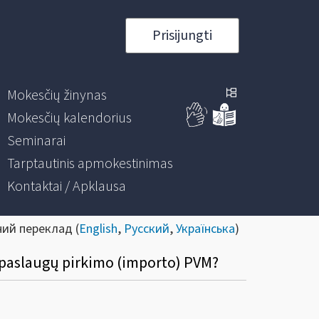
Prisijungti
Mokesčių žinynas
Mokesčių kalendorius
Seminarai
Tarptautinis apmokestinimas
Kontaktai / Apklausa
ний переклад (
English
,
Русский
,
Українська
)
ar paslaugų pirkimo (importo) PVM?