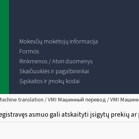
Mokesčių mokėtojų informacija
Formos
Rinkmenos / Atviri duomenys
Skaičiuoklės ir pagalbininkai
Sąskaitos ir įmokų kodai
Machine translation / VMI Машинный перевод / VMI Машин
egistravęs asmuo gali atskaityti įsigytų prekių 