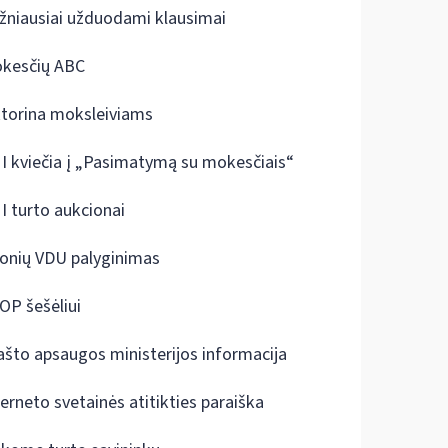
žniausiai užduodami klausimai
kesčių ABC
ktorina moksleiviams
I kviečia į „Pasimatymą su mokesčiais“
I turto aukcionai
onių VDU palyginimas
OP šešėliui
ašto apsaugos ministerijos informacija
terneto svetainės atitikties paraiška