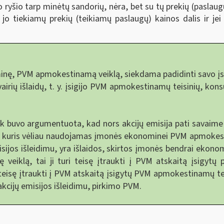
ko ryšio tarp minėtų sandorių, nėra, bet su tų prekių (paslaug
jo tiekiamų prekių (teikiamų paslaugų) kainos dalis ir jei
, PVM apmokestinamą veiklą, siekdama padidinti savo įstati
airių išlaidų, t. y. įsigijo PVM apmokestinamų teisinių, kons
 buvo argumentuota, kad nors akcijų emisija pati savaime n
, kuris vėliau naudojamas įmonės ekonominei PVM apmokestina
misijos išleidimu, yra išlaidos, skirtos įmonės bendrai ekonom
klą, tai ji turi teisę įtraukti į PVM atskaitą įsigytų pa
teisę įtraukti į PVM atskaitą įsigytų PVM apmokestinamų tei
 akcijų emisijos išleidimu, pirkimo PVM.