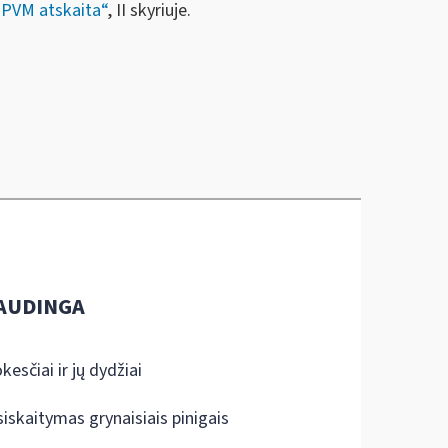
„
PVM atskaita“
, II skyriuje.
AUDINGA
kesčiai ir jų dydžiai
siskaitymas grynaisiais pinigais