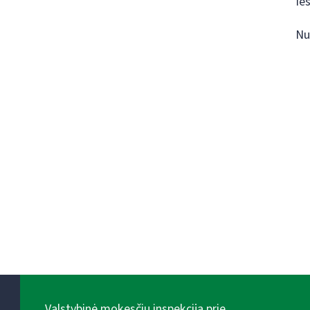
Ie
Nu
Valstybinė mokesčių inspekcija prie