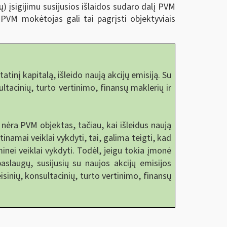
ų) įsigijimu susijusios išlaidos sudaro dalį PVM
 PVM mokėtojas gali tai pagrįsti objektyviais
nį kapitalą, išleido naują akcijų emisiją. Su
ultacinių, turto vertinimo, finansų maklerių ir
ėra PVM objektas, tačiau, kai išleidus naują
mai veiklai vykdyti, tai, galima teigti, kad
inei veiklai vykdyti. Todėl, jeigu tokia įmonė
slaugų, susijusių su naujos akcijų emisijos
sinių, konsultacinių, turto vertinimo, finansų