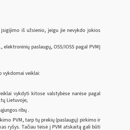
sigijimo iš užsienio, jeigu jie nevykdo jokios
, elektroninių paslaugų, OSS/IOSS pagal PVMĮ
o vykdomai veiklai:
eiklai vykdyti kitose valstybėse narėse pagal
tų Lietuvoje;
ąjungos ribų .
kimo PVM, tarp tų prekių (paslaugų) pirkimo ir
kas ryšys. Tačiau teisė į PVM atskaitą gali būti