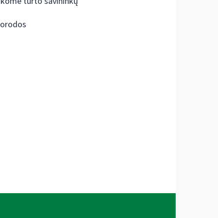
škome turto savininkų
orodos