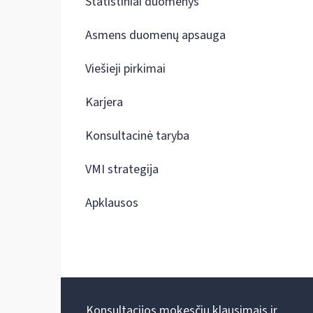
Statistiniai duomenys
Asmens duomenų apsauga
Viešieji pirkimai
Karjera
Konsultacinė taryba
VMI strategija
Apklausos
Konsultacijos mokesčių klausimais ir