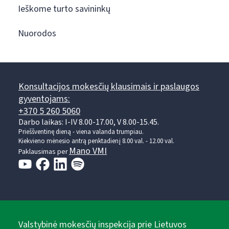
Ieškome turto savininkų
Nuorodos
Konsultacijos mokesčių klausimais ir paslaugos
gyventojams:
+370 5 260 5060
Darbo laikas: I-IV 8.00-17.00, V 8.00-15.45.
Prieššventinę dieną - viena valanda trumpiau.
Kiekvieno mėnesio antrą penktadienį 8.00 val. - 12.00 val.
Mano VMI
Paklausimas per
Valstybinė mokesčių inspekcija prie Lietuvos