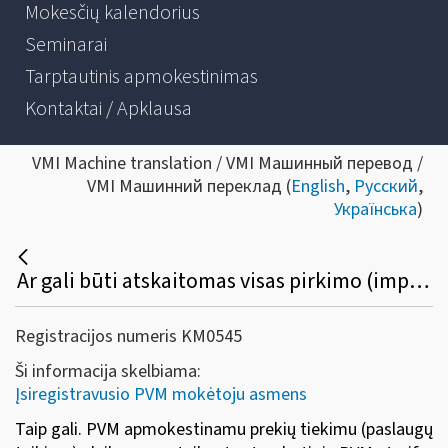
Mokesčių kalendorius
Seminarai
Tarptautinis apmokestinimas
Kontaktai / Apklausa
VMI Machine translation / VMI Машинный перевод /
VMI Машинний переклад (
English
,
Русский
,
Українська
)
Ar gali būti atskaitomas visas pirkimo (importo) PVM įsigytų prekių (paslaugų), skirtų prekių tiekimui (paslaugų teikimui) apmokestinamų PVM, taikant ne tik standartinį bet ir lengvatinį ar 0 proc. dydžio PVM tarifą?
Registracijos numeris KM0545
Ši informacija skelbiama:
Įsiregistravusio PVM mokėtoju asmens
Taip gali. PVM apmokestinamu prekių tiekimu (paslaugų