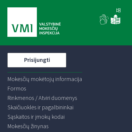
Prisijungti
Mokesčių mokėtojų informacija
Formos
Rinkmenos / Atviri duomenys
Skaičiuoklės ir pagalbininkai
Sąskaitos ir įmokų kodai
Mokesčių žinynas