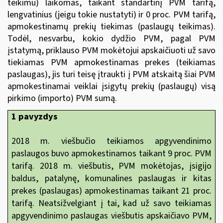
teikimu) laikomas, taikant standartinį PVM tarifą,
lengvatinius (jeigu tokie nustatyti) ir 0 proc. PVM tarifą,
apmokestinamų prekių tiekimas (paslaugų teikimas).
Todėl, nesvarbu, kokio dydžio PVM, pagal PVM
įstatymą, priklauso PVM mokėtojui apskaičiuoti už savo
tiekiamas PVM apmokestinamas prekes (teikiamas
paslaugas), jis turi teisę įtraukti į PVM atskaitą šiai PVM
apmokestinamai veiklai įsigytų prekių (paslaugų) visą
pirkimo (importo) PVM sumą.
1 pavyzdys
2018 m. viešbučio teikiamos apgyvendinimo
paslaugos buvo apmokestinamos taikant 9 proc. PVM
tarifą. 2018 m. viešbutis, PVM mokėtojas, įsigijo
baldus, patalynę, komunalines paslaugas ir kitas
prekes (paslaugas) apmokestinamas taikant 21 proc.
tarifą. Neatsižvelgiant į tai, kad už savo teikiamas
apgyvendinimo paslaugas viešbutis apskaičiavo PVM,