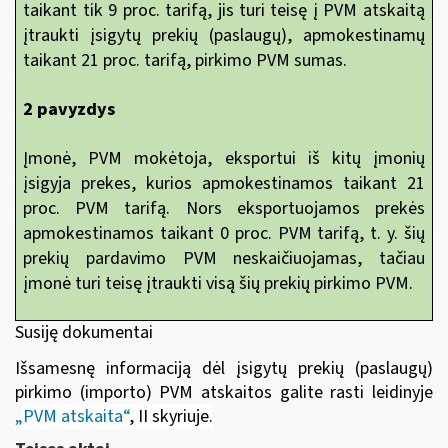
taikant tik 9 proc. tarifą, jis turi teisę į PVM atskaitą
įtraukti įsigytų prekių (paslaugų), apmokestinamų
taikant 21 proc. tarifą, pirkimo PVM sumas.
2 pavyzdys
Įmonė, PVM mokėtoja, eksportui iš kitų įmonių
įsigyja prekes, kurios apmokestinamos taikant 21
proc. PVM tarifą. Nors eksportuojamos prekės
apmokestinamos taikant 0 proc. PVM tarifą, t. y. šių
prekių pardavimo PVM neskaičiuojamas, tačiau
įmonė turi teisę įtraukti visą šių prekių pirkimo PVM.
Susiję dokumentai
Išsamesnę informaciją dėl įsigytų prekių (paslaugų)
pirkimo (importo) PVM atskaitos galite rasti leidinyje
„
PVM atskaita“
, II skyriuje
.