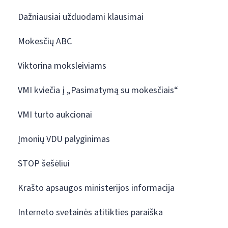
Dažniausiai užduodami klausimai
Mokesčių ABC
Viktorina moksleiviams
VMI kviečia į „Pasimatymą su mokesčiais“
VMI turto aukcionai
Įmonių VDU palyginimas
STOP šešėliui
Krašto apsaugos ministerijos informacija
Interneto svetainės atitikties paraiška