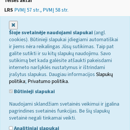
Teises aktai
LRS
PVMĮ 57 str., PVMĮ 58 str.
Uždaryti
Šioje svetainėje naudojami slapukai
(angl.
cookies). Būtinieji slapukai įdiegiami automatiškai
ir jiems nėra reikalingas Jūsų sutikimas. Taip pat
galite sutikti ir su kitų slapukų naudojimu. Savo
sutikimą bet kada galėsite atšaukti pakeisdami
interneto naršyklės nustatymus ir ištrindami
įrašytus slapukus. Daugiau informacijos
Slapukų
politika
;
Privatumo politika.
Būtinieji slapukai
Naudojami sklandžiam svetainės veikimui ir įgalina
pagrindines svetainės funkcijas. Be šių slapukų
svetainė negali tinkamai veikti.
Analitiniai slapukai