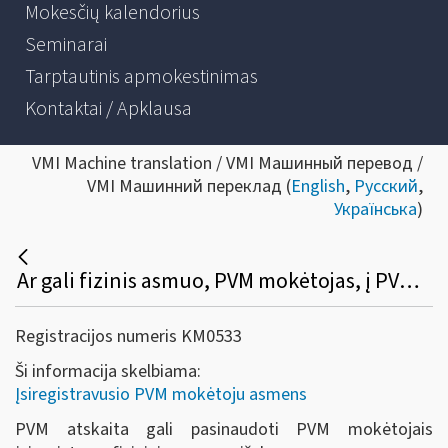
Mokesčių kalendorius
Seminarai
Tarptautinis apmokestinimas
Kontaktai / Apklausa
VMI Machine translation / VMI Машинный перевод /
VMI Машинний переклад (
English
,
Русский
,
Українська
)
Ar gali fizinis asmuo, PVM mokėtojas, į PVM atskaitą įtraukti įsigytų prekių (paslaugų), skirtų PVM apmokestinamai veiklai vykdyti, pirkimo (importo) PVM?
Registracijos numeris KM0533
Ši informacija skelbiama:
Įsiregistravusio PVM mokėtoju asmens
PVM atskaita gali pasinaudoti PVM mokėtojais