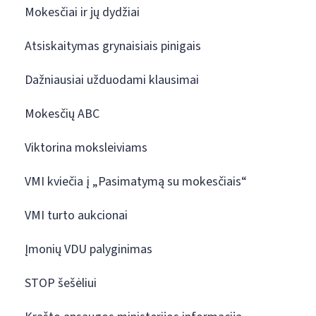
Mokesčiai ir jų dydžiai
Atsiskaitymas grynaisiais pinigais
Dažniausiai užduodami klausimai
Mokesčių ABC
Viktorina moksleiviams
VMI kviečia į „Pasimatymą su mokesčiais“
VMI turto aukcionai
Įmonių VDU palyginimas
STOP šešėliui