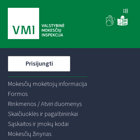
Prisijungti
Mokesčių mokėtojų informacija
Formos
Rinkmenos / Atviri duomenys
Skaičiuoklės ir pagalbininkai
Sąskaitos ir įmokų kodai
Mokesčių žinynas