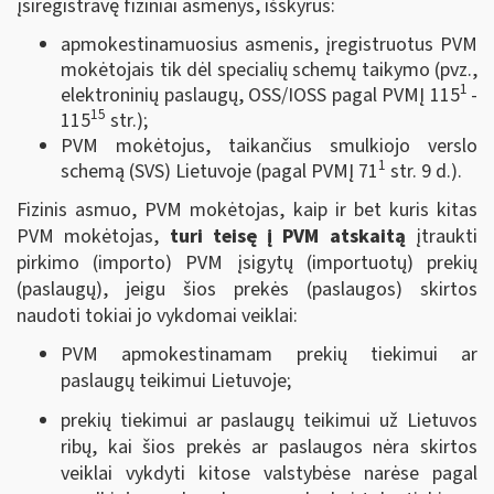
įsiregistravę fiziniai asmenys, išskyrus:
apmokestinamuosius asmenis, įregistruotus PVM
mokėtojais tik dėl specialių schemų taikymo (pvz.,
1
elektroninių paslaugų, OSS/IOSS pagal PVMĮ 115
-
15
115
str.);
PVM mokėtojus, taikančius smulkiojo verslo
1
schemą (SVS) Lietuvoje (pagal PVMĮ 71
str. 9 d.).
Fizinis asmuo, PVM mokėtojas, kaip ir bet kuris kitas
PVM mokėtojas,
turi teisę į PVM atskaitą
įtraukti
pirkimo (importo) PVM įsigytų (importuotų) prekių
(paslaugų), jeigu šios prekės (paslaugos) skirtos
naudoti tokiai jo vykdomai veiklai:
PVM apmokestinamam prekių tiekimui ar
paslaugų teikimui Lietuvoje;
prekių tiekimui ar paslaugų teikimui už Lietuvos
ribų, kai šios prekės ar paslaugos nėra skirtos
veiklai vykdyti kitose valstybėse narėse pagal