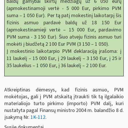
baldų gamybai skirtų medžiagų už 6 050 eurų
(apmokestinamoji vertė - 5 000 Eur, pirkimo PVM
suma – 1 050 Eur). Per tą patį mokestinį laikotarpį šis
fizinis asmuo pardavė baldų už 18 150 Eur
(apmokestinamieji vertė – 15 000 Eur, pardavimo
PVM suma - 3 150 Eur). Šiuo atveju fizinis asmuo turi
mokėti į biudžetą 2 100 Eur PVM (3 150 – 1 050).
Į mokestinio laikotarpio PVM deklaraciją įrašoma: į
11 laukelį – 15 000 Eur, į 29 laukelį – 3 150 Eur, į 25 ir
35 laukelius – 1 050 Eur, į 36 laukelį – 2 100 Eur.
Atkreiptinas dėmesys, kad fizinis asmuo, PVM
mokėtojas, gali į PVM atskaitą įtraukti tik tą ilgalaikio
materialiojo turto pirkimo (importo) PVM dalį, kuri
nustatyta pagal Finansų ministro 2004 m. balandžio 8 d.
įsakymą Nr.
1K-112
.
Susiję dokumentai