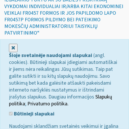
VYKDOMAI INDIVIDUALIAI IR/ARBA KITAI EKONOMINEI
VEIKLAI FR0457 FORMOS IR JOS PAPILDOMO LAPO
FR0457P FORMOS PILDYMO BEI PATEIKIMO
MOKESČIŲ ADMINISTRATORIUI TAISYKLIŲ
PATVIRTINIMO“
Uždaryti
Šioje svetainėje naudojami slapukai
(angl.
cookies). Būtinieji slapukai įdiegiami automatiškai
ir jiems nėra reikalingas Jūsų sutikimas. Taip pat
galite sutikti ir su kitų slapukų naudojimu. Savo
sutikimą bet kada galėsite atšaukti pakeisdami
interneto naršyklės nustatymus ir ištrindami
įrašytus slapukus. Daugiau informacijos
Slapukų
politika
;
Privatumo politika.
Būtinieji slapukai
Naudojami sklandžiam svetainės veikimui ir įgalina