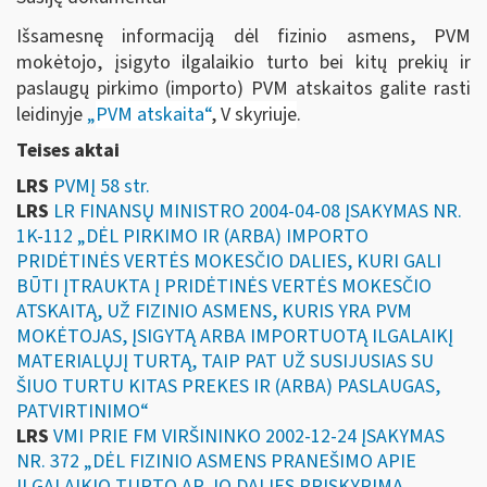
Išsamesnę informaciją dėl fizinio asmens, PVM
mokėtojo, įsigyto ilgalaikio turto bei kitų prekių ir
paslaugų pirkimo (importo) PVM atskaitos galite rasti
leidinyje
„
PVM atskaita“
, V skyriuje
.
Teises aktai
LRS
PVMĮ 58 str.
LRS
LR FINANSŲ MINISTRO 2004-04-08 ĮSAKYMAS NR.
1K-112 „DĖL PIRKIMO IR (ARBA) IMPORTO
PRIDĖTINĖS VERTĖS MOKESČIO DALIES, KURI GALI
BŪTI ĮTRAUKTA Į PRIDĖTINĖS VERTĖS MOKESČIO
ATSKAITĄ, UŽ FIZINIO ASMENS, KURIS YRA PVM
MOKĖTOJAS, ĮSIGYTĄ ARBA IMPORTUOTĄ ILGALAIKĮ
MATERIALŲJĮ TURTĄ, TAIP PAT UŽ SUSIJUSIAS SU
ŠIUO TURTU KITAS PREKES IR (ARBA) PASLAUGAS,
PATVIRTINIMO“
LRS
VMI PRIE FM VIRŠININKO 2002-12-24 ĮSAKYMAS
NR. 372 „DĖL FIZINIO ASMENS PRANEŠIMO APIE
ILGALAIKIO TURTO AR JO DALIES PRISKYRIMĄ