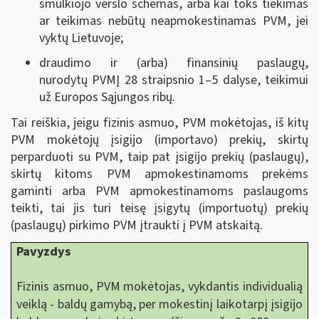
smulkiojo verslo schemas, arba kai toks tiekimas
ar teikimas nebūtų neapmokestinamas PVM, jei
vyktų Lietuvoje;
draudimo ir (arba) finansinių paslaugų,
nurodytų PVMĮ 28 straipsnio 1–5 dalyse, teikimui
už Europos Sąjungos ribų.
Tai reiškia, jeigu fizinis asmuo, PVM mokėtojas, iš kitų
PVM mokėtojų įsigijo (importavo) prekių, skirtų
perparduoti su PVM, taip pat įsigijo prekių (paslaugų),
skirtų kitoms PVM apmokestinamoms prekėms
gaminti arba PVM apmokestinamoms paslaugoms
teikti, tai jis turi teisę įsigytų (importuotų) prekių
(paslaugų) pirkimo PVM įtraukti į PVM atskaitą.
Pavyzdys
Fizinis asmuo, PVM mokėtojas, vykdantis individualią
veiklą - baldų gamybą, per mokestinį laikotarpį įsigijo