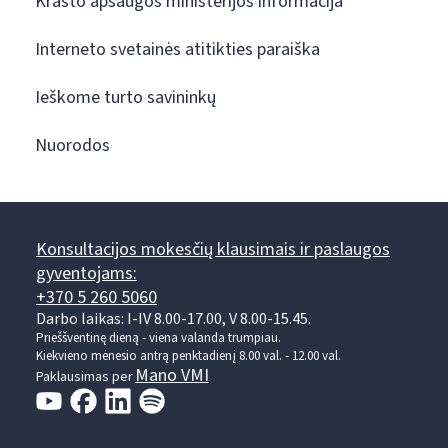
Krašto apsaugos ministerijos informacija
Interneto svetainės atitikties paraiška
Ieškome turto savininkų
Nuorodos
Konsultacijos mokesčių klausimais ir paslaugos
gyventojams:
+370 5 260 5060
Darbo laikas: I-IV 8.00-17.00, V 8.00-15.45.
Prieššventinę dieną - viena valanda trumpiau.
Kiekvieno mėnesio antrą penktadienį 8.00 val. - 12.00 val.
Mano VMI
Paklausimas per