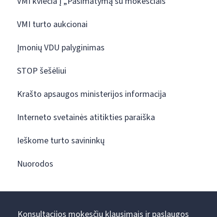
VMI kviečia į „Pasimatymą su mokesčiais“
VMI turto aukcionai
Įmonių VDU palyginimas
STOP šešėliui
Krašto apsaugos ministerijos informacija
Interneto svetainės atitikties paraiška
Ieškome turto savininkų
Nuorodos
Konsultacijos mokesčių klausimais ir paslaugos