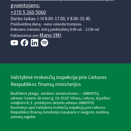
gyventojams:
+370 5 260 5060
Darbo laikas: I-IV 8.00-17.00, V 8.00-15.45.
Prieššventinę dieną - viena valanda trumpiau.
Kiekvieno mėnesio antrą penktadienį 8.00 val. - 12.00 val.
Mano VMI
Paklausimas per
Valstybinė mokesčių inspekcija prie Lietuvos
Respublikos finansų ministerijos
Biudžetinė įstaiga. Juridinio asmens kodas — 188659752,
adresas: Vasario 16-osios g. 14, 01107 Vilnius, Lietuva, el.paštas:
vmi@vmi.lt
, E. pristatymo dėžutės adresas 188659752
Duomenys apie Valstybinę mokesčių inspekciją prie Lietuvos
Respublikos finansų ministerijos kaupiami ir saugomi Juridinių
asmenų registre