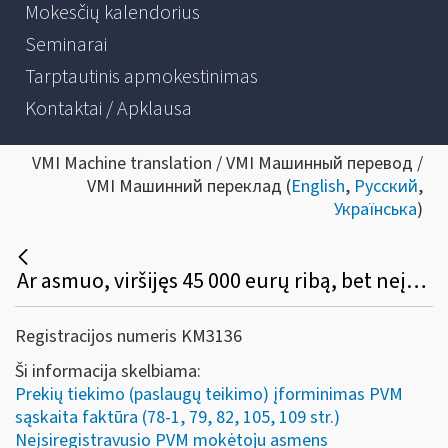
Mokesčių kalendorius
Seminarai
Tarptautinis apmokestinimas
Kontaktai / Apklausa
VMI Machine translation / VMI Машинный перевод /
VMI Машинний переклад (
English
,
Русский
,
Українська
)
Ar asmuo, viršijęs 45 000 eurų ribą, bet neįsiregistravęs PVM mokėtoju, gali (privalo) apskaitos dokumente išskirti PVM, o pirkėjas turi teisę tokį PVM atskaityti įprasta tvarka?
Registracijos numeris KM3136
Ši informacija skelbiama:
Prekių tiekimo (paslaugų teikimo) įforminimas PVM
sąskaita faktūra (78-1, 79, 82, 105, 109 str.)
Neįsiregistravusio PVM mokėtoju asmens