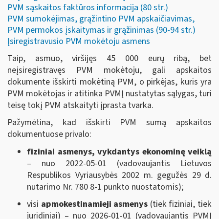
PVM sąskaitos faktūros informacija (80 str.)
PVM sumokėjimas, grąžintino PVM apskaičiavimas,
PVM permokos įskaitymas ir grąžinimas (90-94 str.)
Įsiregistravusio PVM mokėtoju asmens
Taip, asmuo, viršijęs 45 000 eurų ribą, bet
neįsiregistravęs PVM mokėtoju, gali apskaitos
dokumente išskirti mokėtiną PVM, o pirkėjas, kuris yra
PVM mokėtojas ir atitinka PVMĮ nustatytas sąlygas, turi
teisę tokį PVM atskaityti įprasta tvarka.
Pažymėtina, kad išskirti PVM sumą apskaitos
dokumentuose privalo:
fiziniai asmenys, vykdantys ekonominę veiklą
– nuo 2022-05-01 (vadovaujantis Lietuvos
Respublikos Vyriausybės 2002 m. gegužės 29 d.
nutarimo Nr. 780 8-1 punkto nuostatomis);
visi
apmokestinamieji asmenys
(tiek fiziniai, tiek
juridiniai) – nuo 2026-01-01 (vadovaujantis PVMĮ