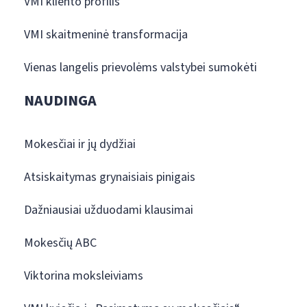
VMI kliento profilis
VMI skaitmeninė transformacija
Vienas langelis prievolėms valstybei sumokėti
NAUDINGA
Mokesčiai ir jų dydžiai
Atsiskaitymas grynaisiais pinigais
Dažniausiai užduodami klausimai
Mokesčių ABC
Viktorina moksleiviams