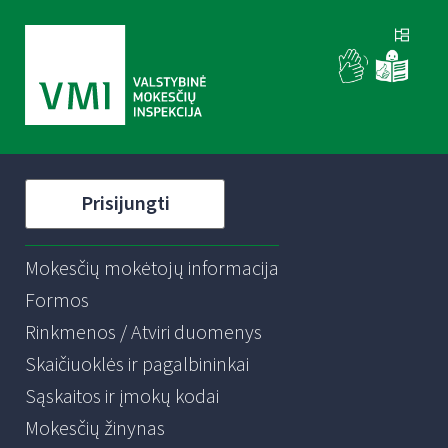
Prisijungti
Mokesčių mokėtojų informacija
Formos
Rinkmenos / Atviri duomenys
Skaičiuoklės ir pagalbininkai
Sąskaitos ir įmokų kodai
Mokesčių žinynas