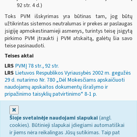
92 str. 4 d.)
Toks PVM išskyrimas yra būtinas tam, jog būtų
užtikrintas sistemos neutralumas ir prekes ar paslaugas
įsigiję apmokestinamieji asmenys, turintys teisę įsigytą
pirkimo PVM įtraukti į PVM atskaitą, galėtų šia savo
teise pasinaudoti.
Teises aktai
LRS
PVMĮ 78 str., 92 str.
LRS
Lietuvos Respublikos Vyriausybės 2002 m. gegužės
29 d. nutarimo Nr. 780 „Dėl Mokesčiams apskaičiuoti
naudojamų apskaitos dokumentų išrašymo ir
pripažinimo taisyklių patvirtinimo“ 8-1 p.
Uždaryti
Šioje svetainėje naudojami slapukai
(angl.
cookies). Būtinieji slapukai įdiegiami automatiškai
ir jiems nėra reikalingas Jūsų sutikimas. Taip pat