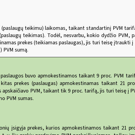
aslaugų teikimu) laikomas, taikant standartinį PVM tarifą, 
(paslaugų teikimas). Todėl, nesvarbu, kokio dydžio PVM, 
amas prekes (teikiamas paslaugas), jis turi teisę įtraukti 
to) PVM sumą.
paslaugos buvo apmokestinamos taikant 9 proc. PVM tarifą
 kitas prekes (paslaugas) apmokestinamas taikant 21 proc.
skaičiavo PVM, taikant tik 9 proc. tarifą, jis turi teisę į P
kimo PVM sumas.
onių įsigyja prekes, kurios apmokestinamos taikant 21 pr