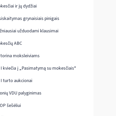
kesčiai ir jų dydžiai
siskaitymas grynaisiais pinigais
žniausiai užduodami klausimai
kesčių ABC
ktorina moksleiviams
I kviečia į „Pasimatymą su mokesčiais“
I turto aukcionai
onių VDU palyginimas
OP šešėliui