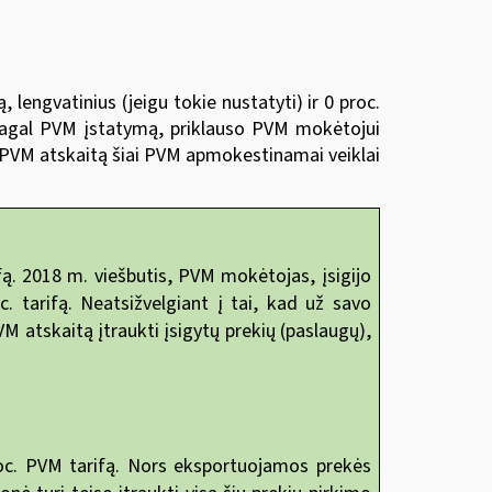
lengvatinius (jeigu tokie nustatyti) ir 0 proc.
pagal PVM įstatymą, priklauso PVM mokėtojui
į PVM atskaitą šiai PVM apmokestinamai veiklai
. 2018 m. viešbutis, PVM mokėtojas, įsigijo
 tarifą. Neatsižvelgiant į tai, kad už savo
VM atskaitą įtraukti įsigytų prekių (paslaugų),
oc. PVM tarifą. Nors eksportuojamos prekės