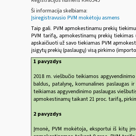
Registracijos numeris KM0545
Ši informacija skelbiama:
Įsiregistravusio PVM mokėtoju asmens
Taip gali. PVM apmokestinamu prekių tiekimu (p
PVM tarifą, apmokestinamų prekių tiekimas 
apskaičiuoti už savo tiekiamas PVM apmokestin
įsigytų prekių (paslaugų) visą pirkimo (impor
1 pavyzdys
2018 m. viešbučio teikiamos apgyvendinimo 
baldus, patalynę, komunalines paslaugas ir
teikiamas apgyvendinimo paslaugas viešbutis ap
apmokestinamų taikant 21 proc. tarifą, pir
2 pavyzdys
Įmonė, PVM mokėtoja, eksportui iš kitų įm