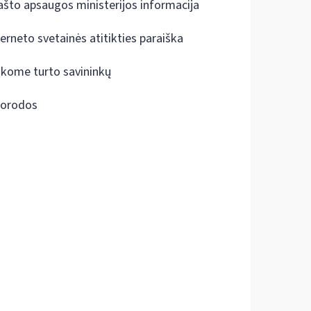
ašto apsaugos ministerijos informacija
terneto svetainės atitikties paraiška
škome turto savininkų
orodos