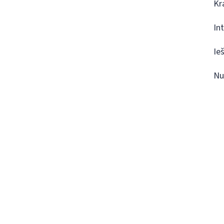
Kr
In
Ie
Nu