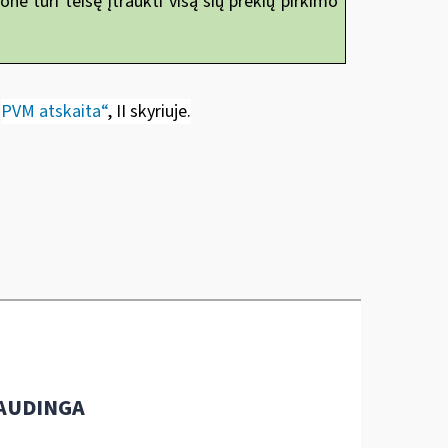
ė turi teisę įtraukti visą šių prekių pirkimo
„
PVM atskaita“
, II skyriuje
.
AUDINGA