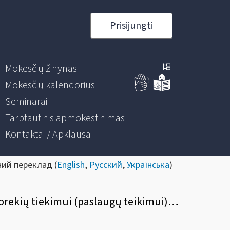
Prisijungti
Mokesčių žinynas
Mokesčių kalendorius
Seminarai
Tarptautinis apmokestinimas
Kontaktai / Apklausa
ний переклад (
English
,
Русский
,
Українська
)
Ar gali būti atskaitomas visas pirkimo (importo) PVM įsigytų prekių (paslaugų), skirtų prekių tiekimui (paslaugų teikimui) apmokestinamų PVM, taikant ne tik standartinį bet ir lengvatinį ar 0 proc. dydžio PVM tarifą?