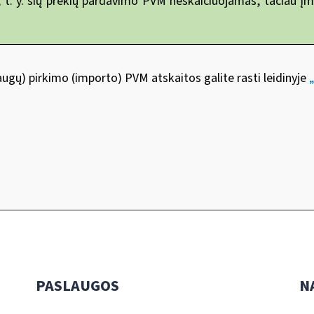
. y. šių prekių pardavimo PVM neskaičiuojamas, tačiau įmon
augų) pirkimo (importo) PVM atskaitos galite rasti leidinyje
PASLAUGOS
N