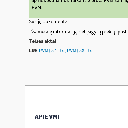
apmokestinamos taikant 0 proc. PVM tarifą, t
PVM.
Susiję dokumentai
Išsamesnę informaciją dėl įsigytų prekių (pasl
Teises aktai
LRS
PVMĮ 57 str., PVMĮ 58 str.
APIE VMI