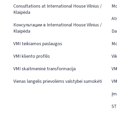
Consultations at International House Vilnius /
Mo
Klaipėda
At
Консультации в International House Vilnius /
Klaipėda
Da
VMI teikiamos paslaugos
Mo
VMI kliento profilis
Vi
VMI skaitmeninė transformacija
VM
Vienas langelis prievolėms valstybei sumokėti
VM
Įm
ST