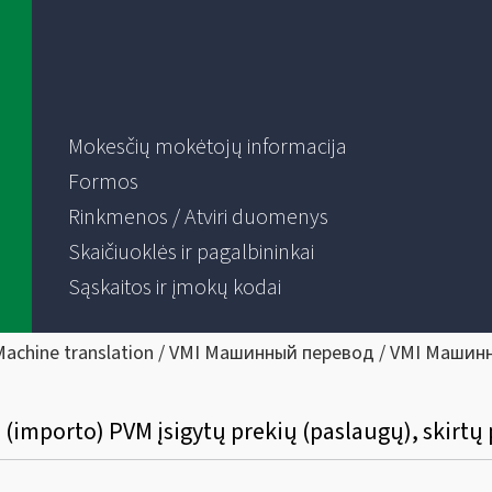
Mokesčių mokėtojų informacija
Formos
Rinkmenos / Atviri duomenys
Skaičiuoklės ir pagalbininkai
Sąskaitos ir įmokų kodai
Machine translation / VMI Машинный перевод / VMI Машин