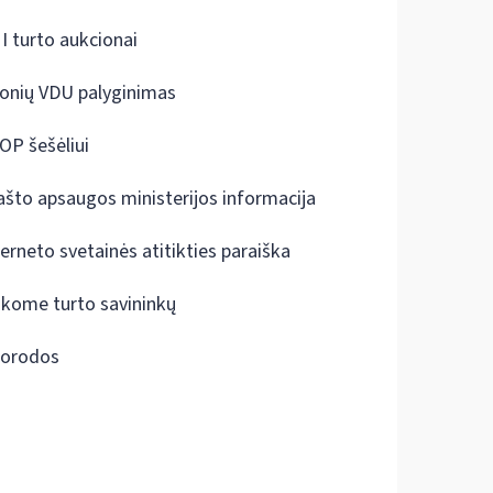
I turto aukcionai
onių VDU palyginimas
OP šešėliui
ašto apsaugos ministerijos informacija
terneto svetainės atitikties paraiška
škome turto savininkų
orodos