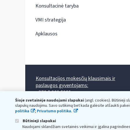
Konsultacinė taryba
VMI strategija
Apklausos
Konsultacijos mokesčių klausimais ir
paslaugos gyventojams:
+370 5 260 5060
Darbo laikas: I-IV 8.00-17.00, V 8.00-15.45.
Šioje svetainėje naudojami slapukai
(angl. cookies). Būtinieji s
Prieššventinę dieną - viena valanda trumpiau.
slapukų naudojimu. Savo sutikimą bet kada galėsite atšaukti pakei
Kiekvieno mėnesio antrą penktadienį 8.00 val. - 12.00 val.
politika
;
Privatumo politika.
Mano VMI
Paklausimas per
Būtinieji slapukai
Naudojami sklandžiam svetainės veikimui ir įgalina pagrindine