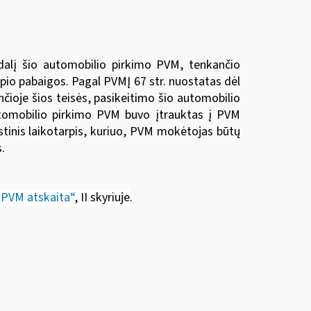
 dalį šio automobilio pirkimo PVM, tenkančio
pio pabaigos. Pagal PVMĮ 67 str. nuostatas dėl
čioje šios teisės, pasikeitimo šio automobilio
automobilio pirkimo PVM buvo įtrauktas į PVM
stinis laikotarpis, kuriuo, PVM mokėtojas būtų
.
„
PVM atskaita“
, II skyriuje
.