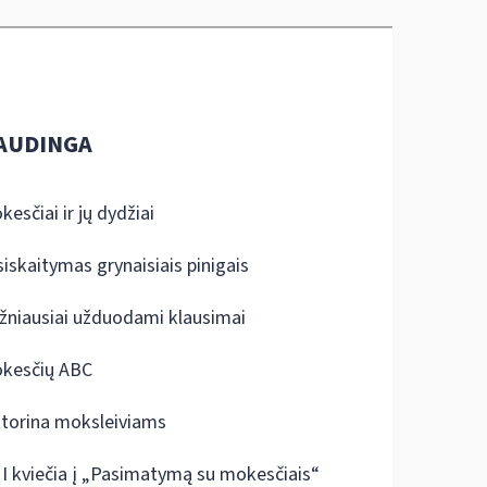
AUDINGA
kesčiai ir jų dydžiai
siskaitymas grynaisiais pinigais
žniausiai užduodami klausimai
kesčių ABC
ktorina moksleiviams
I kviečia į „Pasimatymą su mokesčiais“