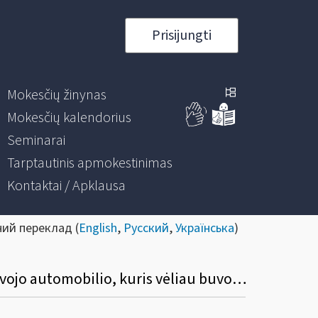
Prisijungti
Mokesčių žinynas
Mokesčių kalendorius
Seminarai
Tarptautinis apmokestinimas
Kontaktai / Apklausa
ний переклад (
English
,
Русский
,
Українська
)
Ar gali būti atskaitomas pirkimo PVM nuo PVM mokėtojo savo reikmėms naudoto lengvojo automobilio, kuris vėliau buvo patiektas į kitą valstybę narę (arba eksportuoto)?