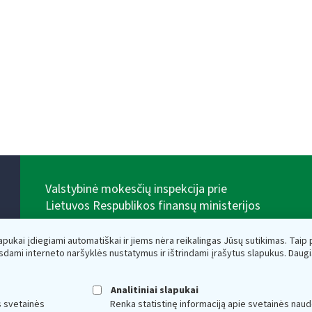
Valstybinė mokesčių inspekcija prie
Lietuvos Respublikos finansų ministerijos
Biudžetinė įstaiga. Juridinio asmens kodas — 188659752,
adresas: Vasario 16-osios g. 14, 01107 Vilnius, Lietuva,
lapukai įdiegiami automatiškai ir jiems nėra reikalingas Jūsų sutikimas. Taip pa
el.paštas:
vmi@vmi.lt
, E. pristatymo dėžutės adresas
sdami interneto naršyklės nustatymus ir ištrindami įrašytus slapukus. Daug
188659752
Duomenys apie Valstybinę mokesčių inspekciją prie
Lietuvos Respublikos finansų ministerijos kaupiami ir
Analitiniai slapukai
saugomi Juridinių asmenų registre
s svetainės
Renka statistinę informaciją apie svetainės naud