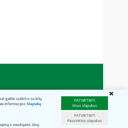
Uždar
t galite sutikti ir su kitų
PATVIRTINTI
iau informacijos
Slapukų
Visus slapukus
PATVIRTINTI
Pasirinktus slapukus
ojimą ir naudojami Jūsų