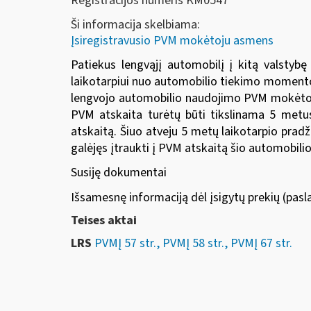
Registracijos numeris KM0547
Ši informacija skelbiama:
Įsiregistravusio PVM mokėtoju asmens
Patiekus lengvąjį automobilį į kitą valstyb
laikotarpiui nuo automobilio tiekimo momento 
lengvojo automobilio naudojimo PVM mokėtojo v
PVM atskaita turėtų būti tikslinama 5 metus
atskaitą. Šiuo atveju 5 metų laikotarpio prad
galėjęs įtraukti į PVM atskaitą šio automobil
Susiję dokumentai
Išsamesnę informaciją dėl įsigytų prekių (pasl
Teises aktai
LRS
PVMĮ 57 str., PVMĮ 58 str., PVMĮ 67 str.