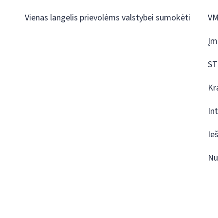
Vienas langelis prievolėms valstybei sumokėti
VM
Įm
ST
Kr
In
Ie
Nu