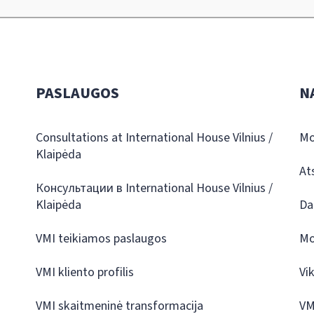
PASLAUGOS
N
Consultations at International House Vilnius /
Mo
Klaipėda
At
Консультации в International House Vilnius /
Klaipėda
Da
VMI teikiamos paslaugos
Mo
VMI kliento profilis
Vi
VMI skaitmeninė transformacija
VM