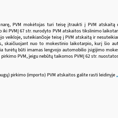
ę narę, PVM mokėtojas turi teisę įtraukti į PVM atskaitą
iki PVMĮ 67 str. nurodyto PVM atskaitos tikslinimo laikotar
eikloje, suteikiančioje teisę į PVM atskaitą ir nesuteikian
, skaičiuojant nuo to mokestinio laikotarpio, kurį šio 
žia turėtų būti imamas lengvojo automobilio įsigijimo moke
io pirkimo PVM, jeigu nebūtų taikomos PVMĮ 62 str. nuostatos
augų) pirkimo (importo) PVM atskaitos galite rasti leidinyje