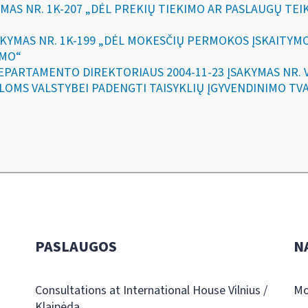
YMAS NR. 1K-207 „DĖL PREKIŲ TIEKIMO AR PASLAUGŲ TE
ĮSAKYMAS NR. 1K-199 „DĖL MOKESČIŲ PERMOKOS ĮSKAITY
IMO“
 DEPARTAMENTO DIREKTORIAUS 2004-11-23 ĮSAKYMAS NR.
LOMS VALSTYBEI PADENGTI TAISYKLIŲ ĮGYVENDINIMO TV
PASLAUGOS
N
Consultations at International House Vilnius /
Mo
Klaipėda