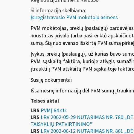
Registracijos numeris KM0556
Ši informacija skelbiama:
Įsiregistravusio PVM mokėtoju asmens
PVM mokėtojas, prekių (paslaugų) pardavėjas, 
nuostatas privalo (arba pasirenka) apskaičiuoti
sumą. Šią nuo avanso išskirtą PVM sumą pirkėja
Įvykus prekių (paslaugų), už kurias buvo sumo
PVM sąskaitą faktūrą, kurioje atlygis sumažin
įtraukti į PVM atskaitą PVM sąskaitoje faktū
Susiję dokumentai
Išsamesnę informaciją dėl PVM sumų įtraukimo 
Teises aktai
LRS
PVMĮ 64 str.
LRS
LRV 2002-05-29 NUTARIMAS NR. 780 
TAISYKLIŲ PATVIRTINIMO“
LRS
LRV 2002-06-12 NUTARIMAS NR. 861 „