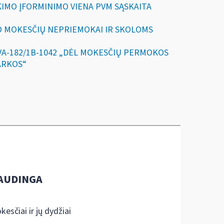
IKIMO ĮFORMINIMO VIENA PVM SĄSKAITA
MO MOKESČIŲ NEPRIEMOKAI IR SKOLOMS
 VA-182/1B-1042 „DĖL MOKESČIŲ PERMOKOS
ARKOS“
AUDINGA
kesčiai ir jų dydžiai