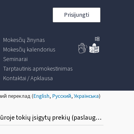
Prisijungti
Mokesčių žinynas
Mokesčių kalendorius
Seminarai
Tarptautinis apmokestinimas
Kontaktai / Apklausa
ний переклад (
English
,
Русский
,
Українська
)
Kokia tvarka į PVM atskaitą įtraukiama pirkimo PVM suma, išskirta PVM sąskaitoje faktūroje tokių įsigytų prekių (paslaugų), už kurias buvo sumokėtas avansas ir įtraukta į PVM atskaitą nuo jo apskaičiuota PVM suma?