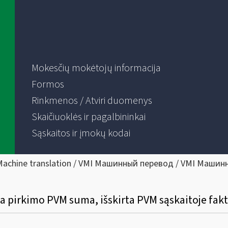
Mokesčių mokėtojų informacija
Formos
Rinkmenos / Atviri duomenys
Skaičiuoklės ir pagalbininkai
Sąskaitos ir įmokų kodai
Machine translation / VMI Машинный перевод / VMI Машин