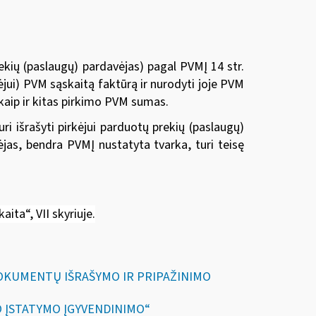
ekių (paslaugų) pardavėjas) pagal PVMĮ 14 str.
vėjui) PVM sąskaitą faktūrą ir nurodyti joje PVM
kaip ir kitas pirkimo PVM sumas.
i išrašyti pirkėjui parduotų prekių (paslaugų)
ėjas, bendra PVMĮ nustatyta tvarka, turi teisę
kaita“
, VII skyriuje.
DOKUMENTŲ IŠRAŠYMO IR PRIPAŽINIMO
O ĮSTATYMO ĮGYVENDINIMO“