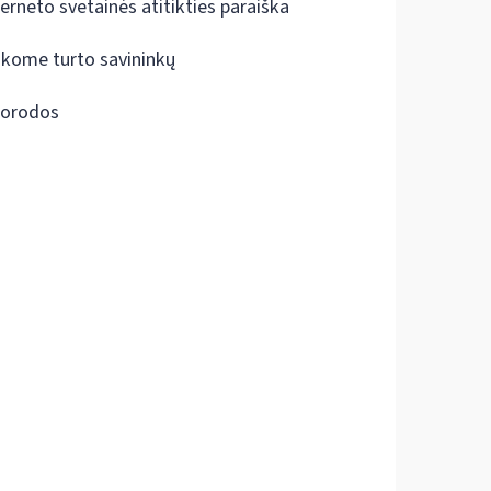
terneto svetainės atitikties paraiška
škome turto savininkų
orodos