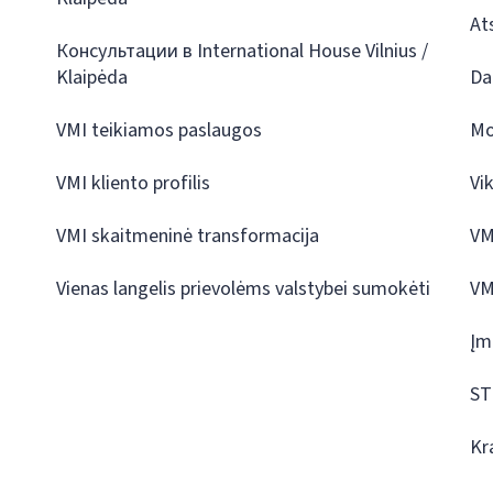
At
Консультации в International House Vilnius /
Klaipėda
Da
VMI teikiamos paslaugos
Mo
VMI kliento profilis
Vi
VMI skaitmeninė transformacija
VM
Vienas langelis prievolėms valstybei sumokėti
VM
Įm
ST
Kr