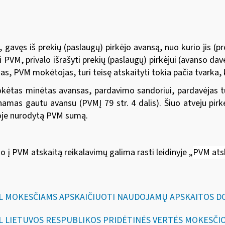
gavęs iš prekių (paslaugų) pirkėjo avansą, nuo kurio jis (pr
 PVM, privalo išrašyti prekių (paslaugų) pirkėjui (avanso da
s, PVM mokėtojas, turi teisę atskaityti tokia pačia tvarka, 
kėtas minėtas avansas, pardavimo sandoriui, pardavėjas tur
amas gautu avansu (PVMĮ 79 str. 4 dalis). Šiuo atveju pirk
roje nurodytą PVM sumą.
į PVM atskaitą reikalavimų galima rasti leidinyje
„
PVM ats
„DĖL MOKESČIAMS APSKAIČIUOTI NAUDOJAMŲ APSKAITOS 
DĖL LIETUVOS RESPUBLIKOS PRIDĖTINĖS VERTĖS MOKESČI