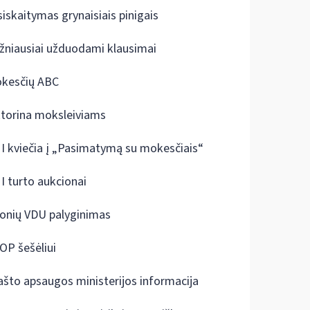
siskaitymas grynaisiais pinigais
žniausiai užduodami klausimai
kesčių ABC
ktorina moksleiviams
I kviečia į „Pasimatymą su mokesčiais“
I turto aukcionai
onių VDU palyginimas
OP šešėliui
ašto apsaugos ministerijos informacija