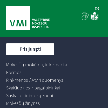
Prisijungti
Mokesčių mokėtojų informacija
Formos
Rinkmenos / Atviri duomenys
Skaičiuoklės ir pagalbininkai
Sąskaitos ir įmokų kodai
Mokesčių žinynas