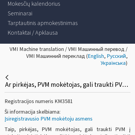
Mokesčių kalendorius
Seminarai
Tarptautinis apmokestinimas
Kontaktai / Apklausa
VMI Machine translation / VMI Машинный перевод /
VMI Машинний переклад (
English
,
Русский
,
Українська
)
Ar pirkėjas, PVM mokėtojas, gali traukti PVM į atskaitą, jei tiekėjas – PVM mokėtojas, taikantis SVS Lietuvoje, – PVM sąskaitoje faktūroje išskyrė PVM?
Registracijos numeris KM3581
Ši informacija skelbiama:
Įsiregistravusio PVM mokėtoju asmens
Taip, pirkėjas, PVM mokėtojas, gali traukti PVM į