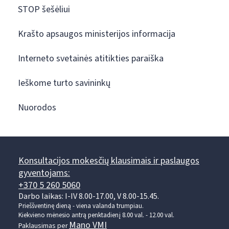
STOP šešėliui
Krašto apsaugos ministerijos informacija
Interneto svetainės atitikties paraiška
Ieškome turto savininkų
Nuorodos
Konsultacijos mokesčių klausimais ir paslaugos
gyventojams:
+370 5 260 5060
Darbo laikas: I-IV 8.00-17.00, V 8.00-15.45.
Prieššventinę dieną - viena valanda trumpiau.
Kiekvieno mėnesio antrą penktadienį 8.00 val. - 12.00 val.
Mano VMI
Paklausimas per