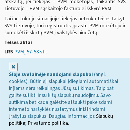
atskaitą, jei tiekėjas – PVM mokėtojas, taikantis SVS
Lietuvoje – PVM sąskaitoje faktūroje išskyrė PVM.
Tačiau tokioje situacijoje tiekėjas netenka teisės taikyti
SVS Lietuvoje, turi registruotis įprastu PVM mokėtoju ir
sumokėti išskirtą PVM į valstybės biudžetą.
Teises aktai
LRS
PVMĮ 57-58 str.
Uždaryti
Šioje svetainėje naudojami slapukai
(angl.
cookies). Būtinieji slapukai įdiegiami automatiškai
ir jiems nėra reikalingas Jūsų sutikimas. Taip pat
galite sutikti ir su kitų slapukų naudojimu. Savo
sutikimą bet kada galėsite atšaukti pakeisdami
interneto naršyklės nustatymus ir ištrindami
įrašytus slapukus. Daugiau informacijos
Slapukų
politika
;
Privatumo politika.