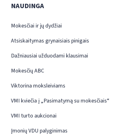
NAUDINGA
Mokesčiai ir jų dydžiai
Atsiskaitymas grynaisiais pinigais
Dažniausiai užduodami klausimai
Mokesčių ABC
Viktorina moksleiviams
VMI kviečia į „Pasimatymą su mokesčiais“
VMI turto aukcionai
Įmonių VDU palyginimas