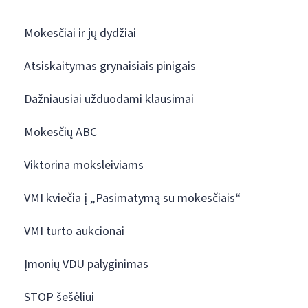
Mokesčiai ir jų dydžiai
Atsiskaitymas grynaisiais pinigais
Dažniausiai užduodami klausimai
Mokesčių ABC
Viktorina moksleiviams
VMI kviečia į „Pasimatymą su mokesčiais“
VMI turto aukcionai
Įmonių VDU palyginimas
STOP šešėliui