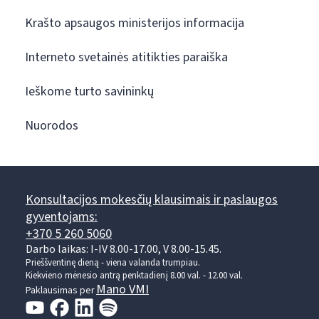
Krašto apsaugos ministerijos informacija
Interneto svetainės atitikties paraiška
Ieškome turto savininkų
Nuorodos
Konsultacijos mokesčių klausimais ir paslaugos
gyventojams:
+370 5 260 5060
Darbo laikas: I-IV 8.00-17.00, V 8.00-15.45.
Prieššventinę dieną - viena valanda trumpiau.
Kiekvieno mėnesio antrą penktadienį 8.00 val. - 12.00 val.
Mano VMI
Paklausimas per