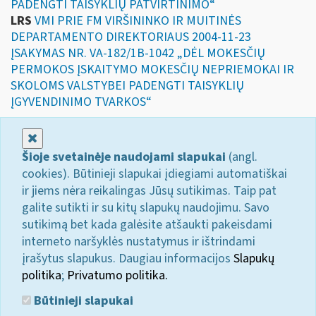
PADENGTI TAISYKLIŲ PATVIRTINIMO“
LRS
VMI PRIE FM VIRŠININKO IR MUITINĖS
DEPARTAMENTO DIREKTORIAUS 2004-11-23
ĮSAKYMAS NR. VA-182/1B-1042 „DĖL MOKESČIŲ
PERMOKOS ĮSKAITYMO MOKESČIŲ NEPRIEMOKAI IR
SKOLOMS VALSTYBEI PADENGTI TAISYKLIŲ
ĮGYVENDINIMO TVARKOS“
Uždaryti
Šioje svetainėje naudojami slapukai
(angl.
cookies). Būtinieji slapukai įdiegiami automatiškai
ir jiems nėra reikalingas Jūsų sutikimas. Taip pat
galite sutikti ir su kitų slapukų naudojimu. Savo
sutikimą bet kada galėsite atšaukti pakeisdami
interneto naršyklės nustatymus ir ištrindami
įrašytus slapukus. Daugiau informacijos
Slapukų
politika
;
Privatumo politika.
Būtinieji slapukai