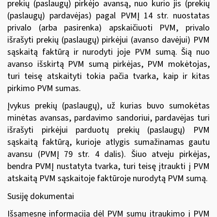
prekių (paslaugų) pirkėjo avansą, nuo kurio jis (prekių
(paslaugų) pardavėjas) pagal PVMĮ 14 str. nuostatas
privalo (arba pasirenka) apskaičiuoti PVM, privalo
išrašyti prekių (paslaugų) pirkėjui (avanso davėjui) PVM
sąskaitą faktūrą ir nurodyti joje PVM sumą. Šią nuo
avanso išskirtą PVM sumą pirkėjas, PVM mokėtojas,
turi teisę atskaityti tokia pačia tvarka, kaip ir kitas
pirkimo PVM sumas.
Įvykus prekių (paslaugų), už kurias buvo sumokėtas
minėtas avansas, pardavimo sandoriui, pardavėjas turi
išrašyti pirkėjui parduotų prekių (paslaugų) PVM
sąskaitą faktūrą, kurioje atlygis sumažinamas gautu
avansu (PVMĮ 79 str. 4 dalis). Šiuo atveju pirkėjas,
bendra PVMĮ nustatyta tvarka, turi teisę įtraukti į PVM
atskaitą PVM sąskaitoje faktūroje nurodytą PVM sumą.
Susiję dokumentai
Išsamesnę informaciją dėl PVM sumų įtraukimo į PVM