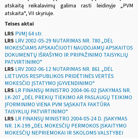
atskaitą reikalavimų galima rasti leidinyje
„
PVM
atskaita“
, VII skyriuje.
Teises aktai
LRS
PVMĮ 64 str.
LRS
LRV 2002-05-29 NUTARIMAS NR. 780 „DĖL
MOKESČIAMS APSKAIČIUOTI NAUDOJAMŲ APSKAITOS
DOKUMENTŲ IŠRAŠYMO IR PRIPAŽINIMO TAISYKLIŲ
PATVIRTINIMO“
LRS
LRV 2002-06-12 NUTARIMAS NR. 861 „DĖL
LIETUVOS RESPUBLIKOS PRIDĖTINĖS VERTĖS
MOKESČIO ĮSTATYMO ĮGYVENDINIMO“
LRS
LR FINANSŲ MINISTRO 2004-06-02 ĮSAKYMAS NR.
1K-207 „DĖL PREKIŲ TIEKIMO AR PASLAUGŲ TEIKIMO
ĮFORMINIMO VIENA PVM SĄSKAITA FAKTŪRA
TAISYKLIŲ PATVIRTINIMO“
LRS
LR FINANSŲ MINISTRO 2004-05-24 D. ĮSAKYMAS
NR. 1K-199 „DĖL MOKESČIŲ PERMOKOS ĮSKAITYMO
MOKESČIŲ NEPRIEMOKAI IR SKOLOMS VALSTYBEI