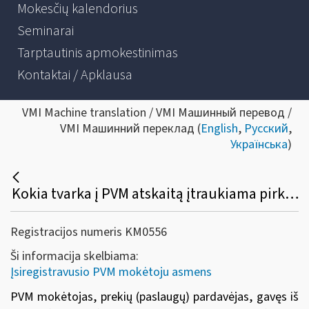
Mokesčių kalendorius
Seminarai
Tarptautinis apmokestinimas
Kontaktai / Apklausa
VMI Machine translation / VMI Машинный перевод /
VMI Машинний переклад (
English
,
Русский
,
Українська
)
Kokia tvarka į PVM atskaitą įtraukiama pirkimo PVM suma, išskirta PVM sąskaitoje faktūroje tokių įsigytų prekių (paslaugų), už kurias buvo sumokėtas avansas ir įtraukta į PVM atskaitą nuo jo apskaičiuota PVM suma?
Registracijos numeris KM0556
Ši informacija skelbiama:
Įsiregistravusio PVM mokėtoju asmens
PVM mokėtojas, prekių (paslaugų) pardavėjas, gavęs iš