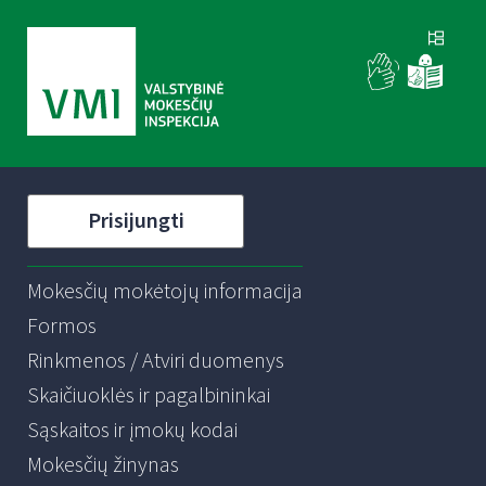
Prisijungti
Mokesčių mokėtojų informacija
Formos
Rinkmenos / Atviri duomenys
Skaičiuoklės ir pagalbininkai
Sąskaitos ir įmokų kodai
Mokesčių žinynas