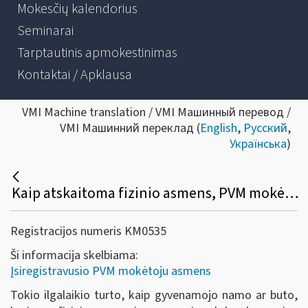
Mokesčių kalendorius
Seminarai
Tarptautinis apmokestinimas
Kontaktai / Apklausa
VMI Machine translation / VMI Машинный перевод /
VMI Машинний переклад (
English
,
Русский
,
Українська
)
Kaip atskaitoma fizinio asmens, PVM mokėtojo, įsigyto ilgalaikio turto, prekių (paslaugų), susijusių su gyvenamojo namo, buto, kito pastato ar statinio eksploatavimu, pirkimo PVM?
Registracijos numeris KM0535
Ši informacija skelbiama:
Įsiregistravusio PVM mokėtoju asmens
Tokio ilgalaikio turto, kaip gyvenamojo namo ar buto,