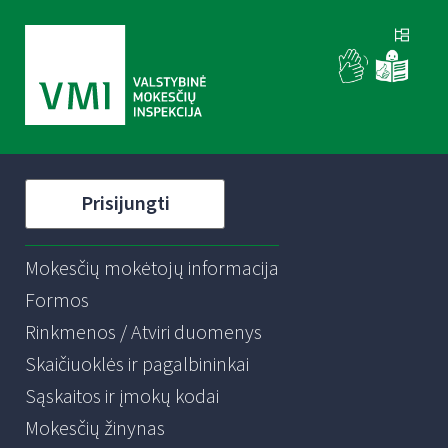
Prisijungti
Mokesčių mokėtojų informacija
Formos
Rinkmenos / Atviri duomenys
Skaičiuoklės ir pagalbininkai
Sąskaitos ir įmokų kodai
Mokesčių žinynas