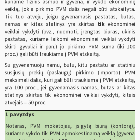
kuriame fizinis asmuo ir gyvena, ir vykdo ekonominę
veiklą, jokia pirkimo PVM dalis negali būti atskaityta.
Tik tuo atveju, jeigu gyvenamasis pastatas, butas,
namas ar kitas statinys yra skirtas
tik
ekonominei
veiklai vykdyti (pvz., nuomoti, įrengtas biuras, ūkinis
pastatas, kuriame laikomi ekonominei veiklai vykdyti
skirti gyvuliai ir pan.) jo pirkimo PVM suma (iki 100
proc.) gali būti traukiama į PVM atskaitą.
Su gyvenamuoju namu, butu, kitu pastatu ar statiniu
susijusių prekių (paslaugų) pirkimo (importo) PVM
maksimali dalis, kuri gali būti traukiama į PVM atskaitą,
yra 100 proc., jei gyvenamasis namas, butas ar kitas
statinys skirtas tik ekonominei veiklai vykdyti, kitais
atvejais – 50 proc.
1 pavyzdys
Notaras, PVM mokėtojas, įsigytą biurą (kontorą),
kuriame vykdo tik PVM apmokestinamą veiklą (gyvena