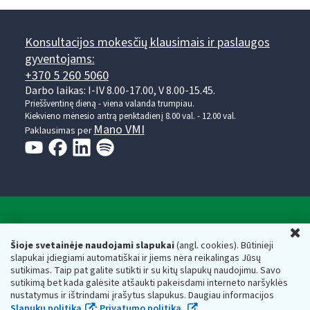
Konsultacijos mokesčių klausimais ir paslaugos
gyventojams:
+370 5 260 5060
Darbo laikas: I-IV 8.00-17.00, V 8.00-15.45.
Prieššventinę dieną - viena valanda trumpiau.
Kiekvieno mėnesio antrą penktadienį 8.00 val. - 12.00 val.
Mano VMI
Paklausimas per
Valstybinė mokesčių inspekcija prie Lietuvos
U
Respublikos finansų ministerijos
Šioje svetainėje naudojami slapukai
(angl. cookies). Būtinieji
slapukai įdiegiami automatiškai ir jiems nėra reikalingas Jūsų
Biudžetinė įstaiga. Juridinio asmens kodas — 188659752,
sutikimas. Taip pat galite sutikti ir su kitų slapukų naudojimu. Savo
adresas: Vasario 16-osios g. 14, 01107 Vilnius, Lietuva, el.paštas:
sutikimą bet kada galėsite atšaukti pakeisdami interneto naršyklės
vmi@vmi.lt
, E. pristatymo dėžutės adresas 188659752
nustatymus ir ištrindami įrašytus slapukus. Daugiau informacijos
Duomenys apie Valstybinę mokesčių inspekciją prie Lietuvos
Slapukų politika
;
Privatumo politika.