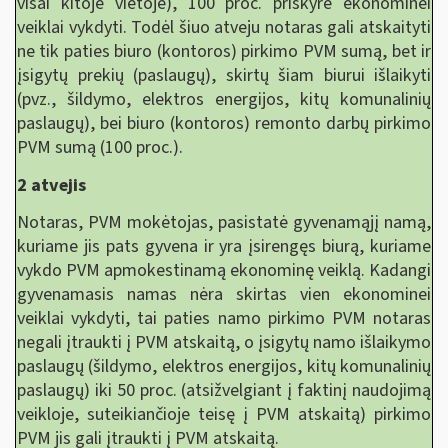
visai kitoje vietoje), 100 proc. priskyrė ekonominei
veiklai vykdyti. Todėl šiuo atveju notaras gali atskaityti
ne tik paties biuro (kontoros) pirkimo PVM sumą, bet ir
įsigytų prekių (paslaugų), skirtų šiam biurui išlaikyti
(pvz., šildymo, elektros energijos, kitų komunalinių
paslaugų), bei biuro (kontoros) remonto darbų pirkimo
PVM sumą (100 proc.).
2 atvejis
Notaras, PVM mokėtojas, pasistatė gyvenamąjį namą,
kuriame jis pats gyvena ir yra įsirengęs biurą, kuriame
vykdo PVM apmokestinamą ekonominę veiklą. Kadangi
gyvenamasis namas nėra skirtas vien ekonominei
veiklai vykdyti, tai paties namo pirkimo PVM notaras
negali įtraukti į PVM atskaitą, o įsigytų namo išlaikymo
paslaugų (šildymo, elektros energijos, kitų komunalinių
paslaugų) iki 50 proc. (atsižvelgiant į faktinį naudojimą
veikloje, suteikiančioje teisę į PVM atskaitą) pirkimo
PVM jis gali įtraukti į PVM atskaitą.