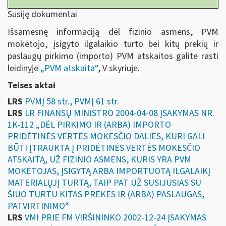
Susiję dokumentai
Išsamesnę informaciją dėl fizinio asmens, PVM
mokėtojo, įsigyto ilgalaikio turto bei kitų prekių ir
paslaugų pirkimo (importo) PVM atskaitos galite rasti
leidinyje
„
PVM atskaita“
, V skyriuje.
Teises aktai
LRS
PVMĮ 58 str., PVMĮ 61 str.
LRS
LR FINANSŲ MINISTRO 2004-04-08 ĮSAKYMAS NR.
1K-112 „DĖL PIRKIMO IR (ARBA) IMPORTO
PRIDĖTINĖS VERTĖS MOKESČIO DALIES, KURI GALI
BŪTI ĮTRAUKTA Į PRIDĖTINĖS VERTĖS MOKESČIO
ATSKAITĄ, UŽ FIZINIO ASMENS, KURIS YRA PVM
MOKĖTOJAS, ĮSIGYTĄ ARBA IMPORTUOTĄ ILGALAIKĮ
MATERIALŲJĮ TURTĄ, TAIP PAT UŽ SUSIJUSIAS SU
ŠIUO TURTU KITAS PREKES IR (ARBA) PASLAUGAS,
PATVIRTINIMO“
LRS
VMI PRIE FM VIRŠININKO 2002-12-24 ĮSAKYMAS