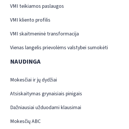
VMI teikiamos paslaugos
VMI kliento profilis
VMI skaitmeninė transformacija
Vienas langelis prievolėms valstybei sumokėti
NAUDINGA
Mokesčiai ir jų dydžiai
Atsiskaitymas grynaisiais pinigais
Dažniausiai užduodami klausimai
Mokesčių ABC