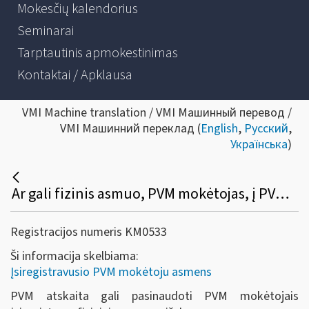
Mokesčių kalendorius
Seminarai
Tarptautinis apmokestinimas
Kontaktai / Apklausa
VMI Machine translation / VMI Машинный перевод /
VMI Машинний переклад (
English
,
Русский
,
Українська
)
Ar gali fizinis asmuo, PVM mokėtojas, į PVM atskaitą įtraukti įsigytų prekių (paslaugų), skirtų PVM apmokestinamai veiklai vykdyti, pirkimo (importo) PVM?
Registracijos numeris KM0533
Ši informacija skelbiama:
Įsiregistravusio PVM mokėtoju asmens
PVM atskaita gali pasinaudoti PVM mokėtojais