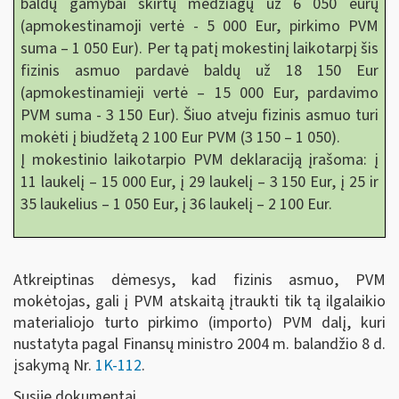
baldų gamybai skirtų medžiagų už 6 050 eurų
(apmokestinamoji vertė - 5 000 Eur, pirkimo PVM
suma – 1 050 Eur). Per tą patį mokestinį laikotarpį šis
fizinis asmuo pardavė baldų už 18 150 Eur
(apmokestinamieji vertė – 15 000 Eur, pardavimo
PVM suma - 3 150 Eur). Šiuo atveju fizinis asmuo turi
mokėti į biudžetą 2 100 Eur PVM (3 150 – 1 050).
Į mokestinio laikotarpio PVM deklaraciją įrašoma: į
11 laukelį – 15 000 Eur, į 29 laukelį – 3 150 Eur, į 25 ir
35 laukelius – 1 050 Eur, į 36 laukelį – 2 100 Eur.
Atkreiptinas dėmesys, kad fizinis asmuo, PVM
mokėtojas, gali į PVM atskaitą įtraukti tik tą ilgalaikio
materialiojo turto pirkimo (importo) PVM dalį, kuri
nustatyta pagal Finansų ministro 2004 m. balandžio 8 d.
įsakymą Nr.
1K-112
.
Susiję dokumentai