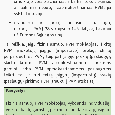
smulkiojo verslo schemas, arba kai toks tiekimas
ar teikimas nebūtų neapmokestinamas PVM, jei
vyktų Lietuvoje;
draudimo ir (arba) finansinių paslaugų,
nurodytų PVMĮ 28 straipsnio 1–5 dalyse, teikimui
už Europos Sąjungos ribų.
Tai reiškia, jeigu fizinis asmuo, PVM mokėtojas, iš kitų
PVM mokėtojų įsigijo (importavo) prekių, skirtų
perparduoti su PVM, taip pat įsigijo prekių (paslaugų),
skirtų kitoms PVM apmokestinamoms prekėms
gaminti arba PVM apmokestinamoms paslaugoms
teikti, tai jis turi teisę įsigytų (importuotų) prekių
(paslaugų) pirkimo PVM įtraukti į PVM atskaitą.
Pavyzdys
Fizinis asmuo, PVM mokėtojas, vykdantis individualią
veiklą - baldų gamybą, per mokestinį laikotarpį įsigijo