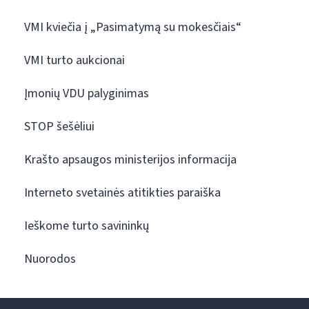
VMI kviečia į „Pasimatymą su mokesčiais“
VMI turto aukcionai
Įmonių VDU palyginimas
STOP šešėliui
Krašto apsaugos ministerijos informacija
Interneto svetainės atitikties paraiška
Ieškome turto savininkų
Nuorodos