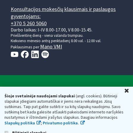
Konsultacijos mokesčių klausimais ir paslaugos
gyventojams:
+370 5 260 5060
Darbo laikas: I-IV 8.00-17.00, V 8.00-15.45.
Prieššventinę dieną - viena valanda trumpiau.
Kiekvieno mėnesio antrą penktadienį 8.00 val. - 12.00 val.
Mano VMI
Paklausimas per
Valstybinė mokesčių inspekcija prie Lietuvos
U
Respublikos finansų ministerijos
Šioje svetainėje naudojami slapukai
(angl. cookies). Būtinieji
slapukai įdiegiami automatiškai ir jiems nėra reikalingas Jūsų
Biudžetinė įstaiga. Juridinio asmens kodas — 188659752,
sutikimas. Taip pat galite sutikti ir su kitų slapukų naudojimu. Savo
adresas: Vasario 16-osios g. 14, 01107 Vilnius, Lietuva, el.paštas:
sutikimą bet kada galėsite atšaukti pakeisdami interneto naršyklės
vmi@vmi.lt
, E. pristatymo dėžutės adresas 188659752
nustatymus ir ištrindami įrašytus slapukus. Daugiau informacijos
Duomenys apie Valstybinę mokesčių inspekciją prie Lietuvos
Slapukų politika
;
Privatumo politika.
Respublikos finansų ministerijos kaupiami ir saugomi Juridinių
asmenų registre