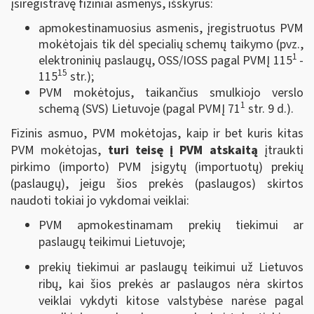
įsiregistravę fiziniai asmenys, išskyrus:
apmokestinamuosius asmenis, įregistruotus PVM
mokėtojais tik dėl specialių schemų taikymo (pvz.,
1
elektroninių paslaugų, OSS/IOSS pagal PVMĮ 115
-
15
115
str.);
PVM mokėtojus, taikančius smulkiojo verslo
1
schemą (SVS) Lietuvoje (pagal PVMĮ 71
str. 9 d.).
Fizinis asmuo, PVM mokėtojas, kaip ir bet kuris kitas
PVM mokėtojas,
turi teisę į PVM atskaitą
įtraukti
pirkimo (importo) PVM įsigytų (importuotų) prekių
(paslaugų), jeigu šios prekės (paslaugos) skirtos
naudoti tokiai jo vykdomai veiklai:
PVM apmokestinamam prekių tiekimui ar
paslaugų teikimui Lietuvoje;
prekių tiekimui ar paslaugų teikimui už Lietuvos
ribų, kai šios prekės ar paslaugos nėra skirtos
veiklai vykdyti kitose valstybėse narėse pagal