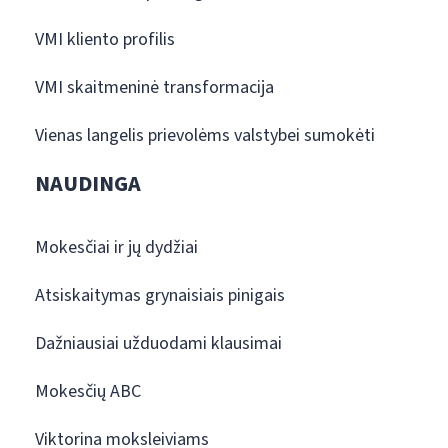
VMI kliento profilis
VMI skaitmeninė transformacija
Vienas langelis prievolėms valstybei sumokėti
NAUDINGA
Mokesčiai ir jų dydžiai
Atsiskaitymas grynaisiais pinigais
Dažniausiai užduodami klausimai
Mokesčių ABC
Viktorina moksleiviams