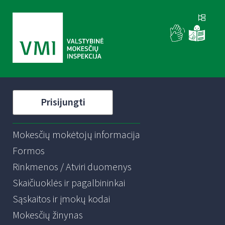
Prisijungti
Mokesčių mokėtojų informacija
Formos
Rinkmenos / Atviri duomenys
Skaičiuoklės ir pagalbininkai
Sąskaitos ir įmokų kodai
Mokesčių žinynas