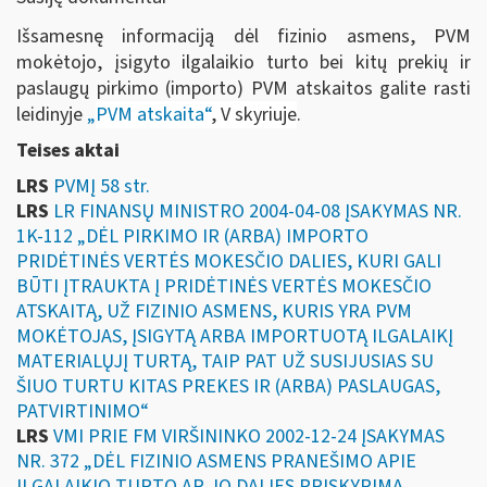
Išsamesnę informaciją dėl fizinio asmens, PVM
mokėtojo, įsigyto ilgalaikio turto bei kitų prekių ir
paslaugų pirkimo (importo) PVM atskaitos galite rasti
leidinyje
„
PVM atskaita“
, V skyriuje
.
Teises aktai
LRS
PVMĮ 58 str.
LRS
LR FINANSŲ MINISTRO 2004-04-08 ĮSAKYMAS NR.
1K-112 „DĖL PIRKIMO IR (ARBA) IMPORTO
PRIDĖTINĖS VERTĖS MOKESČIO DALIES, KURI GALI
BŪTI ĮTRAUKTA Į PRIDĖTINĖS VERTĖS MOKESČIO
ATSKAITĄ, UŽ FIZINIO ASMENS, KURIS YRA PVM
MOKĖTOJAS, ĮSIGYTĄ ARBA IMPORTUOTĄ ILGALAIKĮ
MATERIALŲJĮ TURTĄ, TAIP PAT UŽ SUSIJUSIAS SU
ŠIUO TURTU KITAS PREKES IR (ARBA) PASLAUGAS,
PATVIRTINIMO“
LRS
VMI PRIE FM VIRŠININKO 2002-12-24 ĮSAKYMAS
NR. 372 „DĖL FIZINIO ASMENS PRANEŠIMO APIE
ILGALAIKIO TURTO AR JO DALIES PRISKYRIMĄ