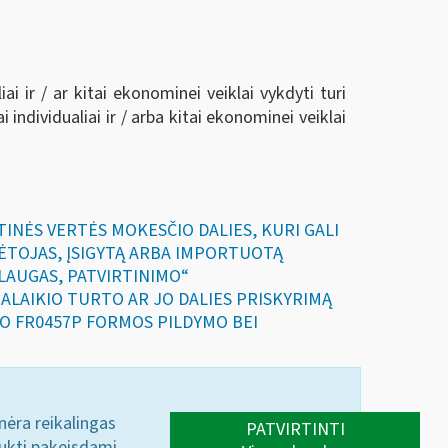
ai ir / ar kitai ekonominei veiklai vykdyti turi
individualiai ir / arba kitai ekonominei veiklai
TINĖS VERTĖS MOKESČIO DALIES, KURI GALI
KĖTOJAS, ĮSIGYTĄ ARBA IMPORTUOTĄ
SLAUGAS, PATVIRTINIMO“
LGALAIKIO TURTO AR JO DALIES PRISKYRIMĄ
PO FR0457P FORMOS PILDYMO BEI
 nėra reikalingas
PATVIRTINTI
aukti pakeisdami