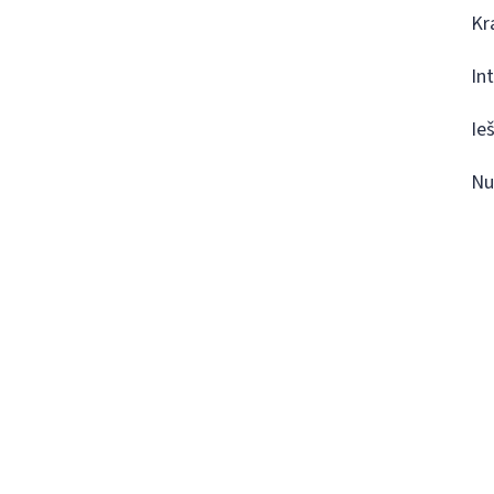
Kr
In
Ie
Nu