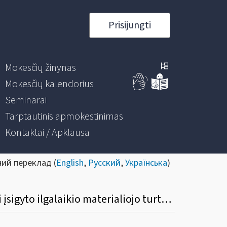
Prisijungti
Mokesčių žinynas
Mokesčių kalendorius
Seminarai
Tarptautinis apmokestinimas
Kontaktai / Apklausa
ний переклад (
English
,
Русский
,
Українська
)
Kokia tvarka fizinis asmuo, PVM mokėtojas, turi mokesčių administratoriui deklaruoti įsigyto ilgalaikio materialiojo turto priskyrimą savo ekonominei veiklai?