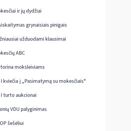
kesčiai ir jų dydžiai
siskaitymas grynaisiais pinigais
žniausiai užduodami klausimai
kesčių ABC
ktorina moksleiviams
I kviečia į „Pasimatymą su mokesčiais“
I turto aukcionai
onių VDU palyginimas
OP šešėliui