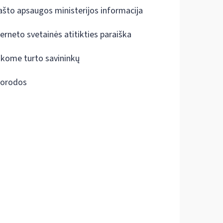
ašto apsaugos ministerijos informacija
terneto svetainės atitikties paraiška
škome turto savininkų
orodos