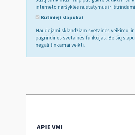
interneto naršyklės nustatymus ir ištrindam
Būtinieji slapukai
Naudojami sklandžiam svetainės veikimui ir 
pagrindines svetainės funkcijas. Be šių slap
negali tinkamai veikti.
APIE VMI