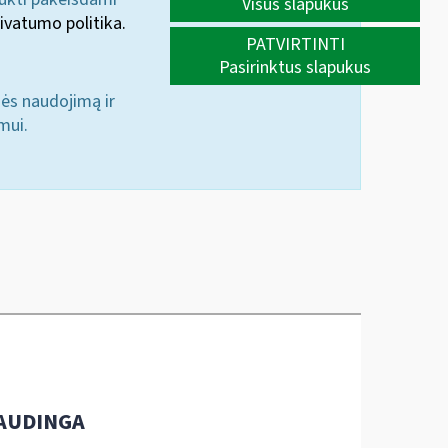
Visus slapukus
ivatumo politika.
PATVIRTINTI
Pasirinktus slapukus
nės naudojimą ir
mui.
AUDINGA