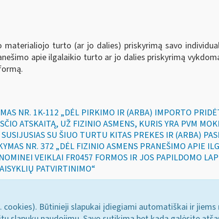
aterialiojo turto (ar jo dalies) priskyrimą savo individuali
šimo apie ilgalaikio turto ar jo dalies priskyrimą vykdomai 
formą.
YMAS NR. 1K-112 „DĖL PIRKIMO IR (ARBA) IMPORTO PRIDĖ
SČIO ATSKAITĄ, UŽ FIZINIO ASMENS, KURIS YRA PVM MO
Ž SUSIJUSIAS SU ŠIUO TURTU KITAS PREKES IR (ARBA) PA
AKYMAS NR. 372 „DĖL FIZINIO ASMENS PRANEŠIMO APIE I
KONOMINEI VEIKLAI FR0457 FORMOS IR JOS PAPILDOMO LA
AISYKLIŲ PATVIRTINIMO“
. cookies). Būtinieji slapukai įdiegiami automatiškai ir jiems
u kitų slapukų naudojimu. Savo sutikimą bet kada galėsite atš