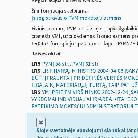
Registracijos numeris KM0536
Ši informacija skelbiama:
Įsiregistravusio PVM mokėtoju asmens
Fizinis asmuo, PVM mokėtojas, apie ilgalaikio m
pranešti VMI, užpildydamas Fizinio asmens prane
FR0457 formą ir jos papildomo lapo FR0457P 
Teises aktai
LRS
PVMĮ 58 str., PVMĮ 61 str.
LRS
LR FINANSŲ MINISTRO 2004-04-08 ĮSAK
BŪTI ĮTRAUKTA Į PRIDĖTINĖS VERTĖS MOKE
ILGALAIKĮ MATERIALŲJĮ TURTĄ, TAIP PAT U
LRS
VMI PRIE FM VIRŠININKO 2002-12-24 ĮS
VYKDOMAI INDIVIDUALIAI IR/ARBA KITAI E
PATEIKIMO MOKESČIŲ ADMINISTRATORIUI T
Uždaryti
Šioje svetainėje naudojami slapukai
(angl
Jūsų sutikimas. Taip pat galite sutikti ir s