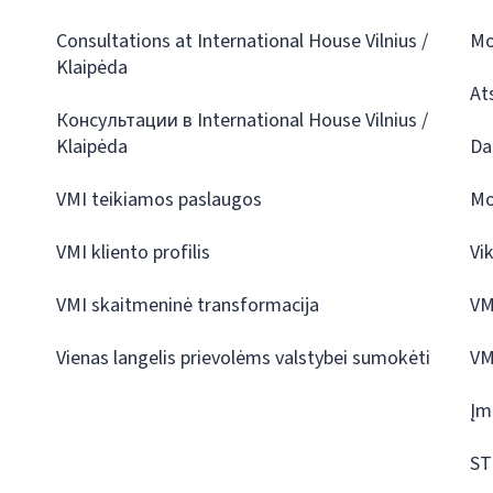
Consultations at International House Vilnius /
Mo
Klaipėda
At
Консультации в International House Vilnius /
Klaipėda
Da
VMI teikiamos paslaugos
Mo
VMI kliento profilis
Vi
VMI skaitmeninė transformacija
VM
Vienas langelis prievolėms valstybei sumokėti
VM
Įm
ST