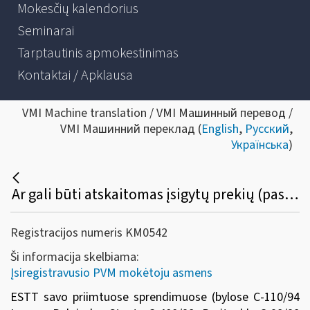
Mokesčių kalendorius
Seminarai
Tarptautinis apmokestinimas
Kontaktai / Apklausa
VMI Machine translation / VMI Машинный перевод /
VMI Машинний переклад (
English
,
Русский
,
Українська
)
Ar gali būti atskaitomas įsigytų prekių (paslaugų) pirkimo PVM, skirtų numatomai PVM apmokestinamai veiklai vykdyti, kuri vėliau dėl tam tikrų priežasčių nebuvo pradėta vykdyti?
Registracijos numeris KM0542
Ši informacija skelbiama:
Įsiregistravusio PVM mokėtoju asmens
ESTT savo priimtuose sprendimuose (bylose C-110/94