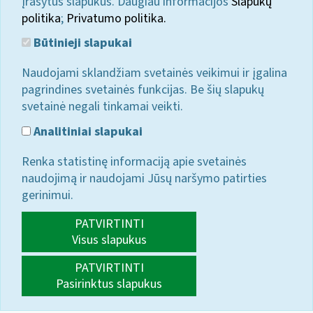
įrašytus slapukus. Daugiau informacijos
Slapukų
politika
;
Privatumo politika.
Būtinieji slapukai
Naudojami sklandžiam svetainės veikimui ir įgalina
pagrindines svetainės funkcijas. Be šių slapukų
svetainė negali tinkamai veikti.
Analitiniai slapukai
Renka statistinę informaciją apie svetainės
naudojimą ir naudojami Jūsų naršymo patirties
gerinimui.
PATVIRTINTI
Visus slapukus
PATVIRTINTI
Pasirinktus slapukus