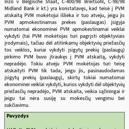
Inzo v Belgische Staat, C-400/98 Breitsohl, C-98/98
Midland Bank ir kt.) yra konstatavęs, kad teisė į PVM
atskaitą PVM mokėtojui išlieka ir tuo atveju, jeigu jis
PVM apmokestinamas prekes (paslaugas) įsigyja
numatomai ekonominei PVM apmokestinamai veiklai
vykdyti (tai PVM mokėtojas turi pagrįsti objektyviais
įrodymais), tačiau dėl atitinkamų objektyvių priežasčių
tos veiklos, kuriai vykdyti įsigytų prekių (paslaugų)
pirkimo PVM buvo įtraukęs į PVM atskaitą, vykdyti
nepradėjo. Tokiu atveju PVM mokėtojas turi teisę
atskaityti PVM tik tada, jeigu jis, pasinaudodamas
įsigytų prekių (paslaugų), skirtų tokiai numatomai
ekonominei veiklai vykdyti, kurios vykdyti dėl objektyvių
priežasčių nepradėjo, PVM atskaita, veikia sąžiningai ir
jeigu tai nėra susiję su mokesčių vengimu bei
sukčiavimu.
Pavyzdys