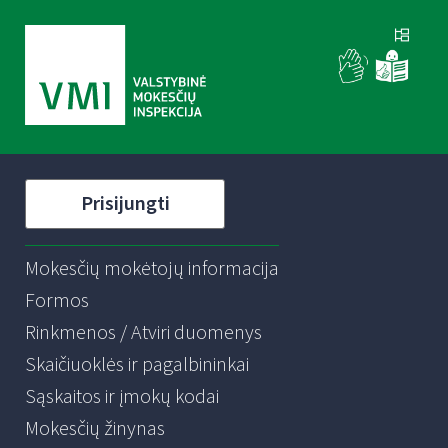
Prisijungti
Mokesčių mokėtojų informacija
Formos
Rinkmenos / Atviri duomenys
Skaičiuoklės ir pagalbininkai
Sąskaitos ir įmokų kodai
Mokesčių žinynas