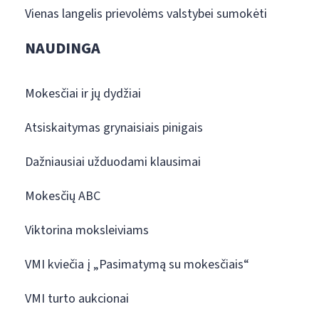
Vienas langelis prievolėms valstybei sumokėti
NAUDINGA
Mokesčiai ir jų dydžiai
Atsiskaitymas grynaisiais pinigais
Dažniausiai užduodami klausimai
Mokesčių ABC
Viktorina moksleiviams
VMI kviečia į „Pasimatymą su mokesčiais“
VMI turto aukcionai