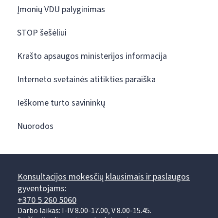
Įmonių VDU palyginimas
STOP šešėliui
Krašto apsaugos ministerijos informacija
Interneto svetainės atitikties paraiška
Ieškome turto savininkų
Nuorodos
Konsultacijos mokesčių klausimais ir paslaugos
gyventojams:
+370 5 260 5060
Darbo laikas: I-IV 8.00-17.00, V 8.00-15.45.