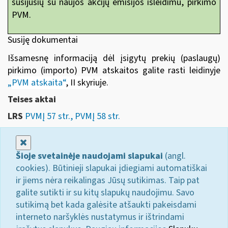
susijusių su naujos akcijų emisijos išleidimu, pirkimo
PVM.
Susiję dokumentai
Išsamesnę informaciją dėl įsigytų prekių (paslaugų)
pirkimo (importo) PVM atskaitos galite rasti leidinyje
„
PVM atskaita“
, II skyriuje
.
Teises aktai
LRS
PVMĮ 57 str., PVMĮ 58 str.
Uždaryti
Šioje svetainėje naudojami slapukai
(angl.
cookies). Būtinieji slapukai įdiegiami automatiškai
ir jiems nėra reikalingas Jūsų sutikimas. Taip pat
galite sutikti ir su kitų slapukų naudojimu. Savo
sutikimą bet kada galėsite atšaukti pakeisdami
interneto naršyklės nustatymus ir ištrindami