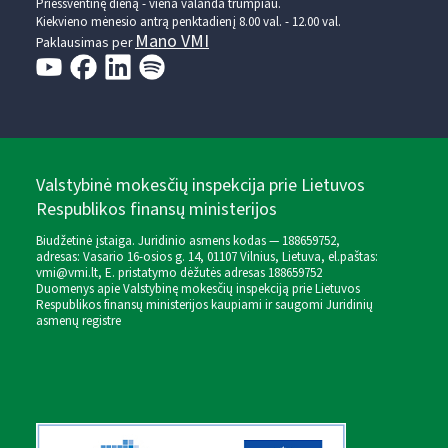
Prieššventinę dieną - viena valanda trumpiau.
Kiekvieno mėnesio antrą penktadienį 8.00 val. - 12.00 val.
Mano VMI
Paklausimas per
Valstybinė mokesčių inspekcija prie Lietuvos
Respublikos finansų ministerijos
Biudžetinė įstaiga. Juridinio asmens kodas — 188659752,
adresas: Vasario 16-osios g. 14, 01107 Vilnius, Lietuva, el.paštas:
vmi@vmi.lt
, E. pristatymo dėžutės adresas 188659752
Duomenys apie Valstybinę mokesčių inspekciją prie Lietuvos
Respublikos finansų ministerijos kaupiami ir saugomi Juridinių
asmenų registre