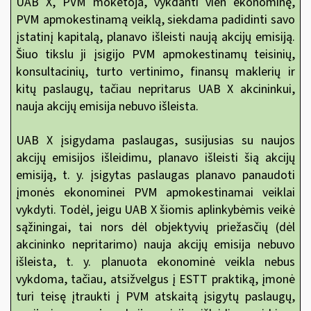
UAB X, PVM mokėtoja, vykdanti vien ekonominę,
PVM apmokestinamą veiklą, siekdama padidinti savo
įstatinį kapitalą, planavo išleisti naują akcijų emisiją.
Šiuo tikslu ji įsigijo PVM apmokestinamų teisinių,
konsultacinių, turto vertinimo, finansų maklerių ir
kitų paslaugų, tačiau nepritarus UAB X akcininkui,
nauja akcijų emisija nebuvo išleista.
UAB X įsigydama paslaugas, susijusias su naujos
akcijų emisijos išleidimu, planavo išleisti šią akcijų
emisiją, t. y. įsigytas paslaugas planavo panaudoti
įmonės ekonominei PVM apmokestinamai veiklai
vykdyti. Todėl, jeigu UAB X šiomis aplinkybėmis veikė
sąžiningai, tai nors dėl objektyvių priežasčių (dėl
akcininko nepritarimo) nauja akcijų emisija nebuvo
išleista, t. y. planuota ekonominė veikla nebus
vykdoma, tačiau, atsižvelgus į ESTT praktiką, įmonė
turi teisę įtraukti
į PVM atskaitą įsigytų paslaugų,