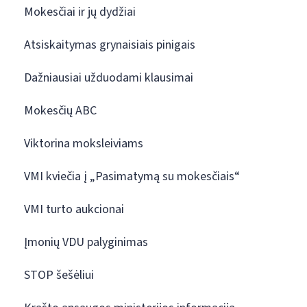
Mokesčiai ir jų dydžiai
Atsiskaitymas grynaisiais pinigais
Dažniausiai užduodami klausimai
Mokesčių ABC
Viktorina moksleiviams
VMI kviečia į „Pasimatymą su mokesčiais“
VMI turto aukcionai
Įmonių VDU palyginimas
STOP šešėliui