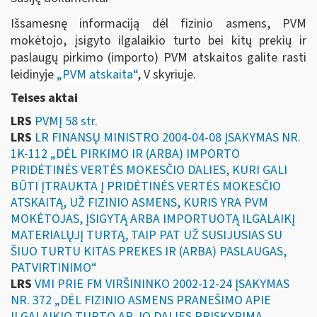
Išsamesnę informaciją dėl fizinio asmens, PVM
mokėtojo, įsigyto ilgalaikio turto bei kitų prekių ir
paslaugų pirkimo (importo) PVM atskaitos galite rasti
leidinyje
„
PVM atskaita“
, V skyriuje
.
Teises aktai
LRS
PVMĮ 58 str.
LRS
LR FINANSŲ MINISTRO 2004-04-08 ĮSAKYMAS NR.
1K-112 „DĖL PIRKIMO IR (ARBA) IMPORTO
PRIDĖTINĖS VERTĖS MOKESČIO DALIES, KURI GALI
BŪTI ĮTRAUKTA Į PRIDĖTINĖS VERTĖS MOKESČIO
ATSKAITĄ, UŽ FIZINIO ASMENS, KURIS YRA PVM
MOKĖTOJAS, ĮSIGYTĄ ARBA IMPORTUOTĄ ILGALAIKĮ
MATERIALŲJĮ TURTĄ, TAIP PAT UŽ SUSIJUSIAS SU
ŠIUO TURTU KITAS PREKES IR (ARBA) PASLAUGAS,
PATVIRTINIMO“
LRS
VMI PRIE FM VIRŠININKO 2002-12-24 ĮSAKYMAS
NR. 372 „DĖL FIZINIO ASMENS PRANEŠIMO APIE
ILGALAIKIO TURTO AR JO DALIES PRISKYRIMĄ