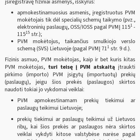
įsiregistravę fiziniai asmenys, išskyrus:
apmokestinamuosius asmenis, įregistruotus PVM
mokėtojais tik dėl specialių schemų taikymo (pvz.,
1
elektroninių paslaugų, OSS/IOSS pagal PVMĮ 115
-
15
115
str.);
PVM mokėtojus, taikančius smulkiojo verslo
1
schemą (SVS) Lietuvoje (pagal PVMĮ 71
str. 9 d.).
Fizinis asmuo, PVM mokėtojas, kaip ir bet kuris kitas
PVM mokėtojas,
turi teisę į PVM atskaitą
įtraukti
pirkimo (importo) PVM įsigytų (importuotų) prekių
(paslaugų), jeigu šios prekės (paslaugos) skirtos
naudoti tokiai jo vykdomai veiklai:
PVM apmokestinamam prekių tiekimui ar
paslaugų teikimui Lietuvoje;
prekių tiekimui ar paslaugų teikimui už Lietuvos
ribų, kai šios prekės ar paslaugos nėra skirtos
veiklai vykdyti kitose valstybėse narėse pagal