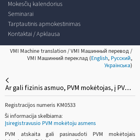
Mokesčių kalendorius
Seminarai
Tarptautinis apmokestinimas
Kontaktai / Apklausa
VMI Machine translation / VMI Машинный перевод /
VMI Машинний переклад (
English
,
Русский
,
Українська
)
Ar gali fizinis asmuo, PVM mokėtojas, į PVM atskaitą įtraukti įsigytų prekių (paslaugų), skirtų PVM apmokestinamai veiklai vykdyti, pirkimo (importo) PVM?
Registracijos numeris KM0533
Ši informacija skelbiama:
Įsiregistravusio PVM mokėtoju asmens
PVM atskaita gali pasinaudoti PVM mokėtojais