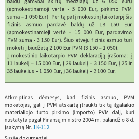
baldų gamybai skirtų medžiagų už 6 050 eurų
(apmokestinamoji vertė - 5 000 Eur, pirkimo PVM
suma – 1 050 Eur). Per tą patį mokestinį laikotarpį šis
fizinis asmuo pardavė baldų už 18 150 Eur
(apmokestinamieji vertė – 15 000 Eur, pardavimo
PVM suma - 3 150 Eur). Šiuo atveju fizinis asmuo turi
mokėti į biudžetą 2 100 Eur PVM (3 150 – 1 050).
Į mokestinio laikotarpio PVM deklaraciją įrašoma: į
11 laukelį – 15 000 Eur, į 29 laukelį – 3 150 Eur, į 25 ir
35 laukelius – 1 050 Eur, į 36 laukelį – 2 100 Eur.
Atkreiptinas dėmesys, kad fizinis asmuo, PVM
mokėtojas, gali į PVM atskaitą įtraukti tik tą ilgalaikio
materialiojo turto pirkimo (importo) PVM dalį, kuri
nustatyta pagal Finansų ministro 2004 m. balandžio 8 d.
įsakymą Nr.
1K-112
.
Susiję dokumentai