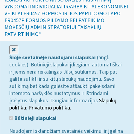
VYKDOMAI INDIVIDUALIAI IR/ARBA KITAI EKONOMINEI
VEIKLAI FR0457 FORMOS IR JOS PAPILDOMO LAPO
FR0457P FORMOS PILDYMO BEI PATEIKIMO
MOKESČIŲ ADMINISTRATORIUI TAISYKLIŲ
PATVIRTINIMO“
Uždaryti
Šioje svetainėje naudojami slapukai
(angl.
cookies). Būtinieji slapukai įdiegiami automatiškai
ir jiems nėra reikalingas Jūsų sutikimas. Taip pat
galite sutikti ir su kitų slapukų naudojimu. Savo
sutikimą bet kada galėsite atšaukti pakeisdami
interneto naršyklės nustatymus ir ištrindami
įrašytus slapukus. Daugiau informacijos
Slapukų
politika
;
Privatumo politika.
Būtinieji slapukai
Naudojami sklandžiam svetainės veikimui ir įgalina