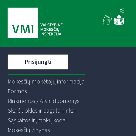
Prisijungti
Mokesčių mokėtojų informacija
Formos
Rinkmenos / Atviri duomenys
Skaičiuoklės ir pagalbininkai
Sąskaitos ir įmokų kodai
Mokesčių žinynas