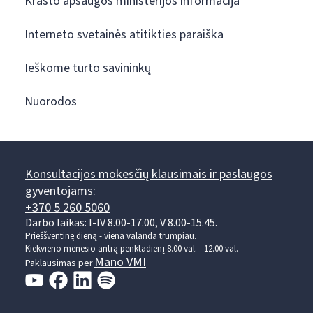
Krašto apsaugos ministerijos informacija
Interneto svetainės atitikties paraiška
Ieškome turto savininkų
Nuorodos
Konsultacijos mokesčių klausimais ir paslaugos
gyventojams:
+370 5 260 5060
Darbo laikas: I-IV 8.00-17.00, V 8.00-15.45.
Prieššventinę dieną - viena valanda trumpiau.
Kiekvieno mėnesio antrą penktadienį 8.00 val. - 12.00 val.
Mano VMI
Paklausimas per