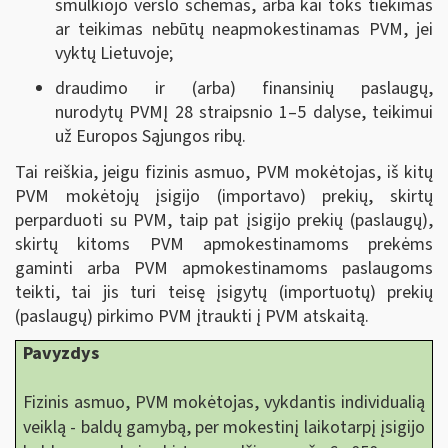
smulkiojo verslo schemas, arba kai toks tiekimas
ar teikimas nebūtų neapmokestinamas PVM, jei
vyktų Lietuvoje;
draudimo ir (arba) finansinių paslaugų,
nurodytų PVMĮ 28 straipsnio 1–5 dalyse, teikimui
už Europos Sąjungos ribų.
Tai reiškia, jeigu fizinis asmuo, PVM mokėtojas, iš kitų
PVM mokėtojų įsigijo (importavo) prekių, skirtų
perparduoti su PVM, taip pat įsigijo prekių (paslaugų),
skirtų kitoms PVM apmokestinamoms prekėms
gaminti arba PVM apmokestinamoms paslaugoms
teikti, tai jis turi teisę įsigytų (importuotų) prekių
(paslaugų) pirkimo PVM įtraukti į PVM atskaitą.
Pavyzdys
Fizinis asmuo, PVM mokėtojas, vykdantis individualią
veiklą - baldų gamybą, per mokestinį laikotarpį įsigijo