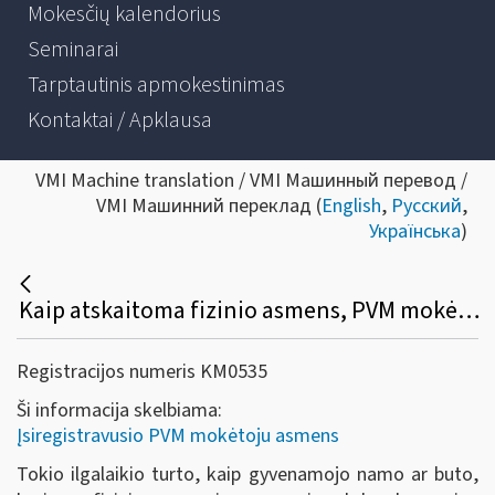
Mokesčių kalendorius
Seminarai
Tarptautinis apmokestinimas
Kontaktai / Apklausa
VMI Machine translation / VMI Машинный перевод /
VMI Машинний переклад (
English
,
Русский
,
Українська
)
Kaip atskaitoma fizinio asmens, PVM mokėtojo, įsigyto ilgalaikio turto, prekių (paslaugų), susijusių su gyvenamojo namo, buto, kito pastato ar statinio eksploatavimu, pirkimo PVM?
Registracijos numeris KM0535
Ši informacija skelbiama:
Įsiregistravusio PVM mokėtoju asmens
Tokio ilgalaikio turto, kaip gyvenamojo namo ar buto,