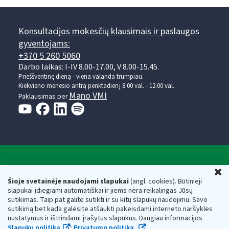
Konsultacijos mokesčių klausimais ir paslaugos
gyventojams:
+370 5 260 5060
Darbo laikas: I-IV 8.00-17.00, V 8.00-15.45.
Prieššventinę dieną - viena valanda trumpiau.
Kiekvieno mėnesio antrą penktadienį 8.00 val. - 12.00 val.
Mano VMI
Paklausimas per
Valstybinė mokesčių inspekcija prie Lietuvos
U
Respublikos finansų ministerijos
Šioje svetainėje naudojami slapukai
(angl. cookies). Būtinieji
slapukai įdiegiami automatiškai ir jiems nėra reikalingas Jūsų
Biudžetinė įstaiga. Juridinio asmens kodas — 188659752,
sutikimas. Taip pat galite sutikti ir su kitų slapukų naudojimu. Savo
adresas: Vasario 16-osios g. 14, 01107 Vilnius, Lietuva, el.paštas:
sutikimą bet kada galėsite atšaukti pakeisdami interneto naršyklės
vmi@vmi.lt
, E. pristatymo dėžutės adresas 188659752
nustatymus ir ištrindami įrašytus slapukus. Daugiau informacijos
Duomenys apie Valstybinę mokesčių inspekciją prie Lietuvos
Slapukų politika
;
Privatumo politika.