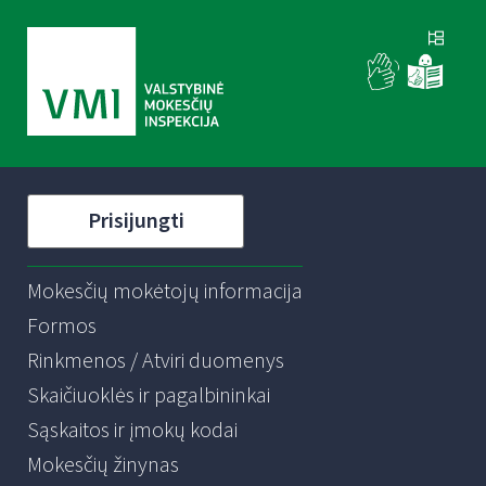
Prisijungti
Mokesčių mokėtojų informacija
Formos
Rinkmenos / Atviri duomenys
Skaičiuoklės ir pagalbininkai
Sąskaitos ir įmokų kodai
Mokesčių žinynas