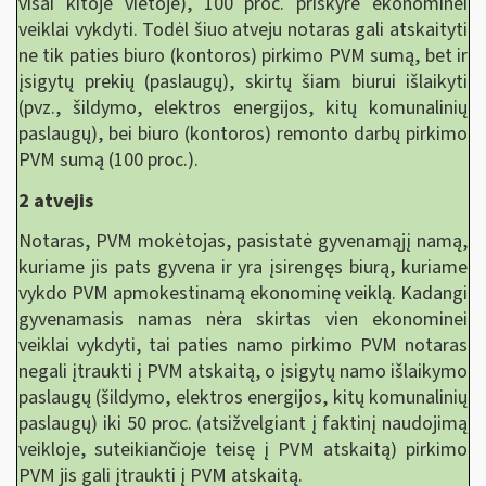
visai kitoje vietoje), 100 proc. priskyrė ekonominei
veiklai vykdyti. Todėl šiuo atveju notaras gali atskaityti
ne tik paties biuro (kontoros) pirkimo PVM sumą, bet ir
įsigytų prekių (paslaugų), skirtų šiam biurui išlaikyti
(pvz., šildymo, elektros energijos, kitų komunalinių
paslaugų), bei biuro (kontoros) remonto darbų pirkimo
PVM sumą (100 proc.).
2 atvejis
Notaras, PVM mokėtojas, pasistatė gyvenamąjį namą,
kuriame jis pats gyvena ir yra įsirengęs biurą, kuriame
vykdo PVM apmokestinamą ekonominę veiklą. Kadangi
gyvenamasis namas nėra skirtas vien ekonominei
veiklai vykdyti, tai paties namo pirkimo PVM notaras
negali įtraukti į PVM atskaitą, o įsigytų namo išlaikymo
paslaugų (šildymo, elektros energijos, kitų komunalinių
paslaugų) iki 50 proc. (atsižvelgiant į faktinį naudojimą
veikloje, suteikiančioje teisę į PVM atskaitą) pirkimo
PVM jis gali įtraukti į PVM atskaitą.