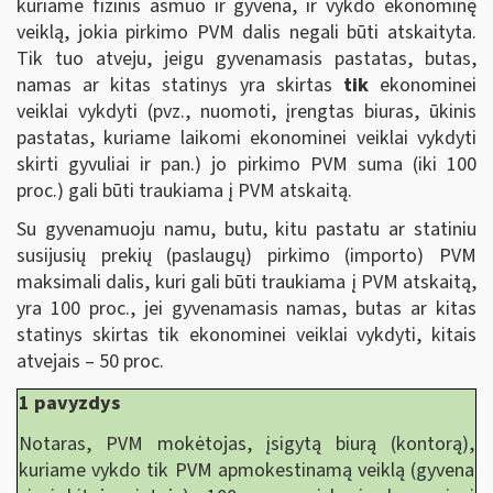
kuriame fizinis asmuo ir gyvena, ir vykdo ekonominę
veiklą, jokia pirkimo PVM dalis negali būti atskaityta.
Tik tuo atveju, jeigu gyvenamasis pastatas, butas,
namas ar kitas statinys yra skirtas
tik
ekonominei
veiklai vykdyti (pvz., nuomoti, įrengtas biuras, ūkinis
pastatas, kuriame laikomi ekonominei veiklai vykdyti
skirti gyvuliai ir pan.) jo pirkimo PVM suma (iki 100
proc.) gali būti traukiama į PVM atskaitą.
Su gyvenamuoju namu, butu, kitu pastatu ar statiniu
susijusių prekių (paslaugų) pirkimo (importo) PVM
maksimali dalis, kuri gali būti traukiama į PVM atskaitą,
yra 100 proc., jei gyvenamasis namas, butas ar kitas
statinys skirtas tik ekonominei veiklai vykdyti, kitais
atvejais – 50 proc.
1 pavyzdys
Notaras, PVM mokėtojas, įsigytą biurą (kontorą),
kuriame vykdo tik PVM apmokestinamą veiklą (gyvena