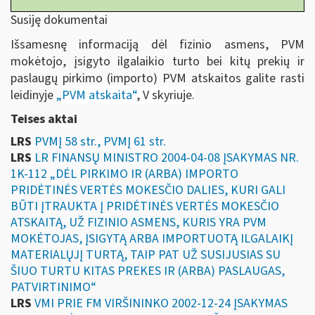
Susiję dokumentai
Išsamesnę informaciją dėl fizinio asmens, PVM
mokėtojo, įsigyto ilgalaikio turto bei kitų prekių ir
paslaugų pirkimo (importo) PVM atskaitos galite rasti
leidinyje
„
PVM atskaita“
, V skyriuje.
Teises aktai
LRS
PVMĮ 58 str., PVMĮ 61 str.
LRS
LR FINANSŲ MINISTRO 2004-04-08 ĮSAKYMAS NR.
1K-112 „DĖL PIRKIMO IR (ARBA) IMPORTO
PRIDĖTINĖS VERTĖS MOKESČIO DALIES, KURI GALI
BŪTI ĮTRAUKTA Į PRIDĖTINĖS VERTĖS MOKESČIO
ATSKAITĄ, UŽ FIZINIO ASMENS, KURIS YRA PVM
MOKĖTOJAS, ĮSIGYTĄ ARBA IMPORTUOTĄ ILGALAIKĮ
MATERIALŲJĮ TURTĄ, TAIP PAT UŽ SUSIJUSIAS SU
ŠIUO TURTU KITAS PREKES IR (ARBA) PASLAUGAS,
PATVIRTINIMO“
LRS
VMI PRIE FM VIRŠININKO 2002-12-24 ĮSAKYMAS