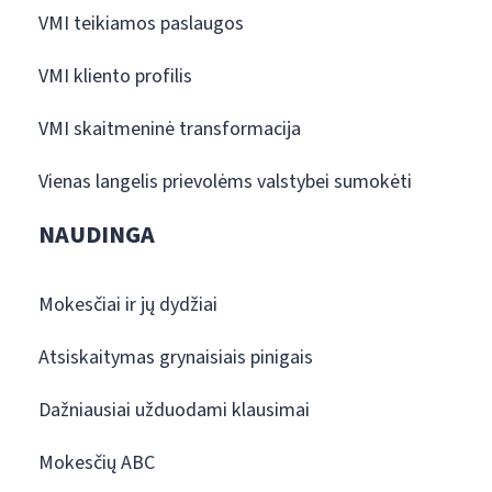
VMI teikiamos paslaugos
VMI kliento profilis
VMI skaitmeninė transformacija
Vienas langelis prievolėms valstybei sumokėti
NAUDINGA
Mokesčiai ir jų dydžiai
Atsiskaitymas grynaisiais pinigais
Dažniausiai užduodami klausimai
Mokesčių ABC