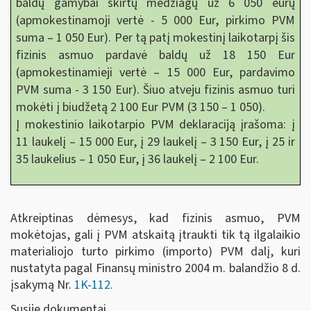
baldų gamybai skirtų medžiagų už 6 050 eurų
(apmokestinamoji vertė - 5 000 Eur, pirkimo PVM
suma – 1 050 Eur). Per tą patį mokestinį laikotarpį šis
fizinis asmuo pardavė baldų už 18 150 Eur
(apmokestinamieji vertė – 15 000 Eur, pardavimo
PVM suma - 3 150 Eur). Šiuo atveju fizinis asmuo turi
mokėti į biudžetą 2 100 Eur PVM (3 150 – 1 050).
Į mokestinio laikotarpio PVM deklaraciją įrašoma: į
11 laukelį – 15 000 Eur, į 29 laukelį – 3 150 Eur, į 25 ir
35 laukelius – 1 050 Eur, į 36 laukelį – 2 100 Eur.
Atkreiptinas dėmesys, kad fizinis asmuo, PVM
mokėtojas, gali į PVM atskaitą įtraukti tik tą ilgalaikio
materialiojo turto pirkimo (importo) PVM dalį, kuri
nustatyta pagal Finansų ministro 2004 m. balandžio 8 d.
įsakymą Nr.
1K-112
.
Susiję dokumentai