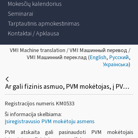
Mokesčių kalendorius
Seminarai
Tarptautinis apmokestinimas
Kontaktai / Apklausa
VMI Machine translation / VMI Машинный перевод /
VMI Машинний переклад (
English
,
Русский
,
Українська
)
Ar gali fizinis asmuo, PVM mokėtojas, į PVM atskaitą įtraukti įsigytų prekių (paslaugų), skirtų PVM apmokestinamai veiklai vykdyti, pirkimo (importo) PVM?
Registracijos numeris KM0533
Ši informacija skelbiama:
Įsiregistravusio PVM mokėtoju asmens
PVM atskaita gali pasinaudoti PVM mokėtojais