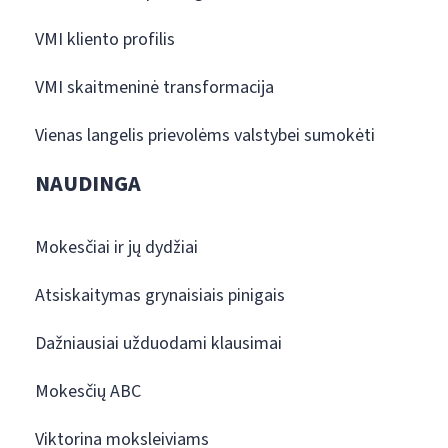
VMI kliento profilis
VMI skaitmeninė transformacija
Vienas langelis prievolėms valstybei sumokėti
NAUDINGA
Mokesčiai ir jų dydžiai
Atsiskaitymas grynaisiais pinigais
Dažniausiai užduodami klausimai
Mokesčių ABC
Viktorina moksleiviams