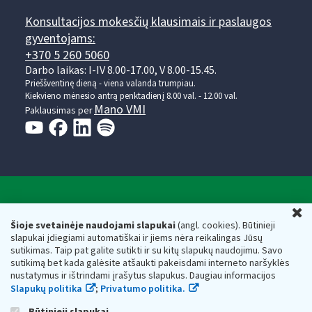
Konsultacijos mokesčių klausimais ir paslaugos
gyventojams:
+370 5 260 5060
Darbo laikas: I-IV 8.00-17.00, V 8.00-15.45.
Prieššventinę dieną - viena valanda trumpiau.
Kiekvieno mėnesio antrą penktadienį 8.00 val. - 12.00 val.
Mano VMI
Paklausimas per
Valstybinė mokesčių inspekcija prie Lietuvos
U
Respublikos finansų ministerijos
Šioje svetainėje naudojami slapukai
(angl. cookies). Būtinieji
slapukai įdiegiami automatiškai ir jiems nėra reikalingas Jūsų
Biudžetinė įstaiga. Juridinio asmens kodas — 188659752,
sutikimas. Taip pat galite sutikti ir su kitų slapukų naudojimu. Savo
adresas: Vasario 16-osios g. 14, 01107 Vilnius, Lietuva, el.paštas:
sutikimą bet kada galėsite atšaukti pakeisdami interneto naršyklės
vmi@vmi.lt
, E. pristatymo dėžutės adresas 188659752
nustatymus ir ištrindami įrašytus slapukus. Daugiau informacijos
Duomenys apie Valstybinę mokesčių inspekciją prie Lietuvos
Slapukų politika
;
Privatumo politika.
Respublikos finansų ministerijos kaupiami ir saugomi Juridinių
asmenų registre