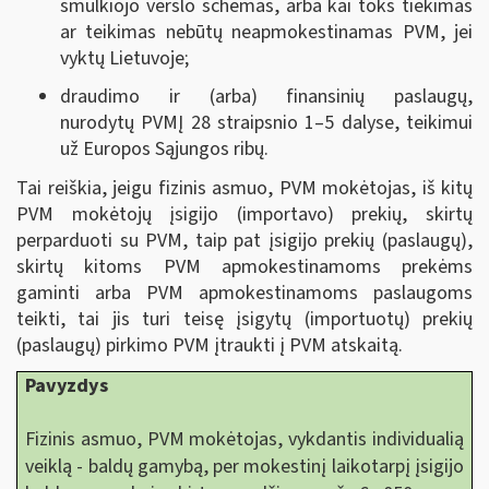
smulkiojo verslo schemas, arba kai toks tiekimas
ar teikimas nebūtų neapmokestinamas PVM, jei
vyktų Lietuvoje;
draudimo ir (arba) finansinių paslaugų,
nurodytų PVMĮ 28 straipsnio 1–5 dalyse, teikimui
už Europos Sąjungos ribų.
Tai reiškia, jeigu fizinis asmuo, PVM mokėtojas, iš kitų
PVM mokėtojų įsigijo (importavo) prekių, skirtų
perparduoti su PVM, taip pat įsigijo prekių (paslaugų),
skirtų kitoms PVM apmokestinamoms prekėms
gaminti arba PVM apmokestinamoms paslaugoms
teikti, tai jis turi teisę įsigytų (importuotų) prekių
(paslaugų) pirkimo PVM įtraukti į PVM atskaitą.
Pavyzdys
Fizinis asmuo, PVM mokėtojas, vykdantis individualią
veiklą - baldų gamybą, per mokestinį laikotarpį įsigijo