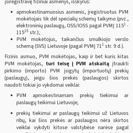
įsiregistravę fiziniai asmenys, išskyrus:
apmokestinamuosius asmenis, įregistruotus PVM
mokėtojais tik dėl specialių schemų taikymo (pvz.,
1
elektroninių paslaugų, OSS/IOSS pagal PVMĮ 115
-
15
115
str.);
PVM mokėtojus, taikančius smulkiojo verslo
1
schemą (SVS) Lietuvoje (pagal PVMĮ 71
str. 9 d.).
Fizinis asmuo, PVM mokėtojas, kaip ir bet kuris kitas
PVM mokėtojas,
turi teisę į PVM atskaitą
įtraukti
pirkimo (importo) PVM įsigytų (importuotų) prekių
(paslaugų), jeigu šios prekės (paslaugos) skirtos
naudoti tokiai jo vykdomai veiklai:
PVM apmokestinamam prekių tiekimui ar
paslaugų teikimui Lietuvoje;
prekių tiekimui ar paslaugų teikimui už Lietuvos
ribų, kai šios prekės ar paslaugos nėra skirtos
veiklai vykdyti kitose valstybėse narėse pagal