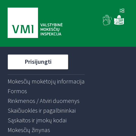
Prisijungti
Mokesčių mokėtojų informacija
Formos
Rinkmenos / Atviri duomenys
Skaičiuoklės ir pagalbininkai
Sąskaitos ir įmokų kodai
Mokesčių žinynas