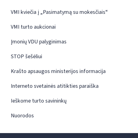
VMI kviečia į „Pasimatymą su mokesčiais“
VMI turto aukcionai
Įmonių VDU palyginimas
STOP šešėliui
Krašto apsaugos ministerijos informacija
Interneto svetainės atitikties paraiška
Ieškome turto savininkų
Nuorodos