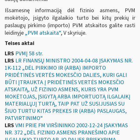
Išsamesnę informaciją dėl fizinio asmens, PVM
mokėtojo, įsigyto ilgalaikio turto bei kitų prekių ir
paslaugų pirkimo (importo) PVM atskaitos galite rasti
leidinyje
„
PVM atskaita“
, V skyriuje
.
Teises aktai
LRS
PVMĮ 58 str.
LRS
LR FINANSŲ MINISTRO 2004-04-08 ĮSAKYMAS NR.
1K-112 „DĖL PIRKIMO IR (ARBA) IMPORTO
PRIDĖTINĖS VERTĖS MOKESČIO DALIES, KURI GALI
BŪTI ĮTRAUKTA Į PRIDĖTINĖS VERTĖS MOKESČIO
ATSKAITĄ, UŽ FIZINIO ASMENS, KURIS YRA PVM
MOKĖTOJAS, ĮSIGYTĄ ARBA IMPORTUOTĄ ILGALAIKĮ
MATERIALŲJĮ TURTĄ, TAIP PAT UŽ SUSIJUSIAS SU
ŠIUO TURTU KITAS PREKES IR (ARBA) PASLAUGAS,
PATVIRTINIMO“
LRS
VMI PRIE FM VIRŠININKO 2002-12-24 ĮSAKYMAS
NR. 372 „DĖL FIZINIO ASMENS PRANEŠIMO APIE
ILGALAIKIO TURTO AR JO DALIES PRISKYRIMĄ