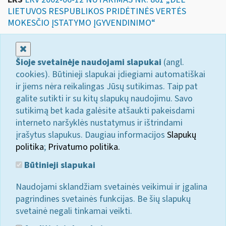
LIETUVOS RESPUBLIKOS PRIDĖTINĖS VERTĖS
MOKESČIO ĮSTATYMO ĮGYVENDINIMO“
Uždaryti
Šioje svetainėje naudojami slapukai
(angl.
cookies). Būtinieji slapukai įdiegiami automatiškai
ir jiems nėra reikalingas Jūsų sutikimas. Taip pat
galite sutikti ir su kitų slapukų naudojimu. Savo
sutikimą bet kada galėsite atšaukti pakeisdami
interneto naršyklės nustatymus ir ištrindami
įrašytus slapukus. Daugiau informacijos
Slapukų
politika
;
Privatumo politika.
Būtinieji slapukai
Naudojami sklandžiam svetainės veikimui ir įgalina
pagrindines svetainės funkcijas. Be šių slapukų
svetainė negali tinkamai veikti.