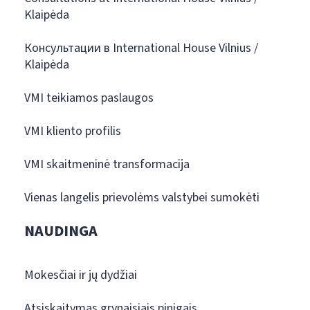
Klaipėda
Консультации в International House Vilnius /
Klaipėda
VMI teikiamos paslaugos
VMI kliento profilis
VMI skaitmeninė transformacija
Vienas langelis prievolėms valstybei sumokėti
NAUDINGA
Mokesčiai ir jų dydžiai
Atsiskaitymas grynaisiais pinigais