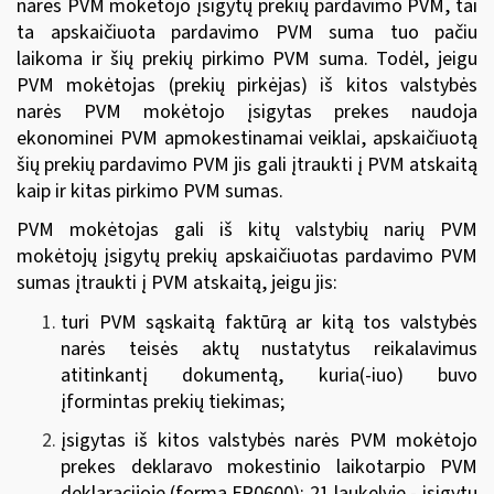
narės PVM mokėtojo įsigytų prekių pardavimo PVM, tai
ta apskaičiuota pardavimo PVM suma tuo pačiu
laikoma ir šių prekių pirkimo PVM suma. Todėl, jeigu
PVM mokėtojas (prekių pirkėjas) iš kitos valstybės
narės PVM mokėtojo įsigytas prekes naudoja
ekonominei PVM apmokestinamai veiklai, apskaičiuotą
šių prekių pardavimo PVM jis gali įtraukti į PVM atskaitą
kaip ir kitas pirkimo PVM sumas.
PVM mokėtojas gali iš kitų valstybių narių PVM
mokėtojų įsigytų prekių apskaičiuotas pardavimo PVM
sumas įtraukti į PVM atskaitą, jeigu jis:
turi PVM sąskaitą faktūrą ar kitą tos valstybės
narės teisės aktų nustatytus reikalavimus
atitinkantį dokumentą, kuria(-iuo) buvo
įformintas prekių tiekimas;
įsigytas iš kitos valstybės narės PVM mokėtojo
prekes deklaravo mokestinio laikotarpio PVM
deklaracijoje (forma FR0600): 21 laukelyje - įsigytų