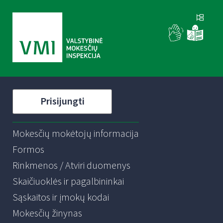
Prisijungti
Mokesčių mokėtojų informacija
Formos
Rinkmenos / Atviri duomenys
Skaičiuoklės ir pagalbininkai
Sąskaitos ir įmokų kodai
Mokesčių žinynas