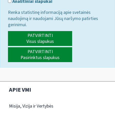
Analitiniai slapukai
Renka statistinę informaciją apie svetainės
naudojimą ir naudojami Jūsų naršymo patirties
gerinimui.
PATVIRTINTI
Visus slapukus
PATVIRTINTI
Pasirinktus slapukus
APIE VMI
Misija, Vizija ir Vertybės