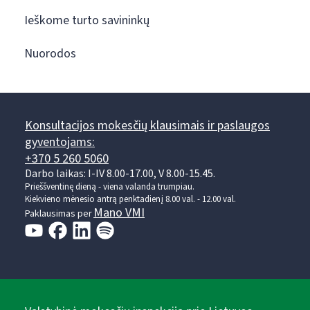
Ieškome turto savininkų
Nuorodos
Konsultacijos mokesčių klausimais ir paslaugos
gyventojams:
+370 5 260 5060
Darbo laikas: I-IV 8.00-17.00, V 8.00-15.45.
Prieššventinę dieną - viena valanda trumpiau.
Kiekvieno mėnesio antrą penktadienį 8.00 val. - 12.00 val.
Mano VMI
Paklausimas per