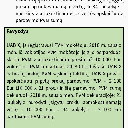
prekių apmokestinamąją vertę, o 34 laukelyje –
nuo šios apmokestinamosios vertės apskaičiuotą
pardavimo PVM sumą
Pavyzdys
UAB X, įsiregistravusi PVM mokėtoja, 2018 m. sausio
mėn. iš Vokietijos PVM mokėtojo įsigijo perparduoti
skirtų PVM apmokestinamų prekių už 10 000 Eur.
Vokietijos PVM mokėtojas 2018-01-10 išrašė UAB X
patiektų prekių PVM sąskaitą faktūrą. UAB X privalo
apskaičiuoti įsigytų prekių pardavimo PVM – 2 100
Eur (10 000 x 21 proc.) ir šią pardavimo PVM sumą
deklaruoti 2018 m. sausio mėn. PVM deklaracijoje: 21
laukelyje nurodyti įsigytų prekių apmokestinamąją
vertę – 10 000 Eur, o 34 laukelyje – 2 100 Eur
pardavimo PVM sumą.