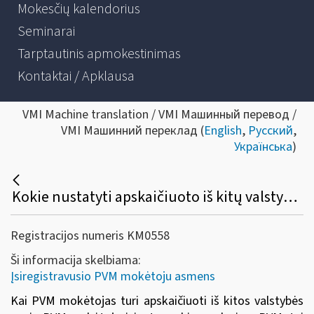
Mokesčių kalendorius
Seminarai
Tarptautinis apmokestinimas
Kontaktai / Apklausa
VMI Machine translation / VMI Машинный перевод /
VMI Машинний переклад (
English
,
Русский
,
Українська
)
Kokie nustatyti apskaičiuoto iš kitų valstybių narių įsigytų prekių pardavimo PVM įtraukimo į PVM atskaitą reikalavimai?
Registracijos numeris KM0558
Ši informacija skelbiama:
Įsiregistravusio PVM mokėtoju asmens
Kai PVM mokėtojas turi apskaičiuoti iš kitos valstybės