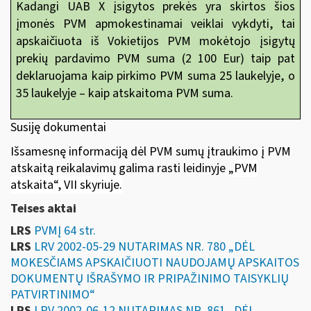
Kadangi UAB X įsigytos prekės yra skirtos šios
įmonės PVM apmokestinamai veiklai vykdyti, tai
apskaičiuota iš Vokietijos PVM mokėtojo įsigytų
prekių pardavimo PVM suma (2 100 Eur) taip pat
deklaruojama kaip pirkimo PVM suma 25 laukelyje, o
35 laukelyje – kaip atskaitoma PVM suma.
Susiję dokumentai
Išsamesnę informaciją dėl PVM sumų įtraukimo į PVM
atskaitą reikalavimų galima rasti leidinyje
„
PVM
atskaita“
, VII skyriuje.
Teises aktai
LRS
PVMĮ 64 str.
LRS
LRV 2002-05-29 NUTARIMAS NR. 780 „DĖL
MOKESČIAMS APSKAIČIUOTI NAUDOJAMŲ APSKAITOS
DOKUMENTŲ IŠRAŠYMO IR PRIPAŽINIMO TAISYKLIŲ
PATVIRTINIMO“
LRS
LRV 2002-06-12 NUTARIMAS NR. 861 „DĖL