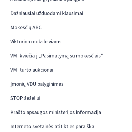
Dažniausiai užduodami klausimai
Mokesčių ABC
Viktorina moksleiviams
VMI kviečia į „Pasimatymą su mokesčiais“
VMI turto aukcionai
Įmonių VDU palyginimas
STOP šešėliui
Krašto apsaugos ministerijos informacija
Interneto svetainės atitikties paraiška