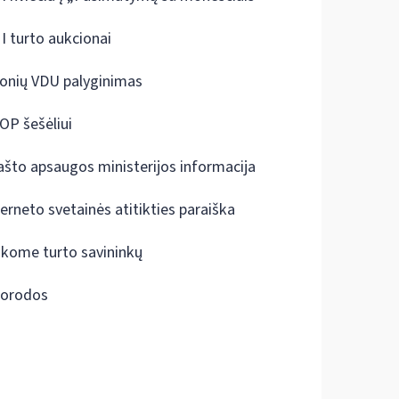
I turto aukcionai
onių VDU palyginimas
OP šešėliui
ašto apsaugos ministerijos informacija
terneto svetainės atitikties paraiška
škome turto savininkų
orodos