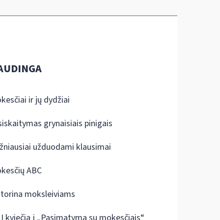
AUDINGA
kesčiai ir jų dydžiai
siskaitymas grynaisiais pinigais
žniausiai užduodami klausimai
kesčių ABC
ktorina moksleiviams
I kviečia į „Pasimatymą su mokesčiais“