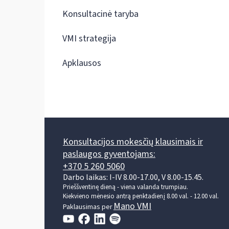
Konsultacinė taryba
VMI strategija
Apklausos
Konsultacijos mokesčių klausimais ir
paslaugos gyventojams:
+370 5 260 5060
Darbo laikas: I-IV 8.00-17.00, V 8.00-15.45.
Prieššventinę dieną - viena valanda trumpiau.
Kiekvieno mėnesio antrą penktadienį 8.00 val. - 12.00 val.
Mano VMI
Paklausimas per