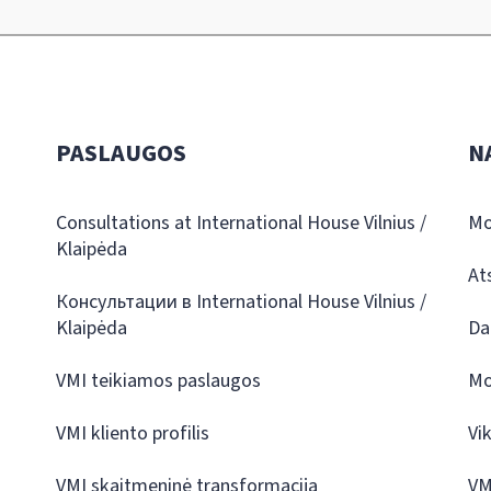
PASLAUGOS
N
Consultations at International House Vilnius /
Mo
Klaipėda
At
Консультации в International House Vilnius /
Klaipėda
Da
VMI teikiamos paslaugos
Mo
VMI kliento profilis
Vi
VMI skaitmeninė transformacija
VM