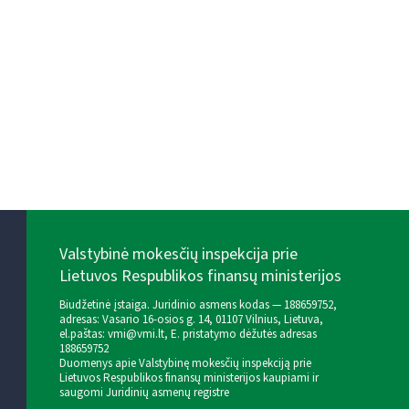
Valstybinė mokesčių inspekcija prie
Lietuvos Respublikos finansų ministerijos
Biudžetinė įstaiga. Juridinio asmens kodas — 188659752,
adresas: Vasario 16-osios g. 14, 01107 Vilnius, Lietuva,
el.paštas:
vmi@vmi.lt
, E. pristatymo dėžutės adresas
188659752
Duomenys apie Valstybinę mokesčių inspekciją prie
Lietuvos Respublikos finansų ministerijos kaupiami ir
saugomi Juridinių asmenų registre