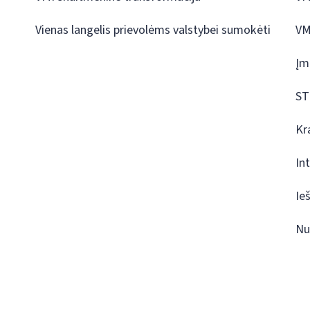
Vienas langelis prievolėms valstybei sumokėti
VM
Įm
ST
Kr
In
Ie
Nu