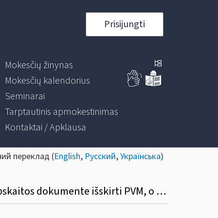
Prisijungti
Mokesčių žinynas
Mokesčių kalendorius
Seminarai
Tarptautinis apmokestinimas
Kontaktai / Apklausa
ний переклад (
English
,
Русский
,
Українська
)
Ar asmuo, viršijęs 45 000 eurų ribą, bet neįsiregistravęs PVM mokėtoju, gali (privalo) apskaitos dokumente išskirti PVM, o pirkėjas turi teisę tokį PVM atskaityti įprasta tvarka?