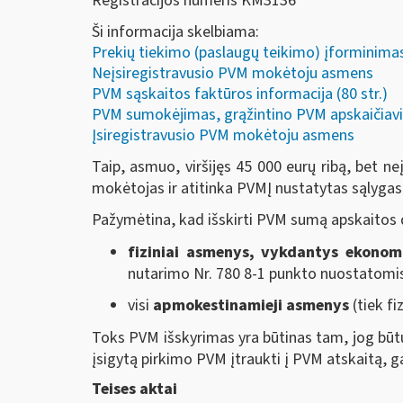
Registracijos numeris KM3136
Ši informacija skelbiama:
Prekių tiekimo (paslaugų teikimo) įforminimas 
Neįsiregistravusio PVM mokėtoju asmens
PVM sąskaitos faktūros informacija (80 str.)
PVM sumokėjimas, grąžintino PVM apskaičiavi
Įsiregistravusio PVM mokėtoju asmens
Taip, asmuo, viršijęs 45 000 eurų ribą, bet 
mokėtojas ir atitinka PVMĮ nustatytas sąlygas, 
Pažymėtina, kad išskirti PVM sumą apskaitos
fiziniai asmenys, vykdantys ekonom
nutarimo Nr. 780 8-1 punkto nuostatomis
visi
apmokestinamieji asmenys
(tiek fi
Toks PVM išskyrimas yra būtinas tam, jog būtų
įsigytą pirkimo PVM įtraukti į PVM atskaitą, ga
Teises aktai