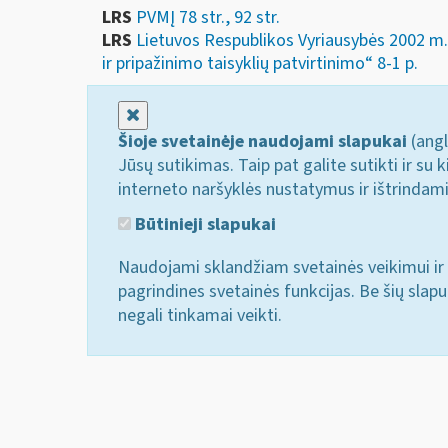
LRS
PVMĮ 78 str., 92 str.
LRS
Lietuvos Respublikos Vyriausybės 2002 m
ir pripažinimo taisyklių patvirtinimo“ 8-1 p.
Uždaryti
Šioje svetainėje naudojami slapukai
(angl
Jūsų sutikimas. Taip pat galite sutikti ir s
interneto naršyklės nustatymus ir ištrindam
Būtinieji slapukai
Naudojami sklandžiam svetainės veikimui ir 
pagrindines svetainės funkcijas. Be šių slap
negali tinkamai veikti.