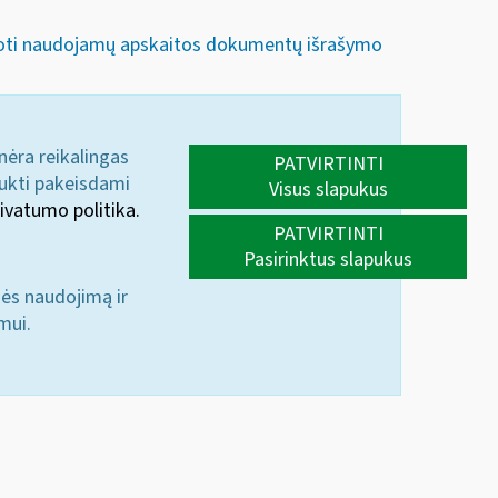
iuoti naudojamų apskaitos dokumentų išrašymo
 nėra reikalingas
PATVIRTINTI
aukti pakeisdami
Visus slapukus
ivatumo politika.
PATVIRTINTI
Pasirinktus slapukus
nės naudojimą ir
mui.