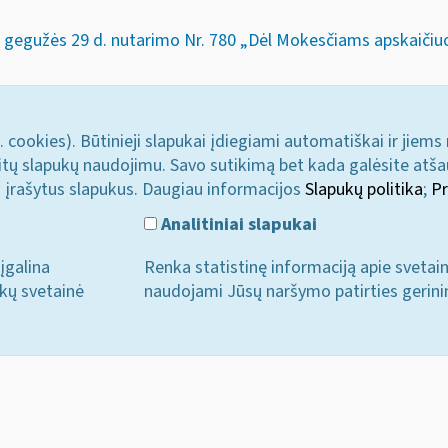
. gegužės 29 d. nutarimo Nr. 780 „Dėl Mokesčiams apskaič
. cookies). Būtinieji slapukai įdiegiami automatiškai ir jiems
u kitų slapukų naudojimu. Savo sutikimą bet kada galėsite atš
i įrašytus slapukus. Daugiau informacijos
Slapukų politika
;
Pr
Analitiniai slapukai
įgalina
Renka statistinę informaciją apie svetai
ukų svetainė
naudojami Jūsų naršymo patirties gerini