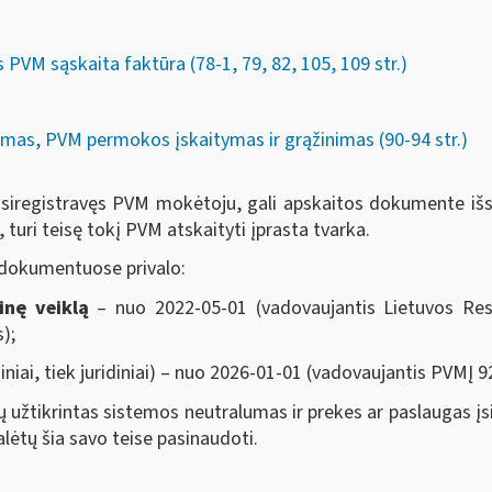
PVM sąskaita faktūra (78-1, 79, 82, 105, 109 str.)
mas, PVM permokos įskaitymas ir grąžinimas (90-94 str.)
neįsiregistravęs PVM mokėtoju, gali apskaitos dokumente išs
turi teisę tokį PVM atskaityti įprasta tvarka.
 dokumentuose privalo:
inę veiklą
– nuo 2022-05-01 (vadovaujantis Lietuvos Res
);
ziniai, tiek juridiniai) – nuo 2026-01-01 (vadovaujantis PVMĮ 92
 užtikrintas sistemos neutralumas ir prekes ar paslaugas įs
lėtų šia savo teise pasinaudoti.