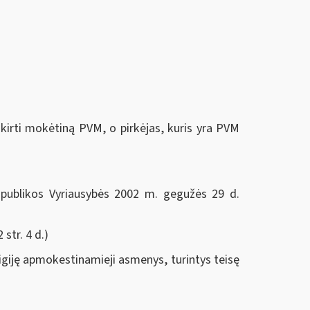
kirti mokėtiną PVM, o pirkėjas, kuris yra PVM
publikos Vyriausybės 2002 m. gegužės 29 d.
 str. 4 d.)
igiję apmokestinamieji asmenys, turintys teisę