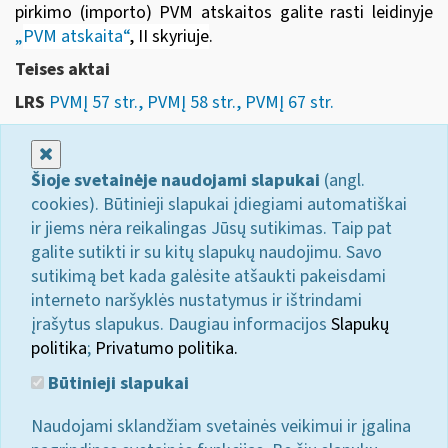
pirkimo (importo) PVM atskaitos galite rasti leidinyje
„
PVM atskaita“
, II skyriuje
.
Teises aktai
LRS
PVMĮ 57 str., PVMĮ 58 str., PVMĮ 67 str.
Uždaryti
Šioje svetainėje naudojami slapukai
(angl.
cookies). Būtinieji slapukai įdiegiami automatiškai
ir jiems nėra reikalingas Jūsų sutikimas. Taip pat
galite sutikti ir su kitų slapukų naudojimu. Savo
sutikimą bet kada galėsite atšaukti pakeisdami
interneto naršyklės nustatymus ir ištrindami
įrašytus slapukus. Daugiau informacijos
Slapukų
politika
;
Privatumo politika.
Būtinieji slapukai
Naudojami sklandžiam svetainės veikimui ir įgalina