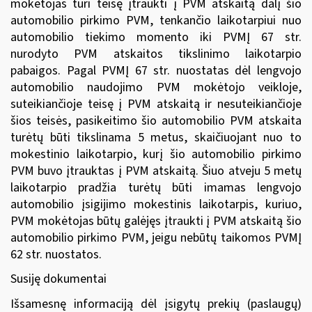
mokėtojas turi teisę įtraukti į PVM atskaitą dalį šio
automobilio pirkimo PVM, tenkančio laikotarpiui nuo
automobilio tiekimo momento iki PVMĮ 67 str.
nurodyto PVM atskaitos tikslinimo laikotarpio
pabaigos. Pagal PVMĮ 67 str. nuostatas dėl lengvojo
automobilio naudojimo PVM mokėtojo veikloje,
suteikiančioje teisę į PVM atskaitą ir nesuteikiančioje
šios teisės, pasikeitimo šio automobilio PVM atskaita
turėtų būti tikslinama 5 metus, skaičiuojant nuo to
mokestinio laikotarpio, kurį šio automobilio pirkimo
PVM buvo įtrauktas į PVM atskaitą. Šiuo atveju 5 metų
laikotarpio pradžia turėtų būti imamas lengvojo
automobilio įsigijimo mokestinis laikotarpis, kuriuo,
PVM mokėtojas būtų galėjęs įtraukti į PVM atskaitą šio
automobilio pirkimo PVM, jeigu nebūtų taikomos PVMĮ
62 str. nuostatos.
Susiję dokumentai
Išsamesnę informaciją dėl įsigytų prekių (paslaugų)