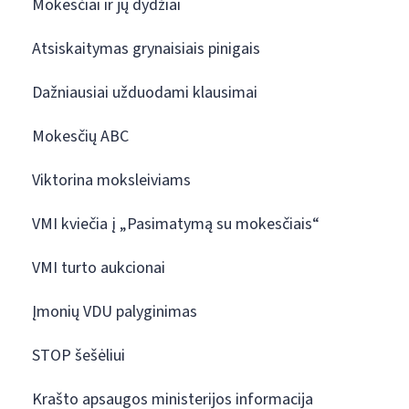
Mokesčiai ir jų dydžiai
Atsiskaitymas grynaisiais pinigais
Dažniausiai užduodami klausimai
Mokesčių ABC
Viktorina moksleiviams
VMI kviečia į „Pasimatymą su mokesčiais“
VMI turto aukcionai
Įmonių VDU palyginimas
STOP šešėliui
Krašto apsaugos ministerijos informacija