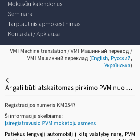
Mokesčių kalendorius
Seminarai
Tarptautinis apmokestinimas
Kontaktai / Apklausa
VMI Machine translation / VMI Машинный перевод /
VMI Машинний переклад (
English
,
Русский
,
Українська
)
Ar gali būti atskaitomas pirkimo PVM nuo PVM mokėtojo savo reikmėms naudoto lengvojo automobilio, kuris vėliau buvo patiektas į kitą valstybę narę (arba eksportuoto)?
Registracijos numeris KM0547
Ši informacija skelbiama:
Įsiregistravusio PVM mokėtoju asmens
Patiekus lengvąjį automobilį į kitą valstybę narę, PVM