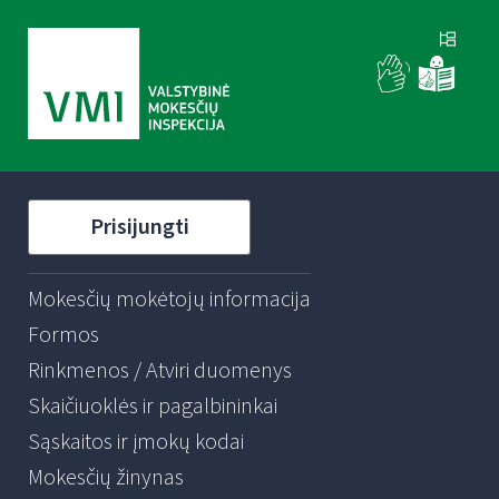
Prisijungti
Mokesčių mokėtojų informacija
Formos
Rinkmenos / Atviri duomenys
Skaičiuoklės ir pagalbininkai
Sąskaitos ir įmokų kodai
Mokesčių žinynas