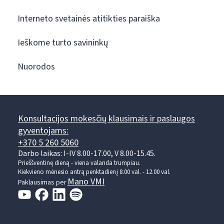
Interneto svetainės atitikties paraiška
Ieškome turto savininkų
Nuorodos
Konsultacijos mokesčių klausimais ir paslaugos
gyventojams:
+370 5 260 5060
Darbo laikas: I-IV 8.00-17.00, V 8.00-15.45.
Prieššventinę dieną - viena valanda trumpiau.
Kiekvieno mėnesio antrą penktadienį 8.00 val. - 12.00 val.
Mano VMI
Paklausimas per