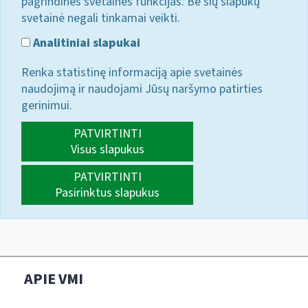
pagrindines svetainės funkcijas. Be šių slapukų
svetainė negali tinkamai veikti.
Analitiniai slapukai
Renka statistinę informaciją apie svetainės
naudojimą ir naudojami Jūsų naršymo patirties
gerinimui.
PATVIRTINTI
Visus slapukus
PATVIRTINTI
Pasirinktus slapukus
APIE VMI