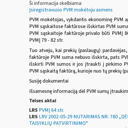
Ši informacija skelbiama:
Įsiregistravusio PVM mokėtoju asmens
PVM mokėtojas, vykdantis ekonominę PVM apmok
PVM sąskaitose faktūrose išskirtas PVM sumas.
PVM sąskaitoje faktūroje privalo būti PVMĮ 80
PVMĮ 79 - 82 str.
Tuo atveju, kai prekių (paslaugų) pardavėja
faktūroje PVM suma nebuvo išskirta, pats PV
išskirti PVM sumos ir jos įtraukti į pirkimo P
PVM sąskaitą faktūrą, kurioje nuo tų prekių 
Susiję dokumentai
Išsamesnę informaciją dėl PVM sumų įtraukimo 
Teises aktai
LRS
PVMĮ 64 str.
LRS
LRV 2002-05-29 NUTARIMAS NR. 780 
TAISYKLIŲ PATVIRTINIMO“