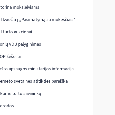
ktorina moksleiviams
I kviečia į „Pasimatymą su mokesčiais“
I turto aukcionai
onių VDU palyginimas
OP šešėliui
ašto apsaugos ministerijos informacija
terneto svetainės atitikties paraiška
škome turto savininkų
orodos