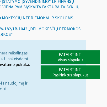
O ĮSTATYMO ĮGYVENDINIMO“ LR FINANSŲ
O VIENA PVM SĄSKAITA FAKTŪRA TAISYKLIŲ
MO MOKESČIŲ NEPRIEMOKAI IR SKOLOMS
 VA-182/1B-1042 „DĖL MOKESČIŲ PERMOKOS
ARKOS“
 nėra reikalingas
PATVIRTINTI
aukti pakeisdami
Visus slapukus
ivatumo politika.
PATVIRTINTI
Pasirinktus slapukus
nės naudojimą ir
mui.