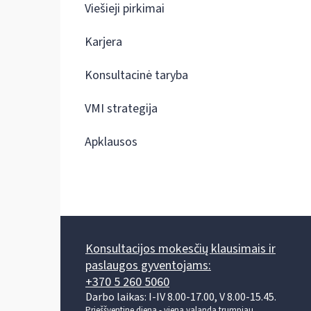
Viešieji pirkimai
Karjera
Konsultacinė taryba
VMI strategija
Apklausos
Konsultacijos mokesčių klausimais ir
paslaugos gyventojams:
+370 5 260 5060
Darbo laikas: I-IV 8.00-17.00, V 8.00-15.45.
Prieššventinę dieną - viena valanda trumpiau.