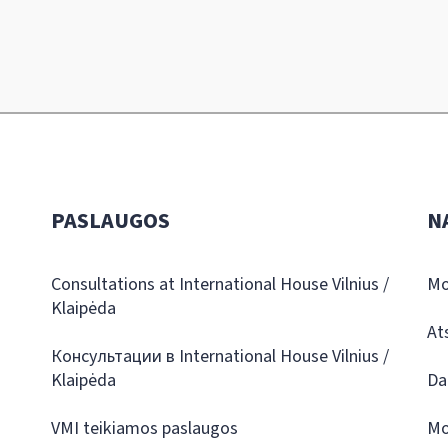
PASLAUGOS
N
Consultations at International House Vilnius /
Mo
Klaipėda
At
Консультации в International House Vilnius /
Klaipėda
Da
VMI teikiamos paslaugos
Mo