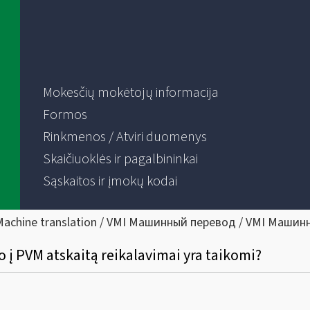
Mokesčių mokėtojų informacija
Formos
Rinkmenos / Atviri duomenys
Skaičiuoklės ir pagalbininkai
Sąskaitos ir įmokų kodai
Machine translation / VMI Машинный перевод / VMI Машин
į PVM atskaitą reikalavimai yra taikomi?