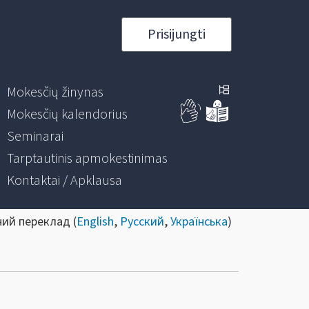
Prisijungti
Mokesčių žinynas
Mokesčių kalendorius
Seminarai
Tarptautinis apmokestinimas
Kontaktai / Apklausa
ний переклад (
English
,
Русский
,
Українська
)