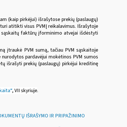
 (kaip pirkėjui) išrašytose prekių (paslaugų)
i atitikti visus PVMĮ reikalavimus. Išrašytoje
 sąskaitų faktūrų įforminimo atvejai išdėstyti
ainą įtraukė PVM sumą, tačiau PVM sąskaitoje
oje nurodytos pardavėjui mokėtinos PVM sumos
ų išrašyti prekių (paslaugų) pirkėjui kreditinę
kaita“
, VII skyriuje
.
DOKUMENTŲ IŠRAŠYMO IR PRIPAŽINIMO