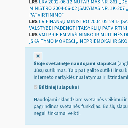
LRS
LRV 2002-06-12 NUTARIMAS NR. 861 „
MINISTRO 2004-06-02 ĮSAKYMAS NR. 1K-20
PATVIRTINIMO“
LRS
LR FINANSŲ MINISTRO 2004-05-24 D. 
VALSTYBEI PADENGTI TAISYKLIŲ PATVIRTIN
LRS
VMI PRIE FM VIRŠININKO IR MUITINĖS
ĮSKAITYMO MOKESČIŲ NEPRIEMOKAI IR SKO
Uždaryti
Šioje svetainėje naudojami slapukai
(angl
Jūsų sutikimas. Taip pat galite sutikti ir s
interneto naršyklės nustatymus ir ištrindam
Būtinieji slapukai
Naudojami sklandžiam svetainės veikimui ir 
pagrindines svetainės funkcijas. Be šių slap
negali tinkamai veikti.