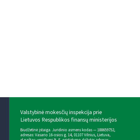
Valstybinė mokesčių inspekcija prie
Lietuvos Respublikos finansų ministerijos
Biudžetinė įstaiga. Juridinio asmens kodas — 188659752,
adresas: Vasario 16-osios g. 14, 01107 Vilnius, Lietuva,
el.paštas:
vmi@vmi.lt
, E. pristatymo dėžutės adresas