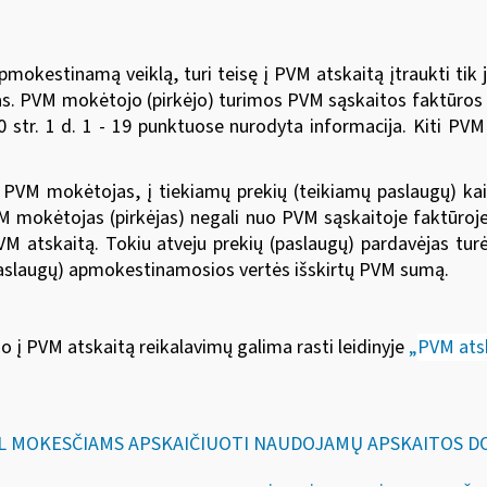
estinamą veiklą, turi teisę į PVM atskaitą įtraukti tik jam
 PVM mokėtojo (pirkėjo) turimos PVM sąskaitos faktūros tur
 str. 1 d. 1 - 19 punktuose nurodyta informacija. Kiti PVM
s, PVM mokėtojas, į tiekiamų prekių (teikiamų paslaugų) k
M mokėtojas (pirkėjas) negali nuo PVM sąskaitoje faktūr
VM atskaitą. Tokiu atveju prekių (paslaugų) pardavėjas turėt
(paslaugų) apmokestinamosios vertės išskirtų PVM sumą.
į PVM atskaitą reikalavimų galima rasti leidinyje
„
PVM ats
„DĖL MOKESČIAMS APSKAIČIUOTI NAUDOJAMŲ APSKAITOS 