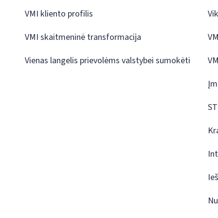
VMI kliento profilis
Vi
VMI skaitmeninė transformacija
VM
Vienas langelis prievolėms valstybei sumokėti
VM
Įm
ST
Kr
In
Ie
Nu