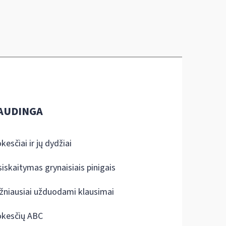
AUDINGA
kesčiai ir jų dydžiai
siskaitymas grynaisiais pinigais
žniausiai užduodami klausimai
kesčių ABC