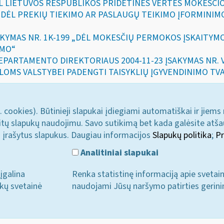
DĖL LIETUVOS RESPUBLIKOS PRIDĖTINĖS VERTĖS MOKESČI
7 „DĖL PREKIŲ TIEKIMO AR PASLAUGŲ TEIKIMO ĮFORMINIM
ĮSAKYMAS NR. 1K-199 „DĖL MOKESČIŲ PERMOKOS ĮSKAITY
IMO“
 DEPARTAMENTO DIREKTORIAUS 2004-11-23 ĮSAKYMAS NR.
LOMS VALSTYBEI PADENGTI TAISYKLIŲ ĮGYVENDINIMO TV
. cookies). Būtinieji slapukai įdiegiami automatiškai ir jiems
u kitų slapukų naudojimu. Savo sutikimą bet kada galėsite atš
i įrašytus slapukus. Daugiau informacijos
Slapukų politika
;
Pr
Analitiniai slapukai
įgalina
Renka statistinę informaciją apie svetai
ukų svetainė
naudojami Jūsų naršymo patirties gerini